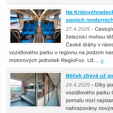
Na Královéhradeck
spojích moderních
27.4.2025
- Cestuj
železnici mohou těš
České dráhy v rámc
vozidlového parku v regionu na podzim nas
motorových jednotek RegioFox. Už…
»
Béček zbývá už je
24.4.2025
- Díky p
vozidlového parku 
pomalu mizí nejstar
nahrazovány novými