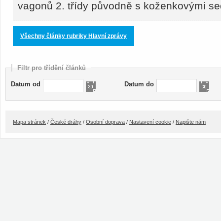
vagonů 2. třídy původně s koženkovými s
Všechny články rubriky Hlavní zprávy
Filtr pro třídění článků
Datum od
Datum do
Mapa stránek
/
České dráhy
/
Osobní doprava
/
Nastavení cookie
/
Napište nám