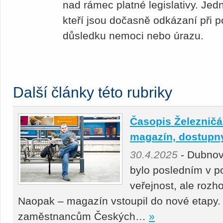
nad rámec platné legislativy. Jed
kteří jsou dočasně odkázaní při p
důsledku nemoci nebo úrazu.
Další články této rubriky
Časopis Železničář
magazín, dostupný 
30.4.2025
- Dubnov
bylo posledním v p
veřejnost, ale roz
Naopak – magazín vstoupil do nové etapy.
zaměstnancům Českých…
»