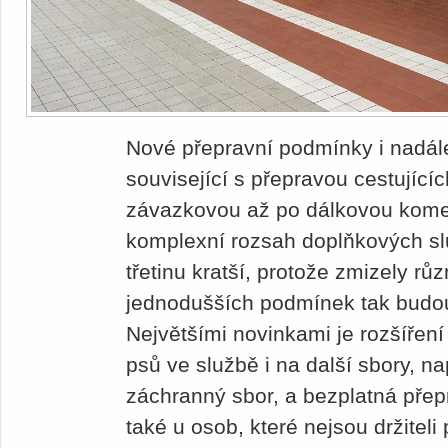
Nové přepravní podmínky i nadále
související s přepravou cestující
závazkovou až po dálkovou komer
komplexní rozsah doplňkových sl
třetinu kratší, protože zmizely rů
jednodušších podmínek tak budou 
Největšími novinkami je rozšířen
psů ve službě i na další sbory, na
záchranný sbor, a bezplatná př
také u osob, které nejsou držiteli