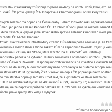
istní stav infrastruktury způsobuje zvýšené náklady na údržbu vozů, které jezdí na
ní vlaků. ČD proto vyzvaly ŽSR k nápravě a k harmonogramu oprav, který zaručí
enských železnic má dopad i na České dráhy. Během loňského roku například doraz
ůměru jen jedno z deseti Pendolin ČD. I z tohoto důvodu jsme se rozhodli označit 
 dvou trasách, a vyzývali jsme slovenského správce železnic k nápravě,“ uvedl př
í ředitel ČD Michal Krapinec.
fální stav železniční infrastruktury v zemi“. Důsledkem podle asociace je, že tranz
 Slovensko a rozvoz zboží z Vídně zákazníkům na západním Slovensku zajišťují kam
m terminálu v Dunajské Stredě, která leží zhruba 45 kilometrů od Bratislavy.
edostatek peněz a na vytváření dluhu v souvislosti s odkládanou údržbou. „Okolní
říklad v Česku či Rakousku, disponují množstvím financí i na investice z vlastních zd
ozpočtu na další roky budou zohledněny naše požadavky a že budeme schopni real
í stavu infrastruktury,“ uvedly ŽSR. V reakci na dopis ČD připravuje návrh opatření
ho ministerstva dopravy Jaroslav Kmeť řekl, že s výhradami ke stavu železniční
t. Dluh na údržbě tratí vyčíslil na 400 milionů eur (9,5 miliardy Kč) a investiční dluh 
podle něj nelze napravit v průběhu několika let. AROS tvrdí, že vykolejení Pendolina
ůsobil právě špatný stav kolejí a výhybek.
Průměrné hodnocení (0 hl