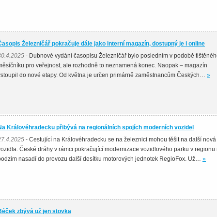
Časopis Železničář pokračuje dále jako interní magazín, dostupný je i online
30.4.2025
- Dubnové vydání časopisu Železničář bylo posledním v podobě tištěné
měsíčníku pro veřejnost, ale rozhodně to neznamená konec. Naopak – magazín
vstoupil do nové etapy. Od května je určen primárně zaměstnancům Českých…
»
Na Královéhradecku přibývá na regionálních spojích moderních vozidel
27.4.2025
- Cestující na Královéhradecku se na železnici mohou těšit na další nová
vozidla. České dráhy v rámci pokračující modernizace vozidlového parku v regionu
podzim nasadí do provozu další desítku motorových jednotek RegioFox. Už…
»
Béček zbývá už jen stovka