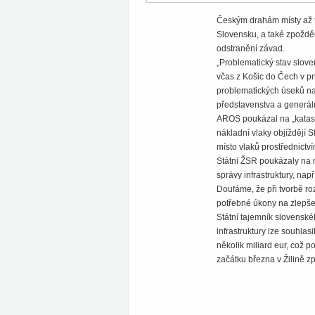
Českým drahám místy až tr
Slovensku, a také zpoždě
odstranění závad.
„Problematický stav slov
včas z Košic do Čech v pr
problematických úseků na
představenstva a generáln
AROS poukázal na „katastro
nákladní vlaky objíždějí
místo vlaků prostřednictví
Státní ŽSR poukázaly na n
správy infrastruktury, nap
Doufáme, že při tvorbě r
potřebné úkony na zlepšen
Státní tajemník slovenské
infrastruktury lze souhlasi
několik miliard eur, což 
začátku března v Žilině zp