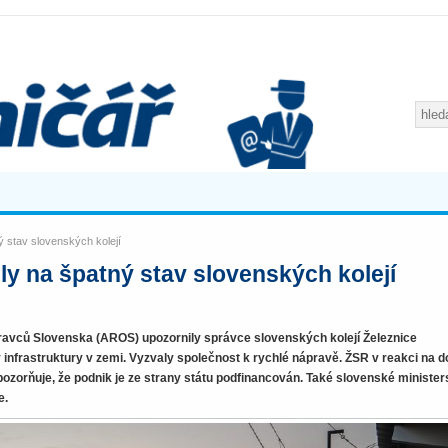
 stav slovenských kolejí
y na špatný stav slovenských kolejí
ravců Slovenska (AROS) upozornily správce slovenských kolejí Železnice
 infrastruktury v zemi. Vyzvaly společnost k rychlé nápravě. ŽSR v reakci na d
upozorňuje, že podnik je ze strany státu podfinancován. Také slovenské minister
e.