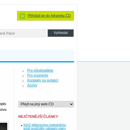
Přihlásit se do Intranetu ČD
Pro předplatitele
Pro inzerenty
Kontakty na redakci
Archiv
opis
stvo
NEJČTENĚJŠÍ ČLÁNKY
Když jabloneckou malodráhou
ještě projížděly nákladní vlaky