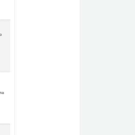
ho
 na