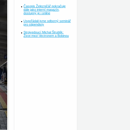
Časopis Železničář pokračuje
dále jako interní magazín,
dostupný je i online
Uspořádali jsme odborný seminář
pro stipendisty
Strojvedoucí Michal Štrublík:
Život mezi Vectronem a Bobinou