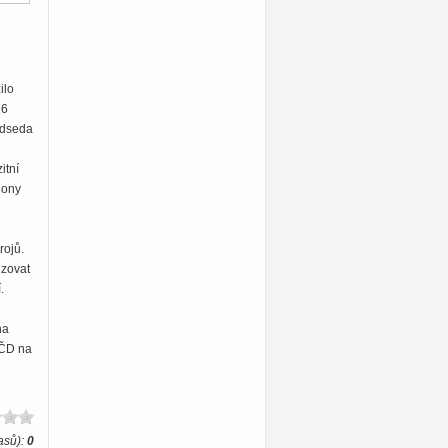
ilo
16
edseda
itní
iony
rojů.
izovat
.
na
 ČD na
asů):
0