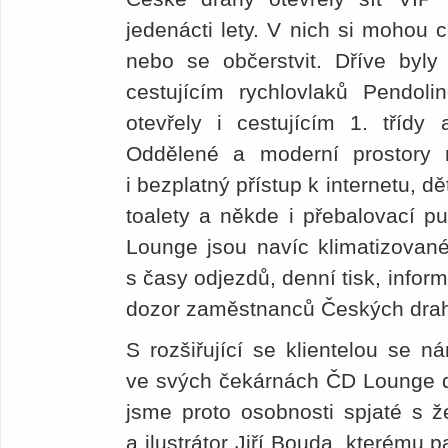
jedenácti lety. V nich si mohou c
nebo se občerstvit. Dříve byly
cestujícím rychlovlaků Pendoli
otevřely i cestujícím 1. třídy 
Oddělené a moderní prostory n
i bezplatný přístup k internetu, d
toalety a někde i přebalovací p
Lounge jsou navíc klimatizované
s časy odjezdů, denní tisk, inform
dozor zaměstnanců Českých dra
S rozšiřující se klientelou se n
ve svých čekárnách ČD Lounge de
jsme proto osobnosti spjaté s ž
a ilustrátor Jiří Bouda, kterému pa