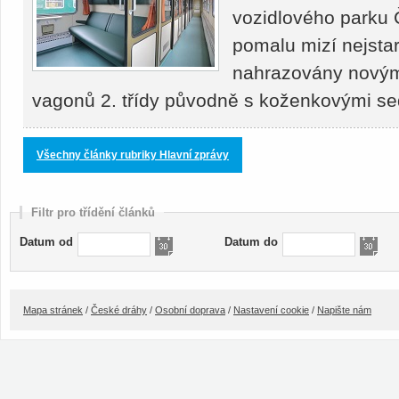
vozidlového parku 
pomalu mizí nejstar
nahrazovány novými
vagonů 2. třídy původně s koženkovými s
Všechny články rubriky Hlavní zprávy
Filtr pro třídění článků
Datum od
Datum do
Mapa stránek
/
České dráhy
/
Osobní doprava
/
Nastavení cookie
/
Napište nám