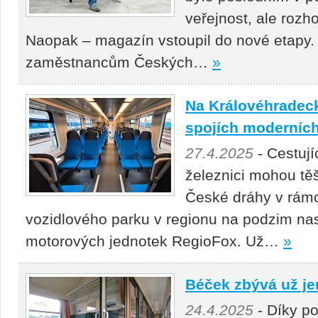
veřejnost, ale roz
Naopak – magazín vstoupil do nové etapy.
zaměstnancům Českých…
»
Na Královéhradeck
spojích moderních
27.4.2025
- Cestuj
železnici mohou těš
České dráhy v rámc
vozidlového parku v regionu na podzim nas
motorových jednotek RegioFox. Už…
»
Béček zbývá už je
24.4.2025
- Díky p