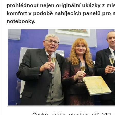
prohlédnout nejen originální ukázky z mist
komfort v podobě nabíjecích panelů pro m
notebooky.
České dráhy otevřely síť VI