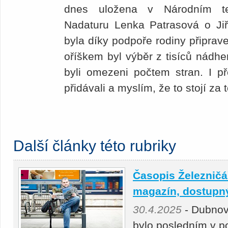
dnes uložena v Národním te
Nadaturu Lenka Patrasová o Jiř
byla díky podpoře rodiny připrav
oříškem byl výběr z tisíců nádhe
byli omezeni počtem stran. I př
přidávali a myslím, že to stojí za
Další články této rubriky
Časopis Železničář
magazín, dostupný 
30.4.2025
- Dubnov
bylo posledním v p