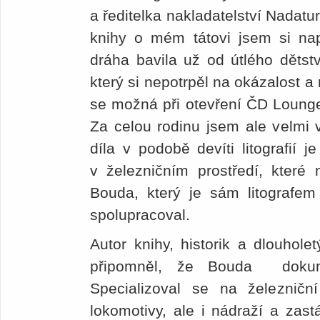
a ředitelka nakladatelství Nadatu
knihy o mém tátovi jsem si nap
dráha bavila už od útlého dětstv
který si nepotrpěl na okázalost a
se možná při otevření ČD Lounge
Za celou rodinu jsem ale velmi 
díla v podobě devíti litografií je
v železničním prostředí, které 
Bouda, který je sám litograf
spolupracoval.
Autor knihy, historik a dlouholet
připomněl, že Bouda dokume
Specializoval se na železniční 
lokomotivy, ale i nádraží a zas