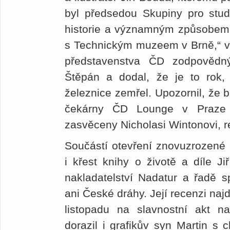
byl předsedou Skupiny pro stud
historie a významným způsobem s
s Technickým muzeem v Brně,“ vy
představenstva ČD zodpovědn
Štěpán a dodal, že je to rok
železnice zemřel. Upozornil, že 
čekárny ČD Lounge v Praze 
zasvěceny Nicholasi Wintonovi, r
Součástí otevření znovuzrozené
i křest knihy o životě a díle Ji
nakladatelství Nadatur a řadě s
ani České dráhy. Její recenzi najd
listopadu na slavnostní akt 
dorazil i grafikův syn Martin s 