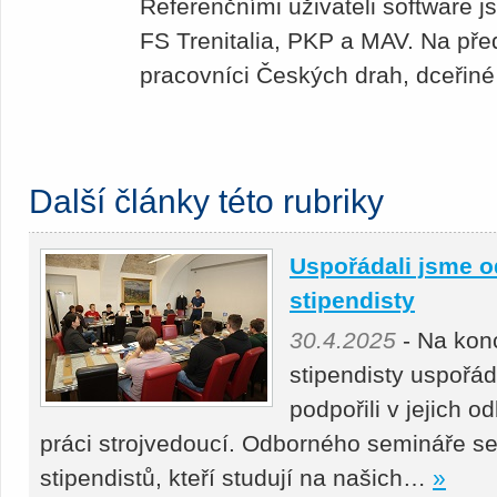
Referenčními uživateli software 
FS Trenitalia, PKP a MAV. Na před
pracovníci Českých drah, dceřin
Další články této rubriky
Uspořádali jsme o
stipendisty
30.4.2025
- Na kon
stipendisty uspořá
podpořili v jejich 
práci strojvedoucí. Odborného semináře se
stipendistů, kteří studují na našich…
»