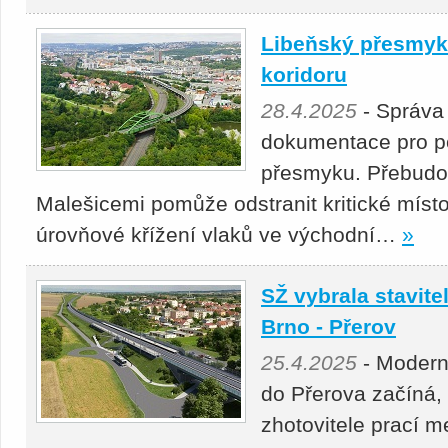
Libeňský přesmyk 
koridoru
28.4.2025
- Správa
dokumentace pro p
přesmyku. Přebudová
Malešicemi pomůže odstranit kritické místo
úrovňové křížení vlaků ve východní…
»
SŽ vybrala stavitel
Brno - Přerov
25.4.2025
- Moderni
do Přerova začíná,
zhotovitele prací 