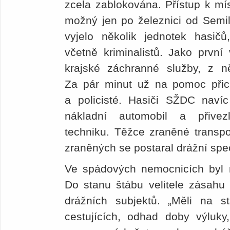
zcela zablokována. Přístup k mís
možný jen po železnici od Semi
vyjelo několik jednotek hasičů
včetně kriminalistů. Jako první 
krajské záchranné služby, z něj
Za pár minut už na pomoc přichá
a policisté. Hasiči SŽDC navíc 
nákladní automobil a přivezl
techniku. Těžce zraněné transpor
zraněných se postaral drážní spe
Ve spádových nemocnicích byl m
Do stanu štábu velitele zásahu 
drážních subjektů. „Měli na st
cestujících, odhad doby výluky