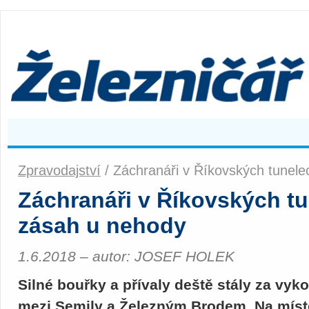
Zpravodajství
/ Záchranáři v Říkovských tunele
Záchranáři v Říkovských tu
zásah u nehody
1.6.2018 – autor: JOSEF HOLEK
Silné bouřky a přívaly deště stály za vyko
mezi Semily a Železným Brodem. Na místě 