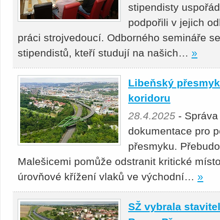
stipendisty uspořá
podpořili v jejich 
práci strojvedoucí. Odborného semináře se
stipendistů, kteří studují na našich…
»
Libeňský přesmyk 
koridoru
28.4.2025
- Správa
dokumentace pro p
přesmyku. Přebudová
Malešicemi pomůže odstranit kritické místo
úrovňové křížení vlaků ve východní…
»
SŽ vybrala stavitel