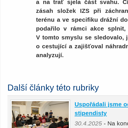
a na trať sjela část svahu. C
zásah složek IZS při záchr
terénu a ve specifiku drážní do
podařilo v rámci akce splnit
V tomto smyslu se sledovalo, 
o cestující a zajišťoval náhrad
analyzují.
Další články této rubriky
Uspořádali jsme o
stipendisty
30.4.2025
- Na kon