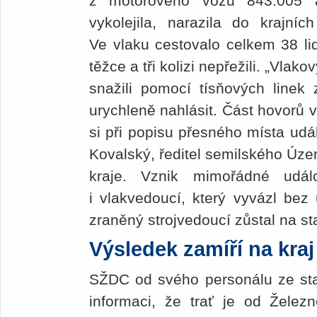
z motorového vozu 843.005 
vykolejila, narazila do krajních
Ve vlaku cestovalo celkem 38 lid
těžce a tři kolizi nepřežili. „Vlak
snažili pomocí tísňových linek 
urychleně nahlásit. Část hovorů 
si při popisu přesného místa udál
Kovalský, ředitel semilského Úz
kraje. Vznik mimořádné udál
i vlakvedoucí, který vyvázl bez
zraněný strojvedoucí zůstal na sta
Výsledek zamíří na kraj
SŽDC od svého personálu ze sta
informaci, že trať je od Žele