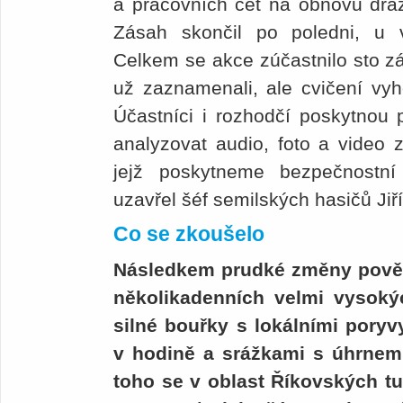
a pracovních čet na obnovu drážn
Zásah skončil po poledni, u vl
Celkem se akce zúčastnilo sto z
už zaznamenali, ale cvičení vyh
Účastníci i rozhodčí poskytnou
analyzovat audio, foto a video
jejž poskytneme bezpečnostní
uzavřel šéf semilských hasičů Jiř
Co se zkoušelo
Následkem prudké změny povět
několikadenních velmi vysoký
silné bouřky s lokálními poryvy
v hodině a srážkami s úhrnem
toho se v oblast Říkovských tu