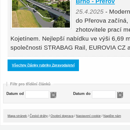
Brno - Přerov
25.4.2025
- Moderni
do Přerova začíná,
zhotovitele prací 
Kojetínem. Nejlepší nabídku ve výši 6,69 m
společnosti STRABAG Rail, EUROVIA CZ
Všechny články rubriky Zpravodajství
Filtr pro třídění článků
Datum od
Datum do
Mapa stránek
/
České dráhy
/
Osobní doprava
/
Nastavení cookie
/
Napište nám