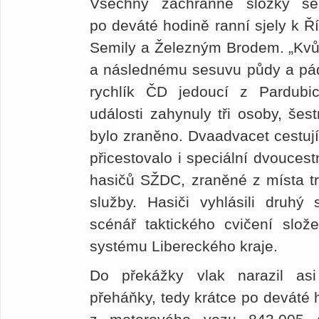
Všechny záchranné složky se
po deváté hodině ranní sjely k Ř
Semily a Železným Brodem. „Kvů
a následnému sesuvu půdy a pádu
rychlík ČD jedoucí z Pardubi
události zahynuly tři osoby, šest
bylo zraněno. Dvaadvacet cestují
přicestovalo i speciální dvoucest
hasičů SŽDC, zraněné z místa tr
služby. Hasiči vyhlásili druhý
scénář taktického cvičení slož
systému Libereckého kraje.
Do překážky vlak narazil as
přeháňky, tedy krátce po deváté 