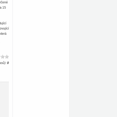
určené
 a 15
ující
ovující
která
asů):
0