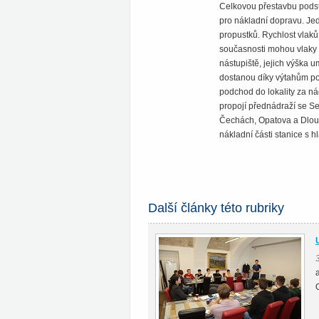
Celkovou přestavbu podsto
pro nákladní dopravu. Jed
propustků. Rychlost vlaků
současnosti mohou vlaky n
nástupiště, jejich výška 
dostanou díky výtahům po
podchod do lokality za ná
propojí přednádraží se Se
Čechách, Opatova a Dlouhé
nákladní části stanice s hla
Další články této rubriky