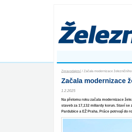
Zpravodajství
/ Začala modernizace železničníh
Začala modernizace ž
1.2.2025
Na přelomu roku začala modernizace želez
staveb za 17,132 miliardy korun. Staví se 
Pardubice a EŽ Praha. Práce potrvají do r