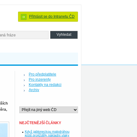
Přihlásit se do Intranetu ČD
Pro předplatitele
Pro inzerenty
Kontakty na redakci
Archiv
jších
těra,
NEJČTENĚJŠÍ ČLÁNKY
Když jabloneckou malodráhou
ještě projížděly nákladní vlaky