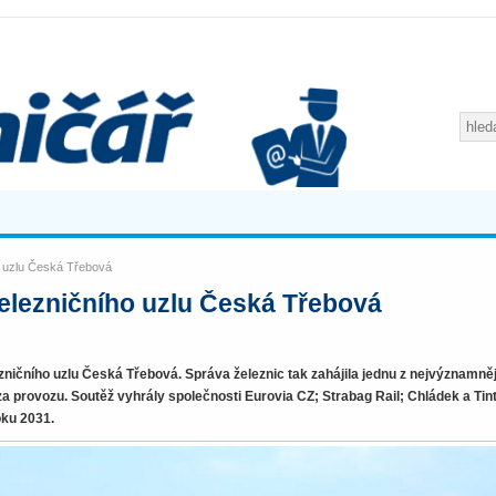
o uzlu Česká Třebová
elezničního uzlu Česká Třebová
ničního uzlu Česká Třebová. Správa železnic tak zahájila jednu z nejvýznamně
za provozu. Soutěž vyhrály společnosti Eurovia CZ; Strabag Rail; Chládek a Tin
oku 2031.