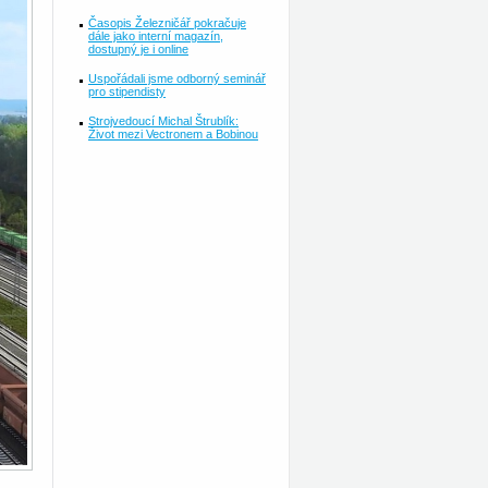
Časopis Železničář pokračuje
dále jako interní magazín,
dostupný je i online
Uspořádali jsme odborný seminář
pro stipendisty
Strojvedoucí Michal Štrublík:
Život mezi Vectronem a Bobinou