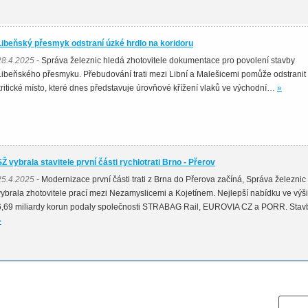
Libeňský přesmyk odstraní úzké hrdlo na koridoru
28.4.2025
- Správa železnic hledá zhotovitele dokumentace pro povolení stavby
Libeňského přesmyku. Přebudování trati mezi Libní a Malešicemi pomůže odstranit
kritické místo, které dnes představuje úrovňové křížení vlaků ve východní…
»
SŽ vybrala stavitele první části rychlotrati Brno - Přerov
25.4.2025
- Modernizace první části trati z Brna do Přerova začíná, Správa železnic
vybrala zhotovitele prací mezi Nezamyslicemi a Kojetínem. Nejlepší nabídku ve výši
6,69 miliardy korun podaly společnosti STRABAG Rail, EUROVIA CZ a PORR. Sta
»