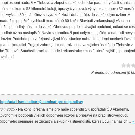
upí osobní nádraží v Třebové a zlepší se také technické parametry části stanice 
ná se celkem o 58 kilometrů kolejí, úpravy čtyř stovek výhybek a obnovu 32 mostů
 se zvýší na 80 km/h, čímž se výrazně zkrátí doba průjezdu vlaků celým uzlem. V
ádražím projíždět rychlostí maximálně 60 km/h. Stavbaři zrekonstruují všechna
umožní pohodlný nástup do vlaků. Obnovou projde i stávající podchod, odkud se cest
hodlně až na nástupiště. Navíc se prodlouží pod celým kolejištěm a nahradí nevyh
dražím. Podchod pro veřejnost v jižní části stanice nahradí moderní ocelová lávka, 
manínskou ulicí. Projekt zahrnuje i modernizaci navazujících úseků do Třebovic v
 Třebové. Součástí prací zde bude i rekonstrukce mostů, které zajišťují propojení
vní tratí.
Průměrné hodnocení (0 hl
Uspořádali jsme odborný seminář pro stipendisty
30.4.2025
- Na konci března jsme pro naše stipendisty uspořádali ČD Akademii,
abychom je podpořili v jejich odborném rozvoji a přípravě na práci strojvedoucí.
Odborného semináře se zúčastnila skupinka stipendistů, kteří studují na našich…
»