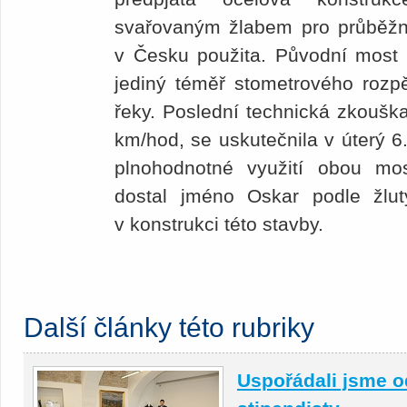
svařovaným žlabem pro průběžné
v Česku použita. Původní most m
jediný téměř stometrového rozpět
řeky. Poslední technická zkouška
km/hod, se uskutečnila v úterý 6
plnohodnotné využití obou mo
dostal jméno Oskar podle žlutý
v konstrukci této stavby.
Další články této rubriky
Uspořádali jsme o