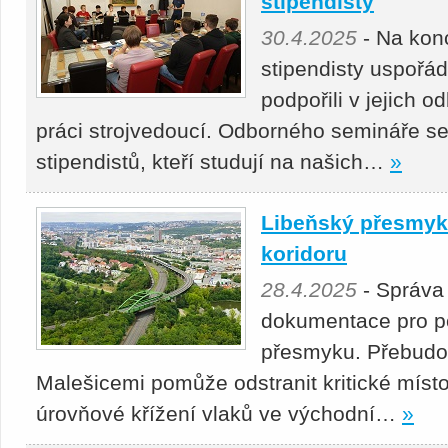
stipendisty
30.4.2025
- Na kon
stipendisty uspořá
podpořili v jejich 
práci strojvedoucí. Odborného semináře se
stipendistů, kteří studují na našich…
»
Libeňský přesmyk 
koridoru
28.4.2025
- Správa
dokumentace pro p
přesmyku. Přebudová
Malešicemi pomůže odstranit kritické místo
úrovňové křížení vlaků ve východní…
»