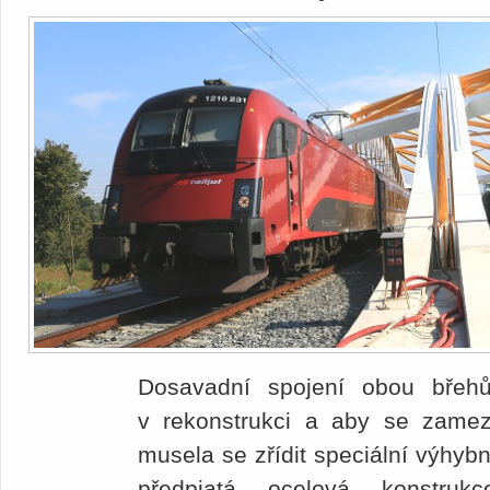
Dosavadní spojení obou břeh
v rekonstrukci a aby se zame
musela se zřídit speciální výhybn
předpjatá ocelová konstru