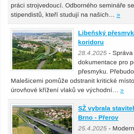
práci strojvedoucí. Odborného semináře se
stipendistů, kteří studují na našich…
»
Libeňský přesmyk 
koridoru
28.4.2025
- Správa
dokumentace pro p
přesmyku. Přebudová
Malešicemi pomůže odstranit kritické místo
úrovňové křížení vlaků ve východní…
»
SŽ vybrala stavitel
Brno - Přerov
25.4.2025
- Moderni