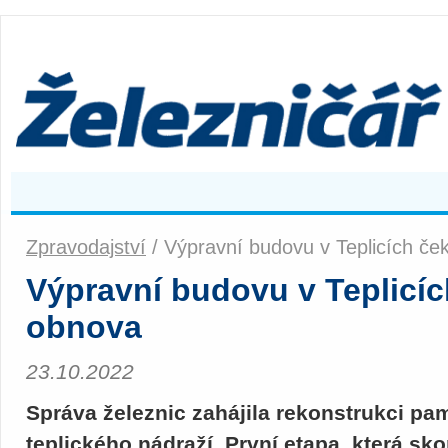
Zpravodajství
/ Výpravní budovu v Teplicích če
Výpravní budovu v Teplicíc
obnova
23.10.2022
Správa železnic zahájila rekonstrukci p
teplického nádraží. První etapa, která sko