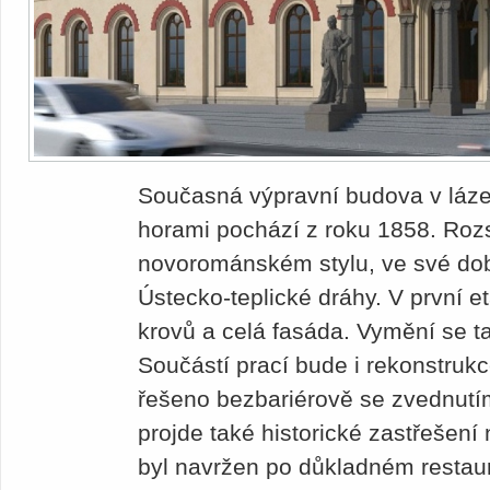
Současná výpravní budova v lá
horami pochází z roku 1858. Rozs
novorománském stylu, ve své dob
Ústecko-teplické dráhy. V první e
krovů a celá fasáda. Vymění se t
Součástí prací bude i rekonstrukc
řešeno bezbariérově se zvednutí
projde také historické zastřešení
byl navržen po důkladném resta