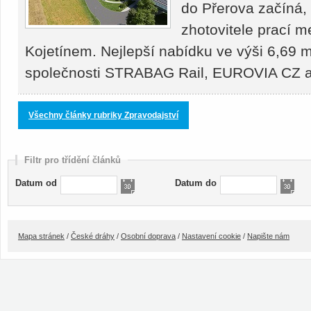
do Přerova začíná,
zhotovitele prací 
Kojetínem. Nejlepší nabídku ve výši 6,69 m
společnosti STRABAG Rail, EUROVIA CZ
Všechny články rubriky Zpravodajství
Filtr pro třídění článků
Datum od
Datum do
Mapa stránek
/
České dráhy
/
Osobní doprava
/
Nastavení cookie
/
Napište nám