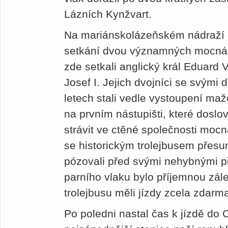
Lázních Kynžvart.
Na mariánskolázeňském nádraží d
setkání dvou významných mocnář
zde setkali anglický král Eduard V
Josef I. Jejich dvojníci se svými
letech stali vedle vystoupení ma
na prvním nástupišti, které doslo
strávit ve ctěné společnosti mocn
se historickým trolejbusem přesun
pózovali před svými nehybnými př
parního vlaku bylo příjemnou zálež
trolejbusu měli jízdy zcela zdarm
Po poledni nastal čas k jízdě do