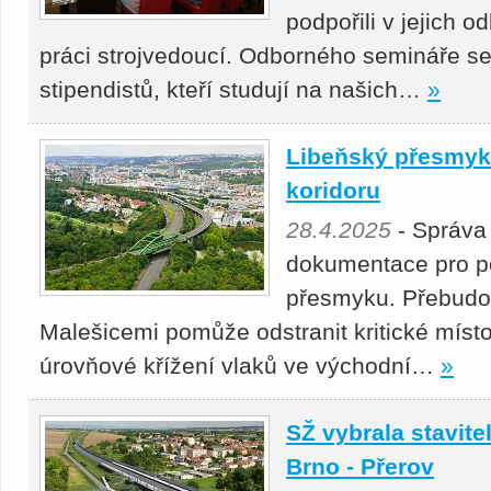
podpořili v jejich 
práci strojvedoucí. Odborného semináře se
stipendistů, kteří studují na našich…
»
Libeňský přesmyk 
koridoru
28.4.2025
- Správa
dokumentace pro p
přesmyku. Přebudová
Malešicemi pomůže odstranit kritické místo
úrovňové křížení vlaků ve východní…
»
SŽ vybrala stavitel
Brno - Přerov