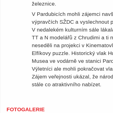
železnice.
V Pardubicích mohli zájemci navšt
výpravčích SŽDC a vyslechnout p
V nedalekém kulturním sále lákala 
TT a N modelářů z Chrudimi a ti 
neseděli na projekci v Kinematovla
Elfíkovy puzzle. Historický vlak 
Musea ve vodárně ve stanici Par
Výletníci ale mohli pokračovat vl
Zájem veřejnosti ukázal, že náro
stále co atraktivního nabízet.
FOTOGALERIE