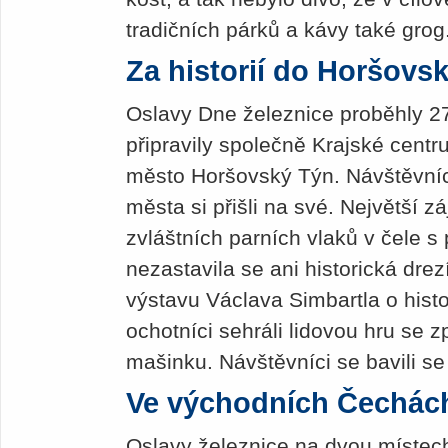
tradičních párků a kávy také grog
Za historií do Horšovs
Oslavy Dne železnice proběhly 27
připravily společně Krajské centr
město Horšovský Týn. Návštěvníci
města si přišli na své. Největší zá
zvláštních parních vlaků v čele s
nezastavila se ani historická dre
výstavu Václava Simbartla o histo
ochotníci sehráli lidovou hru se 
mašinku. Návštěvníci se bavili s
Ve východních Čechác
Oslavy železnice na dvou místech