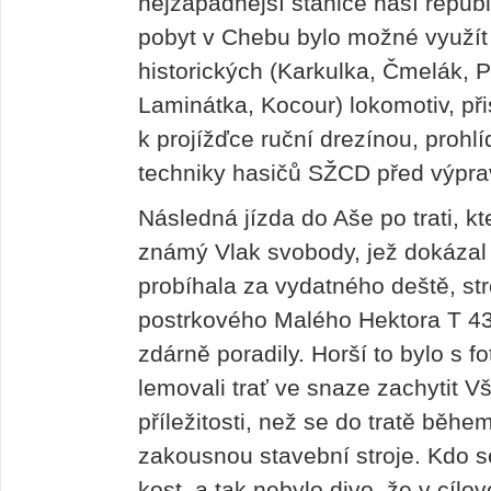
nejzápadnější stanice naší repub
pobyt v Chebu bylo možné využít
historických (Karkulka, Čmelák, 
Laminátka, Kocour) lokomotiv, při
k projížďce ruční drezínou, prohl
techniky hasičů SŽCD před výpra
Následná jízda do Aše po trati, kte
známý Vlak svobody, jež dokázal 
probíhala za vydatného deště, str
postrkového Malého Hektora T 435
zdárně poradily. Horší to bylo s f
lemovali trať ve snaze zachytit V
příležitosti, než se do tratě běh
zakousnou stavební stroje. Kdo 
kost, a tak nebylo divo, že v cílo