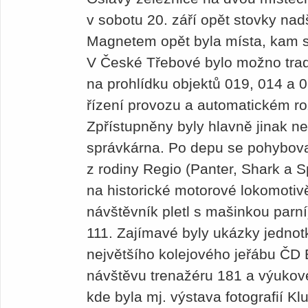
v sobotu 20. září opět stovky nad
Magnetem opět byla místa, kam se
V České Třebové bylo možno trad
na prohlídku objektů 019, 014 a 
řízení provozu a automatickém r
Zpřístupněny byly hlavně jinak n
správkárna. Po depu se pohybova
z rodiny Regio (Panter, Shark a S
na historické motorové lokomotiv
návštěvník pletl s mašinkou parn
111. Zajímavé byly ukázky jedno
největšího kolejového jeřábu ČD 
návštěvu trenažéru 181 a výukové
kde byla mj. výstava fotografií K