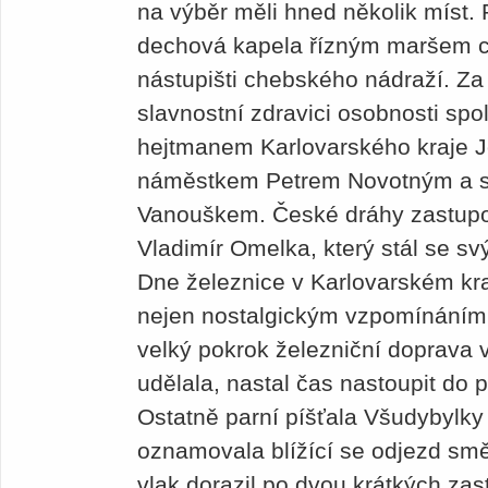
na výběr měli hned několik míst.
dechová kapela řízným maršem c
nástupišti chebského nádraží. Za
slavnostní zdravici osobnosti sp
hejtmanem Karlovarského kraje 
náměstkem Petrem Novotným a s
Vanouškem. České dráhy zastupov
Vladimír Omelka, který stál se s
Dne železnice v Karlovarském kra
nejen nostalgickým vzpomínáním,
velký pokrok železniční doprava v
udělala, nastal čas nastoupit do 
Ostatně parní píšťala Všudybylky 
oznamovala blížící se odjezd sm
vlak dorazil po dvou krátkých za