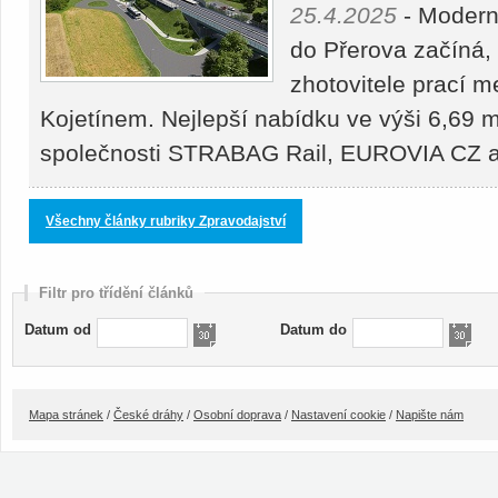
25.4.2025
- Moderni
do Přerova začíná,
zhotovitele prací 
Kojetínem. Nejlepší nabídku ve výši 6,69 m
společnosti STRABAG Rail, EUROVIA CZ
Všechny články rubriky Zpravodajství
Filtr pro třídění článků
Datum od
Datum do
Mapa stránek
/
České dráhy
/
Osobní doprava
/
Nastavení cookie
/
Napište nám