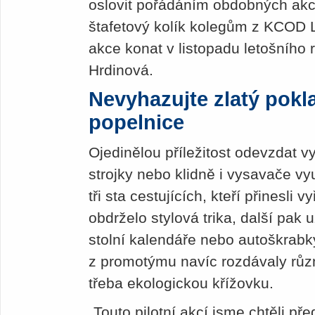
oslovit pořádáním obdobných ak
štafetový kolík kolegům z KCOD 
akce konat v listopadu letošního 
Hrdinová.
Nevyhazujte zlatý pokla
popelnice
Ojedinělou příležitost odevzdat vy
strojky nebo klidně i vysavače vyu
tři sta cestujících, kteří přinesli 
obdrželo stylová trika, další pak 
stolní kalendáře nebo autoškrabk
z promotýmu navíc rozdávaly růz
třeba ekologickou křížovku.
„Touto pilotní akcí jsme chtěli př