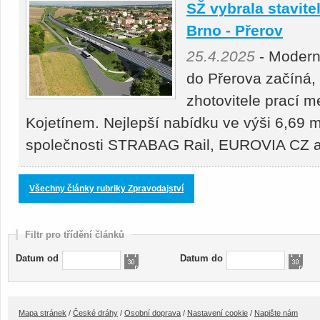
SŽ vybrala stavitel
Brno - Přerov
25.4.2025
- Moderni
do Přerova začíná,
zhotovitele prací 
Kojetínem. Nejlepší nabídku ve výši 6,69 m
společnosti STRABAG Rail, EUROVIA CZ
Všechny články rubriky Zpravodajství
Filtr pro třídění článků
Datum od
Datum do
Mapa stránek
/
České dráhy
/
Osobní doprava
/
Nastavení cookie
/
Napište nám