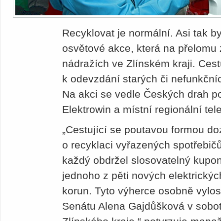
Recyklovat je normální. Asi tak b
osvětové akce, která na přelomu z
nádražích ve Zlínském kraji. Cest
k odevzdání starých či nefunkční
Na akci se vedle Českých drah pod
Elektrowin a místní regionální te
„Cestující se poutavou formou do
o recyklaci vyřazených spotřebič
každý obdržel slosovatelný kupon
jednoho z pěti nových elektrickýc
korun. Tyto výherce osobně vylo
Senátu Alena Gajdůšková v sobotu