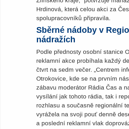
Zlínského kraje,“ potvrzuje man
Hrdinová, která celou akci za Č
spolupracovníků připravila.
Sběrné nádoby v Regio
nádražích
Podle přednosty osobní stanice 
reklamní akce probíhala každý den
čtvrt na sedm večer. „Centrem in
Otrokovice, kde se na prvním nást
zábavu moderátor Rádia Čas a na
vysílání jak tohoto rádia, tak i r
rozhlasu a současně regionální t
vyrážela na svoji pouť denně des
a poslední reklamní vlak doprová