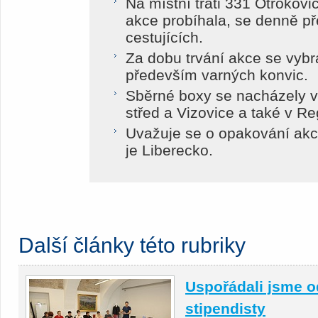
Na místní trati 331 Otrokovi
akce probíhala, se denně pře
cestujících.
Za dobu trvání akce se vybr
především varných konvic.
Sběrné boxy se nacházely ve
střed a Vizovice a také v R
Uvažuje se o opakování akce
je Liberecko.
Další články této rubriky
Uspořádali jsme o
stipendisty