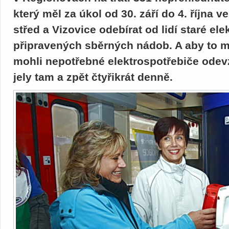
který měl za úkol od 30. září do 4. října v
střed a Vizovice odebírat od lidí staré el
připravených sběrných nádob. A aby to měl
mohli nepotřebné elektrospotřebiče odevz
jely tam a zpět čtyřikrát denně.