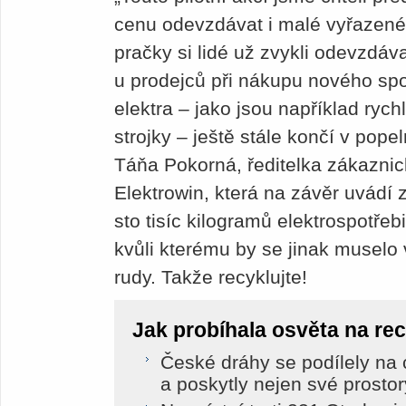
cenu odevzdávat i malé vyřazené
pračky si lidé už zvykli ode­vzdá
u prodejců při nákupu nového spo
elektra – jako jsou například rych
strojky – ještě stále končí v popel
Táňa Pokorná, ředitelka zákaznic
Elektrowin, která na závěr uvádí 
sto tisíc kilogramů elektrospotřebi
kvůli kterému by se jinak muselo v
rudy. Takže recyklujte!
Jak probíhala osvěta na rec
České dráhy se podílely na
a poskytly nejen své prostory