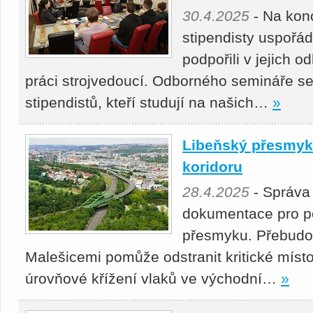
30.4.2025
- Na kon
stipendisty uspořá
podpořili v jejich 
práci strojvedoucí. Odborného semináře se
stipendistů, kteří studují na našich…
»
Libeňský přesmyk 
koridoru
28.4.2025
- Správa
dokumentace pro p
přesmyku. Přebudová
Malešicemi pomůže odstranit kritické místo
úrovňové křížení vlaků ve východní…
»