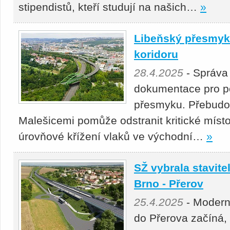
stipendistů, kteří studují na našich…
»
Libeňský přesmyk 
koridoru
28.4.2025
- Správa
dokumentace pro p
přesmyku. Přebudová
Malešicemi pomůže odstranit kritické místo
úrovňové křížení vlaků ve východní…
»
SŽ vybrala stavitel
Brno - Přerov
25.4.2025
- Moderni
do Přerova začíná,