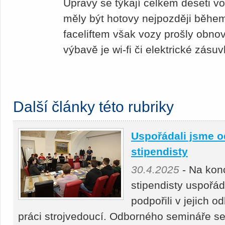
Úpravy se týkají celkem deseti v
měly být hotovy nejpozději běhe
faceliftem však vozy prošly obno
výbavě je wi-fi či elektrické zásuv
Další články této rubriky
Uspořádali jsme o
stipendisty
30.4.2025
- Na kon
stipendisty uspořá
podpořili v jejich 
práci strojvedoucí. Odborného semináře se