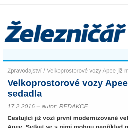
Zpravodajství
/ Velkoprostorové vozy Apee již 
Velkoprostorové vozy Apee 
sedadla
17.2.2016 – autor: REDAKCE
Cestující již vozí první modernizované v
Apee. Setkat se s nimi mohou například n