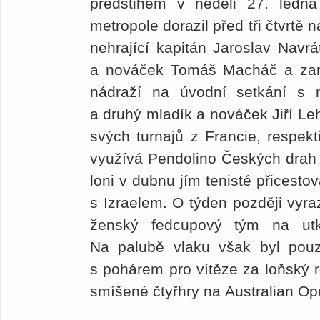
předstihem v neděli 27. ledn
metropole dorazil před tři čtvrtě n
nehrající kapitán Jaroslav Navrá
a nováček Tomáš Macháč a zamíř
nádraží na úvodní setkání s 
a druhý mladík a nováček Jiří Leh
svých turnajů z Francie, respekt
využívá Pendolino Českých drah 
loni v dubnu jím tenisté přicesto
s Izraelem. O týden později vyra
ženský fedcupový tým na ut
Na palubě vlaku však byl pouze
s pohárem pro vítěze za loňský ro
smíšené čtyřhry na Australian Op