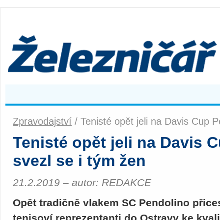
Zpravodajství
/ Tenisté opět jeli na Davis Cup 
Tenisté opět jeli na Davis
svezl se i tým žen
21.2.2019 – autor: REDAKCE
Opět tradičně vlakem SC Pendolino přices
tenisoví reprezentanti do Ostravy ke kva