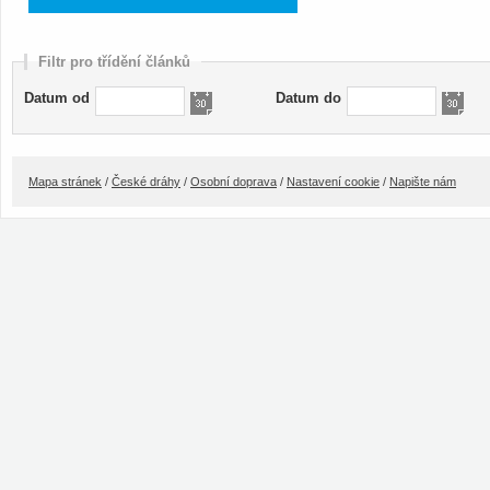
Filtr pro třídění článků
Datum od
Datum do
Mapa stránek
/
České dráhy
/
Osobní doprava
/
Nastavení cookie
/
Napište nám