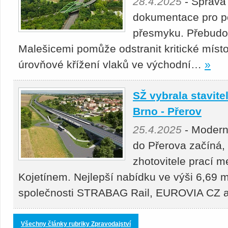
28.4.2025
- Správa
dokumentace pro p
přesmyku. Přebudová
Malešicemi pomůže odstranit kritické místo
úrovňové křížení vlaků ve východní…
»
SŽ vybrala stavitel
Brno - Přerov
25.4.2025
- Moderni
do Přerova začíná,
zhotovitele prací 
Kojetínem. Nejlepší nabídku ve výši 6,69 m
společnosti STRABAG Rail, EUROVIA CZ
Všechny články rubriky Zpravodajství