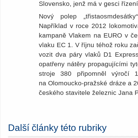
Slovensko, jenž má v gesci řízen
Nový polep „třistaosmdesátk
Například v roce 2012 lokomotiv
kampaně Vlakem na EURO v čel
vlaku EC 1. V říjnu téhož roku za
vozit dva páry vlaků D1 Expres
opatřeny nátěry propagujícími tyt
stroje 380 připomněl výročí 
na Olomoucko-pražské dráze a 2
českého stavitele železnic Jana 
Další články této rubriky