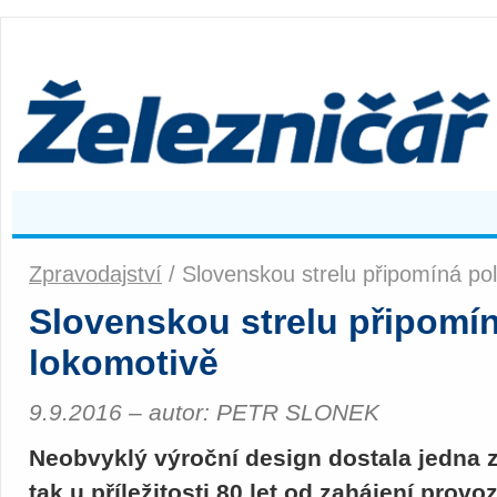
Zpravodajství
/ Slovenskou strelu připomíná po
Slovenskou strelu připomí
lokomotivě
9.9.2016 – autor: PETR SLONEK
Neobvyklý výroční design dostala jedna z
tak u příležitosti 80 let od zahájení pro