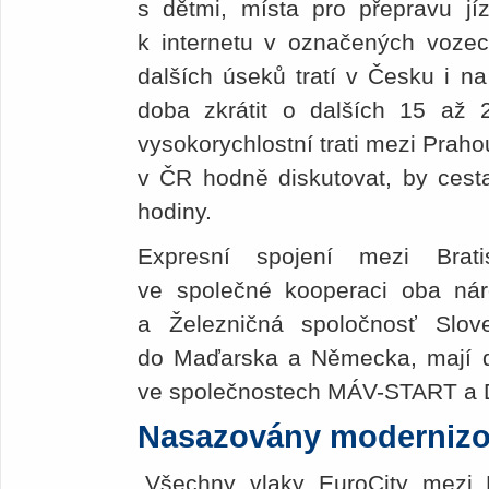
s dětmi, místa pro přepravu jíz
k internetu v označených voze
dalších úseků tratí v Česku i n
doba zkrátit o dalších 15 až 
vysokorychlostní trati mezi Praho
v ČR hodně diskutovat, by cesta
hodiny.
Expresní spojení mezi Brat
ve společné kooperaci oba ná
a Železničná spoločnosť Slove
do Maďarska a Německa, mají da
ve společnostech MÁV-START a 
Nasazovány modernizo
„Všechny vlaky EuroCity mezi B