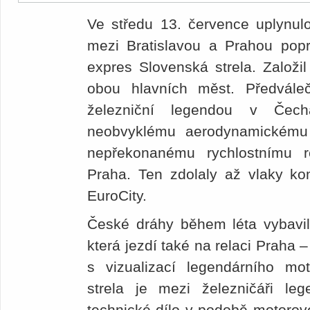
Ve středu 13. července uplynul
mezi Bratislavou a Prahou popr
expres Slovenská strela. Založil
obou hlavních měst. Předvále
železniční legendou v Čec
neobvyklému aerodynamickému t
nepřekonanému rychlostnímu r
Praha. Ten zdolaly až vlaky kom
EuroCity.
České dráhy během léta vybavil
která jezdí také na relaci Praha 
s vizualizací legendárního mo
strela je mezi železničáři leg
technické dílo v podobě motoro