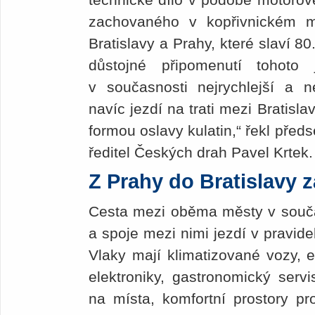
zachovaného v kopřivnickém m
Bratislavy a Prahy, které slaví 80.
důstojné připomenutí tohoto 
v současnosti nejrychlejší a ne
navíc jezdí na trati mezi Bratisl
formou oslavy kulatin,“ řekl před
ředitel Českých drah Pavel Krtek.
Z Prahy do Bratislavy 
Cesta mezi oběma městy v součas
a spoje mezi nimi jezdí v pravid
Vlaky mají klimatizované vozy, e
elektroniky, gastronomický serv
na místa, komfortní prostory pro