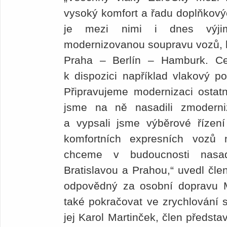
vysoký komfort a řadu doplňkovýc
je mezi nimi i dnes výji
modernizovanou soupravu vozů, k
Praha – Berlín – Hamburk. Ce
k dispozici například vlakový p
Připravujeme modernizaci ostatn
jsme na ně nasadili zmoderni
a vypsali jsme výběrové říze
komfortních expresních vozů 
chceme v budoucnosti nasa
Bratislavou a Prahou,“ uvedl čl
odpovědný za osobní dopravu M
také pokračovat ve zrychlování s
jej Karol Martinček, člen předsta