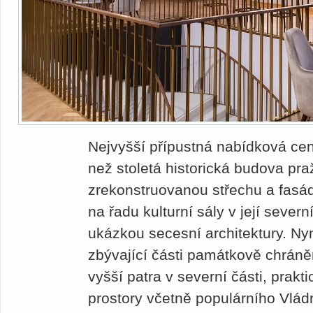
Nejvyšší přípustná nabídková cen
než stoletá historická budova pr
zrekonstruovanou střechu a fasád
na řadu kulturní sály v její severní
ukázkou secesní architektury. Nyn
zbývající části památkově chrán
vyšší patra v severní části, prakti
prostory včetně populárního Vlád