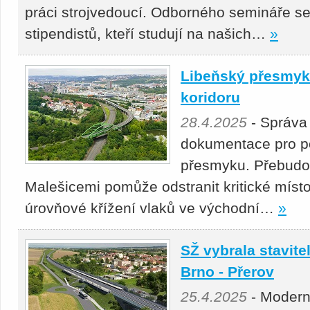
práci strojvedoucí. Odborného semináře se
stipendistů, kteří studují na našich…
»
Libeňský přesmyk 
koridoru
28.4.2025
- Správa
dokumentace pro p
přesmyku. Přebudová
Malešicemi pomůže odstranit kritické místo
úrovňové křížení vlaků ve východní…
»
SŽ vybrala stavitel
Brno - Přerov
25.4.2025
- Moderni