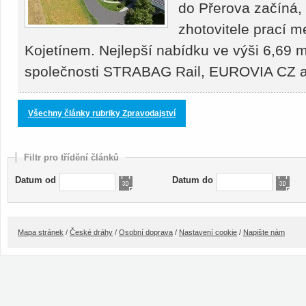
do Přerova začíná,
zhotovitele prací 
Kojetínem. Nejlepší nabídku ve výši 6,69 m
společnosti STRABAG Rail, EUROVIA CZ
Všechny články rubriky Zpravodajství
Filtr pro třídění článků
Datum od
Datum do
Mapa stránek
/
České dráhy
/
Osobní doprava
/
Nastavení cookie
/
Napište nám