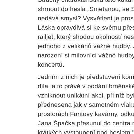
shrnout do hesla „Smetanou, se 
nedává smysl? Vysvětlení je pro
Láska opravdivá si ke svému pře
railjet, který shodou okolností n
jednoho z velikánů vážné hudby. 
narození si milovníci vážné hudb
koncertů.
Jedním z nich je představení ko
díla, a to právě v podání brněns
vzniknout unikátní akci, při níž b
přednesena jak v samotném vlaku, 
prostorách Fantovy kavárny, odk
Jana Špačka přesunul do centra 
krátkých vystoupení pod heslem 