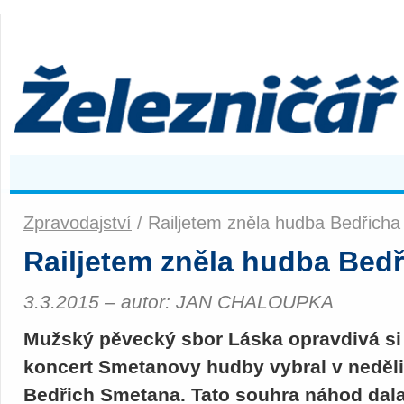
Zpravodajství
/ Railjetem zněla hudba Bedřich
Railjetem zněla hudba Bed
3.3.2015 – autor: JAN CHALOUPKA
Mužský pěvecký sbor Láska opravdivá si 
koncert Smetanovy hudby vybral v neděli 1
Bedřich Smetana. Tato souhra náhod dala 