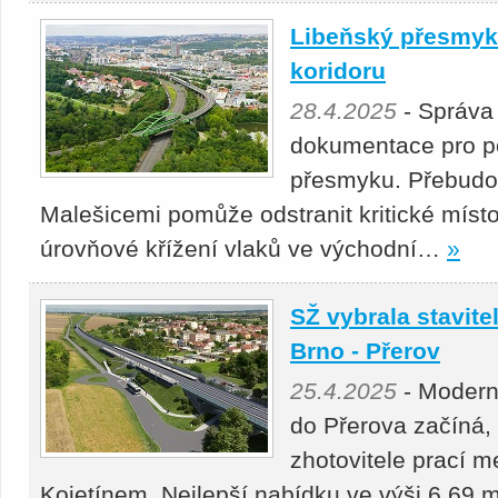
Libeňský přesmyk 
koridoru
28.4.2025
- Správa
dokumentace pro p
přesmyku. Přebudová
Malešicemi pomůže odstranit kritické místo
úrovňové křížení vlaků ve východní…
»
SŽ vybrala stavitel
Brno - Přerov
25.4.2025
- Moderni
do Přerova začíná,
zhotovitele prací 
Kojetínem. Nejlepší nabídku ve výši 6,69 m