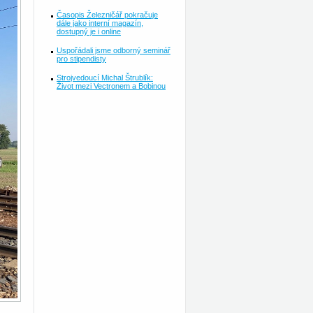
Časopis Železničář pokračuje
dále jako interní magazín,
dostupný je i online
Uspořádali jsme odborný seminář
pro stipendisty
Strojvedoucí Michal Štrublík:
Život mezi Vectronem a Bobinou