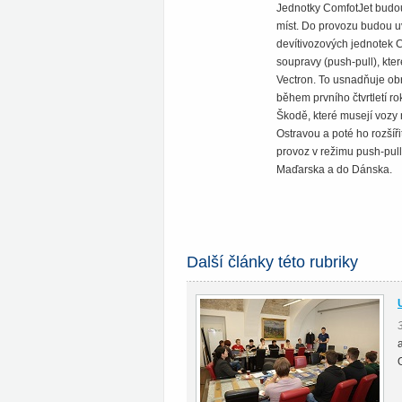
Jednotky ComfotJet budou
míst. Do provozu budou u
devítivozových jednotek 
soupravy (push-pull), kte
Vectron. To usnadňuje obr
během prvního čtvrtletí r
Škodě, které musejí vozy 
Ostravou a poté ho rozšíř
provoz v režimu push-pul
Maďarska a do Dánska.
Další články této rubriky