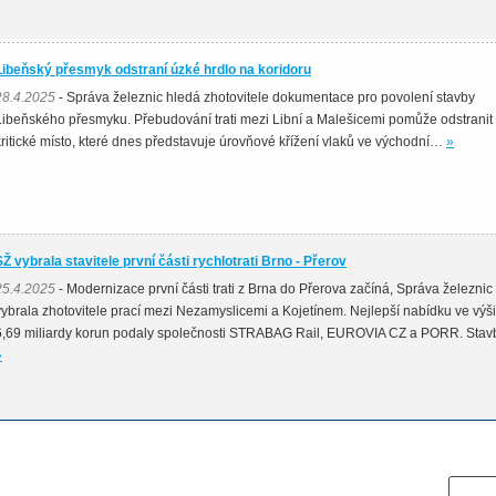
Libeňský přesmyk odstraní úzké hrdlo na koridoru
28.4.2025
- Správa železnic hledá zhotovitele dokumentace pro povolení stavby
Libeňského přesmyku. Přebudování trati mezi Libní a Malešicemi pomůže odstranit
kritické místo, které dnes představuje úrovňové křížení vlaků ve východní…
»
SŽ vybrala stavitele první části rychlotrati Brno - Přerov
25.4.2025
- Modernizace první části trati z Brna do Přerova začíná, Správa železnic
vybrala zhotovitele prací mezi Nezamyslicemi a Kojetínem. Nejlepší nabídku ve výši
6,69 miliardy korun podaly společnosti STRABAG Rail, EUROVIA CZ a PORR. Sta
»