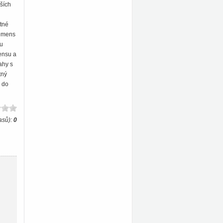
ších
atné
iemens
zu
mensu a
ahy s
tný
 do
asů):
0