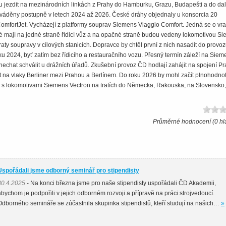
 jezdit na mezinárodních linkách z Prahy do Hamburku, Grazu, Budapešti a do dal
váděny postupně v letech 2024 až 2026. České dráhy objednaly u konsorcia 20
ComfortJet. Vycházejí z platformy souprav Siemens Viaggio Comfort. Jedná se o vr
ré mají na jedné straně řídicí vůz a na opačné straně budou vedeny lokomotivou S
aty soupravy v cílových stanicích. Dopravce by chtěl první z nich nasadit do provo
oku 2024, byť zatím bez řídicího a restauračního vozu. Přesný termín záleží na Sie
nechat schválit u drážních úřadů. Zkušební provoz ČD hodlají zahájit na spojení Pr
it na vlaky Berliner mezi Prahou a Berlínem. Do roku 2026 by mohl začít plnohodno
l s lokomotivami Siemens Vectron na tratích do Německa, Rakouska, na Slovensko,
Průměrné hodnocení (0 hl
Uspořádali jsme odborný seminář pro stipendisty
30.4.2025
- Na konci března jsme pro naše stipendisty uspořádali ČD Akademii,
abychom je podpořili v jejich odborném rozvoji a přípravě na práci strojvedoucí.
Odborného semináře se zúčastnila skupinka stipendistů, kteří studují na našich…
»