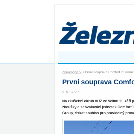
Zpravodajství
/ První souprava ComfortJet dorazi
První souprava Comfor
9.10.2023
Na zkušební okruh VUZ ve Velimi 11. září 
zkoušky a schvalování jednotek ComfortJet
Group, získat souhlas pro pravidelný provoz