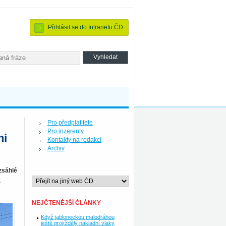
Přihlásit se do Intranetu ČD
Pro předplatitele
Pro inzerenty
mi
Kontakty na redakci
Archiv
zsáhlé
a
NEJČTENĚJŠÍ ČLÁNKY
Když jabloneckou malodráhou
ještě projížděly nákladní vlaky