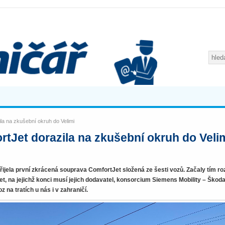
la na zkušební okruh do Velimi
tJet dorazila na zkušební okruh do Veli
přijela první zkrácená souprava ComfortJet složená ze šesti vozů. Začaly tím ro
, na jejichž konci musí jejich dodavatel, konsorcium Siemens Mobility – Škod
 na tratích u nás i v zahraničí.