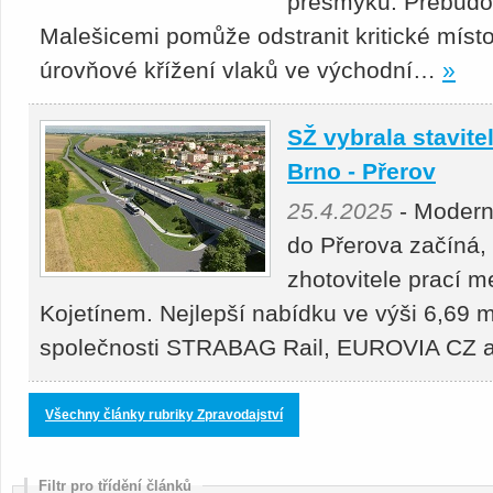
přesmyku. Přebudová
Malešicemi pomůže odstranit kritické místo
úrovňové křížení vlaků ve východní…
»
SŽ vybrala stavitel
Brno - Přerov
25.4.2025
- Moderni
do Přerova začíná,
zhotovitele prací 
Kojetínem. Nejlepší nabídku ve výši 6,69 m
společnosti STRABAG Rail, EUROVIA CZ
Všechny články rubriky Zpravodajství
Filtr pro třídění článků