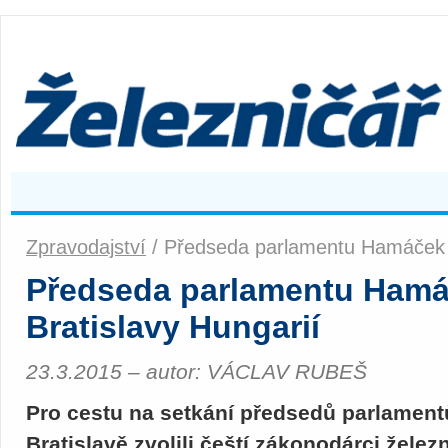
Zpravodajství
/ Předseda parlamentu Hamáček vy
Předseda parlamentu Hamáč
Bratislavy Hungarií
23.3.2015 – autor: VÁCLAV RUBEŠ
Pro cestu na setkání předsedů parlament
Bratislavě zvolili čeští zákonodárci žele