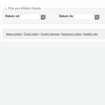
Filtr pro třídění článků
Datum od
Datum do
Mapa stránek
/
České dráhy
/
Osobní doprava
/
Nastavení cookie
/
Napište nám