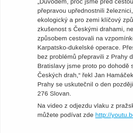
„Důvodem, proč jsme před cestou 
přepravou upřednostnili železnici
ekologický a pro zemi klíčový z
zkušenost s Českými drahami, neb
způsobem cestovali na vzpomínko
Karpatsko-dukelské operace. Pře
bez problémů přepravili z Prahy 
Bratislavy jsme proto po dohodě 
Českých drah,“ řekl Jan Hamáček
Prahy se uskutečnil o den pozděj
276 Slovan.
Na video z odjezdu vlaku z pražs
můžete podívat zde
http://youtu