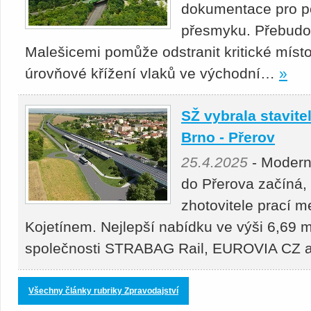
dokumentace pro p
přesmyku. Přebudová
Malešicemi pomůže odstranit kritické místo
úrovňové křížení vlaků ve východní…
»
SŽ vybrala stavitel
Brno - Přerov
25.4.2025
- Moderni
do Přerova začíná,
zhotovitele prací 
Kojetínem. Nejlepší nabídku ve výši 6,69 m
společnosti STRABAG Rail, EUROVIA CZ
Všechny články rubriky Zpravodajství