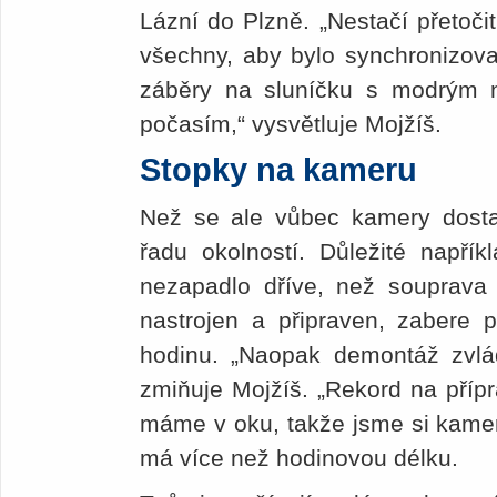
Lázní do Plzně. „Nestačí přetoči
všechny, aby bylo synchronizovan
záběry na sluníčku s modrým
počasím,“ vysvětluje Mojžíš.
Stopky na kameru
Než se ale vůbec kamery dosta
řadu okolností. Důležité napřík
nezapadlo dříve, než souprava 
nastrojen a připraven, zabere 
hodinu. „Naopak demontáž zvlád
zmiňuje Mojžíš. „Rekord na přípr
máme v oku, takže jsme si kamery
má více než hodinovou délku.