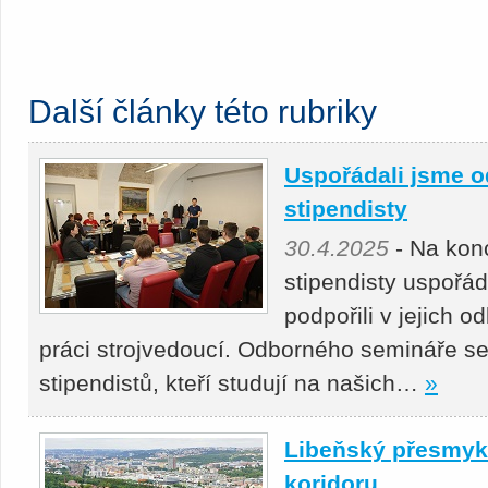
Další články této rubriky
Uspořádali jsme o
stipendisty
30.4.2025
- Na kon
stipendisty uspořá
podpořili v jejich 
práci strojvedoucí. Odborného semináře se
stipendistů, kteří studují na našich…
»
Libeňský přesmyk 
koridoru