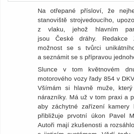
Na otřepané přísloví, že nej
stanoviště strojvedoucího, upozo
z vlaku, jehož hlavním par
jsou České dráhy. Redakce Ž
možnost se s tvůrci unikátního
a seznámit se s přípravou jednoho
Slunce v tom květnovém dn
motorového vozy řady 854 v DKV P
Všímám si hlavně muže, který
nárazníky. Má už v tom praxi a p
aby záchytné zařízení kamery b
přibližuje prvotní úkon Pavel M
Autoři mají zkušenosti a rozsáhl