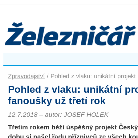
Zpravodajství
/ Pohled z vlaku: unikátní projekt
Pohled z vlaku: unikátní pr
fanoušky už třetí rok
12.7.2018 – autor: JOSEF HOLEK
Třetím rokem běží úspěšný projekt Českýc
dobu si našel řadu příznivců ze všech kou