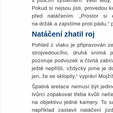
s jisticím systémem. Vědí tedy
Pokud si nejsou jisti, provedou k
před natáčením. „Prostor si 
na držák a zajistíme proti pádu,“ 
Natáčení zhatil roj
Pohled z vlaku je připravován ze
strojvedoucího, druhá snímá p
pozoruje podvozek a čtvrtá zabí
ještě nepřišli, vždycky jsme je 
jen, že se sklopily,“ vypráví Mojží
Špatná aretace nemusí být jedin
tvůrci zopakovat třeba kvůli ne
na objektivu jedné kamery. To 
například zastavil natáčení jí