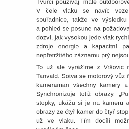
Tvůrci používají malé outdoorov
V čele vlaku se navíc vez
souřadnice, takže ve výsledk
a pohled se posune na požadova
dozví, jak vysokou jede vlak rychl
zdroje energie a kapacitní 
nepřetržitého záznamu prý nejso
To už ale vyrážíme z Vršovic n
Tanvald. Sotva se motorový vůz 
kameraman všechny kamery a 
Synchronizuje totiž obrazy. „P
stopky, ukážu si je na kameru a
obrazy ze čtyř kamer do čtyř stop
už ve vlaku. Tím docílí možn