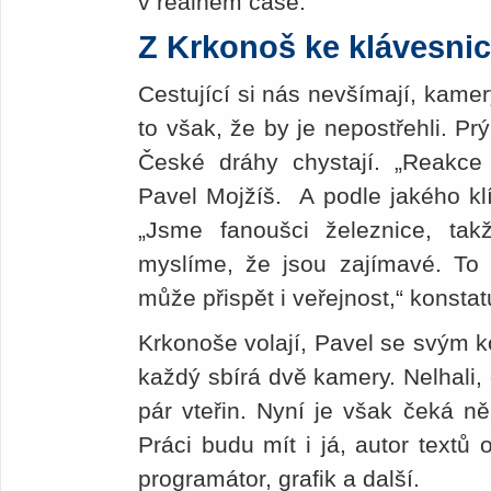
v reálném čase.
Z Krkonoš ke klávesni
Cestující si nás nevšímají, kam
to však, že by je nepostřehli. Pr
České dráhy chystají. „Reakce
Pavel Mojžíš. A podle jakého klí
„Jsme fanoušci železnice, tak
myslíme, že jsou zajímavé. To p
může přispět i veřejnost,“ konstat
Krkonoše volají, Pavel se svým ko
každý sbírá dvě kamery. Nelhali,
pár vteřin. Nyní je však čeká ně
Práci budu mít i já, autor textů o
programátor, grafik a další.