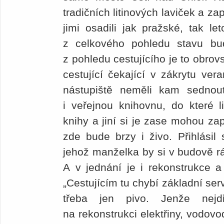
tradičních litinových laviček a za
jimi osadili jak pražské, tak le
z celkového pohledu stavu b
z pohledu cestujícího je to obrov
cestující čekající v zákrytu ve
nástupiště neměli kam sednout.
i veřejnou knihovnu, do které 
knihy a jiní si je zase mohou zap
zde bude brzy i živo. Přihlásil
jehož manželka by si v budově rá
A v jednání je i rekonstrukce a
„Cestujícím tu chybí základní serv
třeba jen pivo. Jenže nej
na rekonstrukci elektřiny, vodov