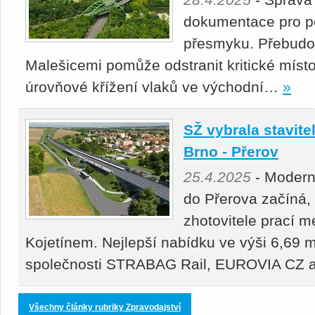
dokumentace pro p
přesmyku. Přebudová
Malešicemi pomůže odstranit kritické místo
úrovňové křížení vlaků ve východní…
»
SŽ vybrala stavitel
Brno - Přerov
25.4.2025
- Moderni
do Přerova začíná,
zhotovitele prací 
Kojetínem. Nejlepší nabídku ve výši 6,69 m
společnosti STRABAG Rail, EUROVIA CZ
Všechny články rubriky Zpravodajství