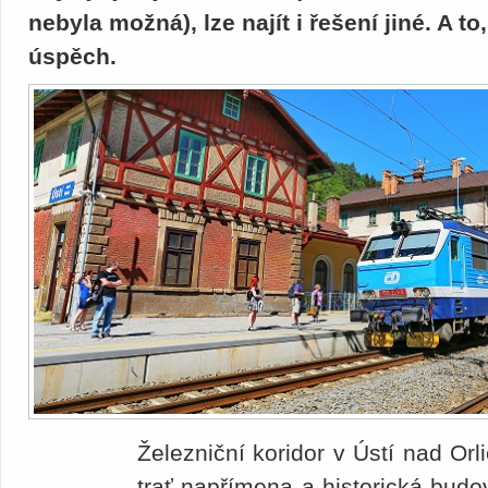
nebyla možná), lze najít i řešení jiné. A t
úspěch.
Železniční koridor v Ústí nad Or
trať napřímena a historická bud