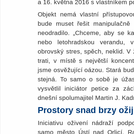
a 16. května 2016 s vlastníkem p
Objekt nemá vlastní přístupovo
bude muset řešit manipulačně 
neodradilo. „Chceme, aby se ka
nebo letohradskou verandu, v
obrovský stres, spěch, neklid. V 
trati, v místě s největší koncen
jsme osvěžující oázou. Stará bud
stejná. To samo o sobě je úža
vysvětlil iniciátor petice za z
dnešní spolumajitel Martin J. Ka
Prostory snad brzy ožij
Iniciativu oživení nádraží podp
samo město Ústí nad Orlicí. Ra