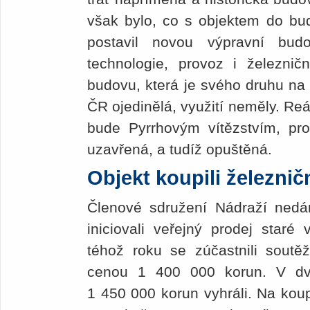
však bylo, co s objektem do bud
postavil novou výpravní bud
technologie, provoz i železnič
budovu, která je svého druhu na 
ČR ojedinělá, využití neměly. Reál
bude Pyrrhovým vítězstvím, pro
uzavřená, a tudíž opuštěná.
Objekt koupili železnič
Členové sdružení Nádraží ned
iniciovali veřejný prodej star
téhož roku se zúčastnili soutěž
cenou 1 400 000 korun. V dv
1 450 000 korun vyhráli. Na koup