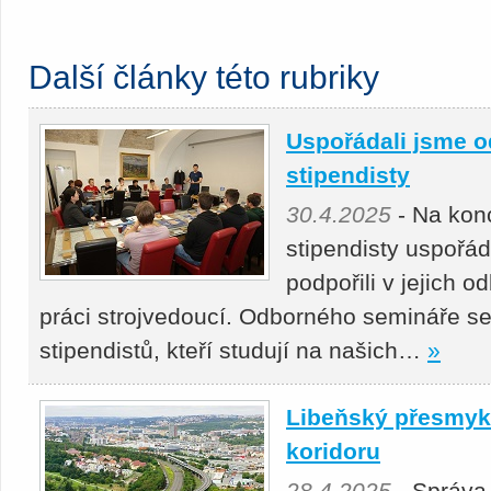
Další články této rubriky
Uspořádali jsme o
stipendisty
30.4.2025
- Na kon
stipendisty uspořá
podpořili v jejich 
práci strojvedoucí. Odborného semináře se
stipendistů, kteří studují na našich…
»
Libeňský přesmyk 
koridoru
28.4.2025
- Správa