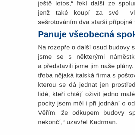
ještě letos,“ řekl další ze spol
jenž také koupí za své vla
sešrotováním dva starší přípojné
Panuje všeobecná spo
Na rozepře o další osud budovy s
jsme se s některými náměstk
a představili jsme jim naše plány
třeba nějaká italská firma s pošt
kterou se dá jednat jen prostřed
lidé, kteří chtějí oživit jedno ma
pocity jsem měl i při jednání o 
Věřím, že odkupem budovy sp
nekončí,“ uzavřel Kadrman.