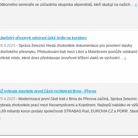
Odborného semináře se zúčastnila skupinka stipendistů, kteří studují na našich…
»
Libeňský přesmyk odstraní úzké hrdlo na koridoru
28.4.2025
- Správa železnic hledá zhotovitele dokumentace pro povolení stavby
Libeňského přesmyku. Přebudování trati mezi Libní a Malešicemi pomůže odstranit
kritické místo, které dnes představuje úrovňové křížení vlaků ve východní…
»
SŽ vybrala stavitele první části rychlotrati Brno - Přerov
25.4.2025
- Modernizace první části trati z Brna do Přerova začíná, Správa železnic
vybrala zhotovitele prací mezi Nezamyslicemi a Kojetínem. Nejlepší nabídku ve výši
6,69 miliardy korun podaly společnosti STRABAG Rail, EUROVIA CZ a PORR. Sta
»