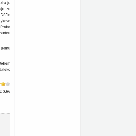
etra je
oje ze
u Děčín
rykovo
 Praha
 budou
í jednu
 Během
daleko
):
3.86