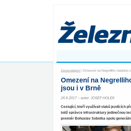
Zpravodajství
/ Omezení na Negrelliho viaduktu za
Omezení na Negrelliho
jsou i v Brně
26.6.2017 – autor: JOSEF HOLEK
Cestující, kteří využívali vlaků jezdících 
totiž správce infrastruktury jedinečnou t
premiér Bohuslav Sobotka spolu generál