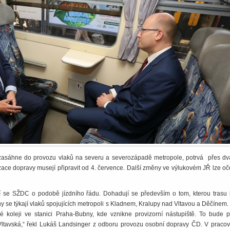
zasáhne do provozu vlaků na severu a severozápadě metropole, potrvá přes dva
ace dopravy musejí připravit od 4. července. Další změny ve výlukovém JŘ lze oč
í se SŽDC o podobě jízdního řádu. Dohadují se především o tom, kterou trasu
 se týkají vlaků spojujících metropoli s Kladnem, Kralupy nad Vltavou a Děčínem.
 koleji ve stanici Praha-Bubny, kde vznikne provizorní nástupiště. To bude př
 Vltavská,“ řekl Lukáš Landsinger z odboru provozu osobní dopravy ČD. V pracov