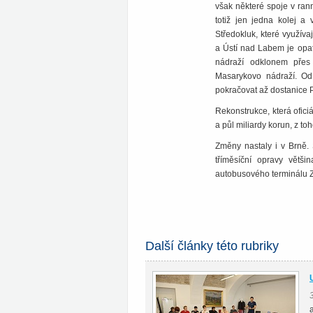
však některé spoje v ran
totiž jen jedna kolej a
Středokluk, které využíva
a Ústí nad Labem je opat
nádraží odklonem přes 
Masarykovo nádraží. Od 
pokračovat až dostanice 
Rekonstrukce, která ofici
a půl miliardy korun, z to
Změny nastaly i v Brně.
tříměsíční opravy větš
autobusového terminálu 
Další články této rubriky