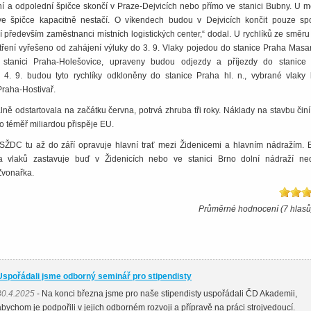
ní a odpolední špičce skončí v Praze-Dejvicích nebo přímo ve stanici Bubny. U m
 ve špičce kapacitně nestačí. O víkendech budou v Dejvicích končit pouze sp
jí především zaměstnanci místních logistických center,“ dodal. U rychlíků ze směr
ření vyřešeno od zahájení výluky do 3. 9. Vlaky pojedou do stanice Praha Masa
stanici Praha-Holešovice, upraveny budou odjezdy a příjezdy do stanice
4. 9. budou tyto rychlíky odkloněny do stanice Praha hl. n., vybrané vlaky
Praha-Hostivař.
álně odstartovala na začátku června, potrvá zhruba tři roky. Náklady na stavbu čin
ho téměř miliardou přispěje EU.
 SŽDC tu až do září opravuje hlavní trať mezi Židenicemi a hlavním nádražím.
ina vlaků zastavuje buď v Židenicích nebo ve stanici Brno dolní nádraží ne
Zvonařka.
Průměrné hodnocení (7 hlasů
Uspořádali jsme odborný seminář pro stipendisty
30.4.2025
- Na konci března jsme pro naše stipendisty uspořádali ČD Akademii,
abychom je podpořili v jejich odborném rozvoji a přípravě na práci strojvedoucí.