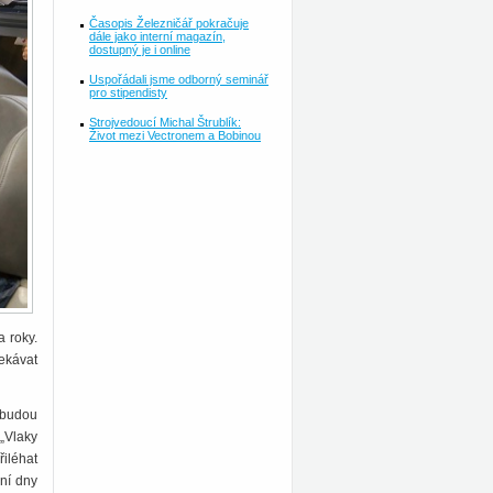
Časopis Železničář pokračuje
dále jako interní magazín,
dostupný je i online
Uspořádali jsme odborný seminář
pro stipendisty
Strojvedoucí Michal Štrublík:
Život mezi Vectronem a Bobinou
 roky.
ekávat
 budou
 „Vlaky
iléhat
ní dny