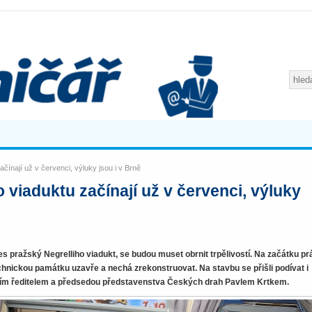
čínají už v červenci, výluky jsou i v Brně
 viaduktu začínají už v červenci, výluky
přes pražský Negrelliho viadukt, se budou muset obrnit trpělivostí. Na začátku pr
echnickou památku uzavře a nechá zrekonstruovat. Na stavbu se přišli podívat i
ním ředitelem a předsedou představenstva Českých drah Pavlem Krtkem.