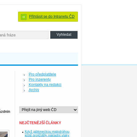
Přihlásit se do Intranetu ČD
Pro předplatitele
Pro inzerenty
Kontakty na redakci
Archiv
ázdnin
NEJČTENĚJŠÍ ČLÁNKY
Když jabloneckou malodráhou
ještě projížděly nákladní vlaky