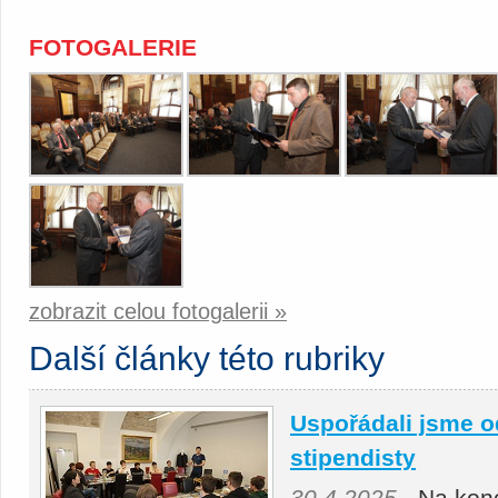
FOTOGALERIE
zobrazit celou fotogalerii »
Další články této rubriky
Uspořádali jsme o
stipendisty
30.4.2025
- Na kon