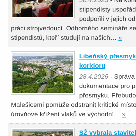
stipendisty uspořá
podpořili v jejich 
práci strojvedoucí. Odborného semináře se
stipendistů, kteří studují na našich…
»
Libeňský přesmyk 
koridoru
28.4.2025
- Správa
dokumentace pro p
přesmyku. Přebudová
Malešicemi pomůže odstranit kritické místo
úrovňové křížení vlaků ve východní…
»
SŽ vybrala stavitel