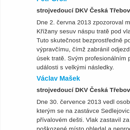
strojvedoucí DKV Česká Třebo
Dne 2. června 2013 zpozoroval me
Křížany sesuv náspu tratě pod vl
Tuto skutečnost bezprostředně po
výpravčímu, čímž zabránil odjez
úsek tratě. Svým profesionálním
události s velkými následky.
Václav Mašek
strojvedoucí DKV Česká Třebo
Dne 30. července 2013 vedl osobn
kterým se na zastávce Sedlejovice
přívalovém dešti. Vlak zastavil 
poškozené místo ohledal a neprod