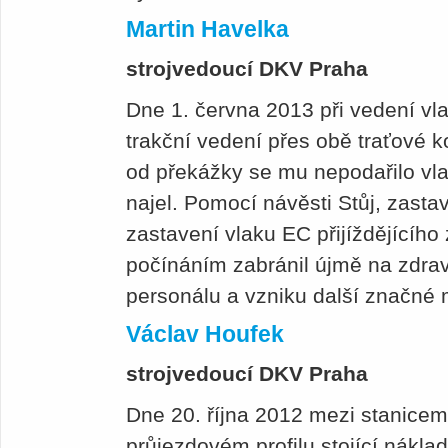
Martin Havelka
strojvedoucí DKV Praha
Dne 1. června 2013 při vedení vla
trakční vedení přes obě traťové k
od překážky se mu nepodařilo vla
najel. Pomocí návěsti Stůj, zasta
zastavení vlaku EC přijíždějícíh
počínáním zabránil újmě na zdrav
personálu a vzniku další značné 
Václav Houfek
strojvedoucí DKV Praha
Dne 20. října 2012 mezi stanicemi
průjezdovém profilu stojící nákla