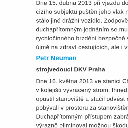
Dne 15. dubna 2013 při vjezdu do
cizího subjektu puštěn jeho vlak 
stálo jiné drážní vozidlo. Zodp
duchapřítomným jednáním se mu 
rychločinného brzdění bezpečně vl
újmě na zdraví cestujících, ale 
Petr Neuman
strojvedoucí DKV Praha
Dne 16. května 2013 ve stanici Ch
v kolejišti vyvrácený strom. Ihned
opustil stanoviště a stačil odvést 
pobývali v prostoru za stanoviště
Duchapřítomným přístupem zabráni
výrazně eliminoval možnou škod