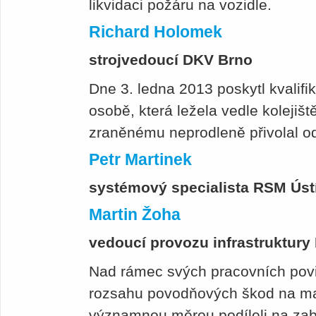
likvidaci požáru na vozidle.
Richard Holomek
strojvedoucí DKV Brno
Dne 3. ledna 2013 poskytl kvalif
osobě, která ležela vedle kolejišt
zraněnému neprodleně přivolal 
Petr Martinek
systémový specialista RSM Ús
Martin Žoha
vedoucí provozu infrastruktur
Nad rámec svých pracovních povin
rozsahu povodňových škod na ma
významnou měrou podíleli na zab