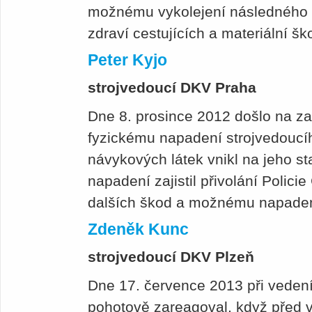
možnému vykolejení následného 
zdraví cestujících a materiální š
Peter Kyjo
strojvedoucí DKV Praha
Dne 8. prosince 2012 došlo na z
fyzickému napadení strojvedoucíh
návykových látek vnikl na jeho s
napadení zajistil přivolání Polici
dalších škod a možnému napadení
Zdeněk Kunc
strojvedoucí DKV Plzeň
Dne 17. července 2013 při vedení
pohotově zareagoval, když před 