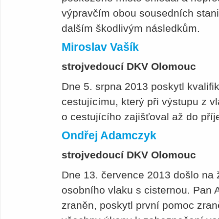
výpravčím obou sousedních stani
dalším škodlivým následkům.
Miroslav Vašík
strojvedoucí DKV Olomouc
Dne 5. srpna 2013 poskytl kvalif
cestujícímu, který při výstupu z 
o cestujícího zajišťoval až do př
Ondřej Adamczyk
strojvedoucí DKV Olomouc
Dne 13. července 2013 došlo na ž
osobního vlaku s cisternou. Pan 
zraněn, poskytl první pomoc zran