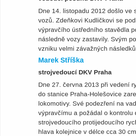
Dne 14. listopadu 2012 došlo ve s
vozů. Zdeňkovi Kudličkovi se pod
výpravčího ústředního stavědla po
následně vozy zastavily. Svým p
vzniku velmi závažných následk
Marek Stříška
strojvedoucí DKV Praha
Dne 27. června 2013 při vedení 
do stanice Praha-Holešovice zareg
lokomotivy. Své podezření na vadu
výpravčímu a požádal o kontrolu 
strojvedoucího protijedoucího ryc
hlava kolejnice v délce cca 30 c