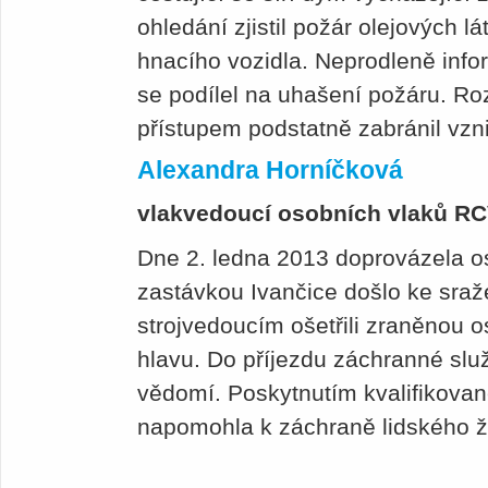
ohledání zjistil požár olejových l
hnacího vozidla. Neprodleně info
se podílel na uhašení požáru. R
přístupem podstatně zabránil vzn
Alexandra Horníčková
vlakvedoucí osobních vlaků R
Dne 2. ledna 2013 doprovázela oso
zastávkou Ivančice došlo ke sraž
strojvedoucím ošetřili zraněnou 
hlavu. Do příjezdu záchranné slu
vědomí. Poskytnutím kvalifikova
napomohla k záchraně lidského ž