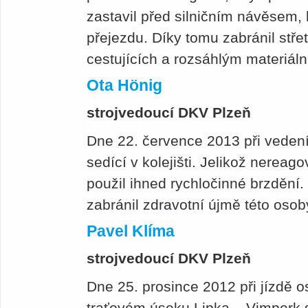
zastavil před silničním návěsem, 
přejezdu. Díky tomu zabránil stř
cestujících a rozsáhlým materiá
Ota Hönig
strojvedoucí DKV Plzeň
Dne 22. července 2013 při vedení
sedící v kolejišti. Jelikož nerea
použil ihned rychločinné brzdění.
zabránil zdravotní újmě této osob
Pavel Klíma
strojvedoucí DKV Plzeň
Dne 25. prosince 2012 při jízdě o
traťovém úseku Lipka – Vimperk s