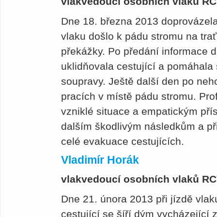
vlakvedoucí osobních vlaků R
Dne 18. března 2013 doprovázela
vlaku došlo k pádu stromu na tra
překážky. Po předání informace d
uklidňovala cestující a pomáhala 
soupravy. Ještě další den po neh
pracích v místě pádu stromu. Pro
vzniklé situace a empatickým pří
dalším škodlivým následkům a př
celé evakuace cestujících.
Vladimír Horák
vlakvedoucí osobních vlaků R
Dne 21. února 2013 při jízdě vlaku 
cestující se šíří dým vycházející 