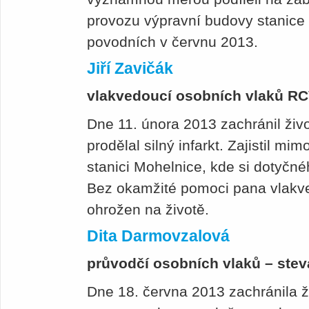
provozu výpravní budovy stanice 
povodních v červnu 2013.
Jiří Zavičák
vlakvedoucí osobních vlaků RCV
Dne 11. února 2013 zachránil živo
prodělal silný infarkt. Zajistil m
stanici Mohelnice, kde si dotyčn
Bez okamžité pomoci pana vlakve
ohrožen na životě.
Dita Darmovzalová
průvodčí osobních vlaků – ste
Dne 18. června 2013 zachránila ži