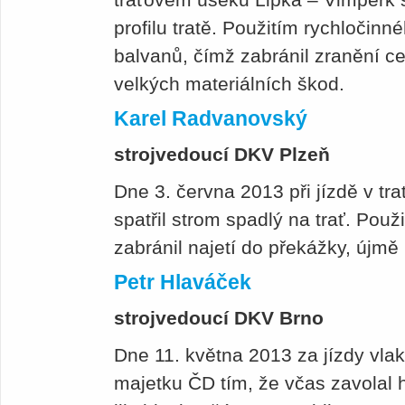
profilu tratě. Použitím rychločinn
balvanů, čímž zabránil zranění ce
velkých materiálních škod.
Karel Radvanovský
strojvedoucí DKV Plzeň
Dne 3. června 2013 při jízdě v t
spatřil strom spadlý na trať. Pou
zabránil najetí do překážky, újmě
Petr Hlaváček
strojvedoucí DKV Brno
Dne 11. května 2013 za jízdy vla
majetku ČD tím, že včas zavolal