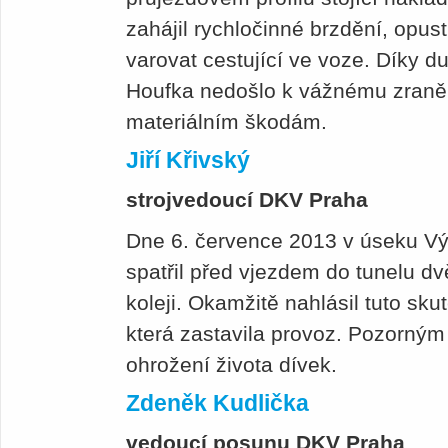
zahájil rychločinné brzdění, opusti
varovat cestující ve voze. Díky
Houfka nedošlo k vážnému zraněn
materiálním škodám.
Jiří Křivský
strojvedoucí DKV Praha
Dne 6. července 2013 v úseku Vý
spatřil před vjezdem do tunelu dv
koleji. Okamžitě nahlásil tuto sku
která zastavila provoz. Pozorným
ohrožení života dívek.
Zdeněk Kudlička
vedoucí posunu DKV Praha