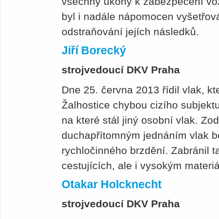
všechny úkony k zabezpečení voz
byl i nadále nápomocen vyšetřov
odstraňování jejích následků.
Jiří Borecký
strojvedoucí DKV Praha
Dne 25. června 2013 řídil vlak, kt
Žalhostice chybou cizího subjekt
na které stál jiný osobní vlak. 
duchapřítomným jednáním vlak b
rychločinného brzdění. Zabránil t
cestujících, ale i vysokým mater
Otakar Holcknecht
strojvedoucí DKV Praha