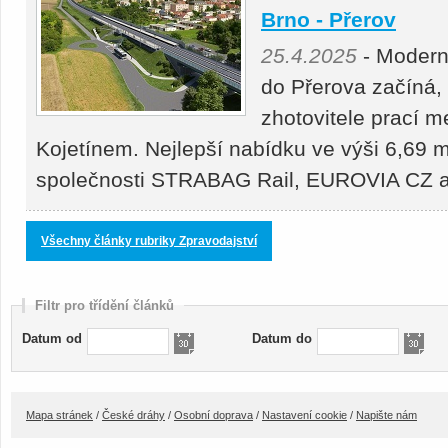
Brno - Přerov
25.4.2025
- Moderni
do Přerova začíná,
zhotovitele prací 
Kojetínem. Nejlepší nabídku ve výši 6,69 m
společnosti STRABAG Rail, EUROVIA CZ
Všechny články rubriky Zpravodajství
Filtr pro třídění článků
Datum od
Datum do
Mapa stránek
/
České dráhy
/
Osobní doprava
/
Nastavení cookie
/
Napište nám