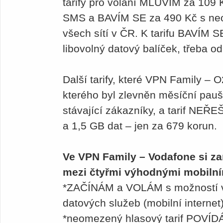
tarify pro volání MLUVÍM za 109 K
SMS a BAVÍM SE za 490 Kč s n
všech sítí v ČR. K tarifu BAVÍM S
libovolný datový balíček, třeba o
Další tarify, které VPN Family – O2
kterého byl zlevněn měsíční pauš
stávající zákazníky, a tarif NE
a 1,5 GB dat – jen za 679 korun.
Ve VPN Family – Vodafone si z
mezi čtyřmi výhodnými mobilním
*ZAČÍNÁM a VOLÁM s možností vy
datových služeb (mobilní internet
*neomezený hlasový tarif POVÍDÁ