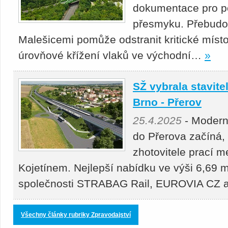
dokumentace pro p
přesmyku. Přebudová
Malešicemi pomůže odstranit kritické místo
úrovňové křížení vlaků ve východní…
»
SŽ vybrala stavitel
Brno - Přerov
25.4.2025
- Moderni
do Přerova začíná,
zhotovitele prací 
Kojetínem. Nejlepší nabídku ve výši 6,69 m
společnosti STRABAG Rail, EUROVIA CZ
Všechny články rubriky Zpravodajství