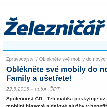
Zpravodajství
/ Oblékněte své mobily do nových
Oblékněte své mobily do no
Family a ušetřete!
22.6.2015 – autor: ČDT
Společnost ČD - Telematika poskytuje u
mobilní hlasové a datové služby v benef