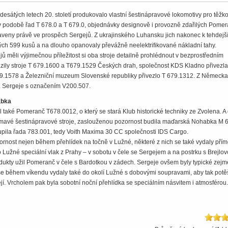
esátých letech 20. století produkovalo vlastní šestinápravové lokomotivy pro těžk
v podobě řad T 678.0 a T 679.0, objednávky designově i provozně zdařilých Pome
aveny právě ve prospěch Sergejů. Z ukrajinského Luhansku jich nakonec k tehdejš
ých 599 kusů a na dlouho opanovaly převážně neelektrifikované nákladní tahy.
jů měli výjimečnou příležitost si oba stroje detailně prohlédnout v bezprostředním
azily stroje T 679.1600 a T679.1529 Českých drah, společnost KDS Kladno přivezla
9.1578 a Železniční muzeum Slovenské republiky přivezlo T 679.1312. Z Německa
al Sergeje s označením V200.507.
abka
 také Pomeranč T678.0012, o který se stará Klub historické techniky ze Zvolena. A
ajímavé šestinápravové stroje, zaslouženou pozornost budila maďarská Nohabka M 
oupila řada 783.001, tedy Voith Maxima 30 CC společnosti IDS Cargo.
ornost nejen během přehlídek na točně v Lužné, některé z nich se také vydaly pří
do Lužné speciální vlak z Prahy – v sobotu v čele se Sergejem a na postrku s Brejlo
adukty užil Pomeranč v čele s Bardotkou v zádech. Sergeje ovšem byly typické zej
 se během víkendu vydaly také do okolí Lužné s dobovými soupravami, aby tak potěš
ejí. Vrcholem pak byla sobotní noční přehlídka se speciálním násvitem i atmosférou