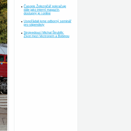
Časopis Železničář pokračuje
dále jako interní magazín,
dostupný je i online
Uspořádali jsme odborný seminář
pro stipendisty
Strojvedoucí Michal Štrublík:
Život mezi Vectronem a Bobinou