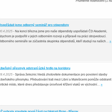
Průměrné hodnocení (1 hl
Uspořádali jsme odborný seminář pro stipendisty
30.4.2025
- Na konci března jsme pro naše stipendisty uspořádali ČD Akademii,
abychom je podpořili v jejich odborném rozvoji a přípravě na práci strojvedoucí.
Odborného semináře se zúčastnila skupinka stipendistů, kteří studují na našich…
»
Libeňský přesmyk odstraní úzké hrdlo na koridoru
28.4.2025
- Správa železnic hledá zhotovitele dokumentace pro povolení stavby
Libeňského přesmyku. Přebudování trati mezi Libní a Malešicemi pomůže odstranit
kritické místo, které dnes představuje úrovňové křížení vlaků ve východní…
»
SŽ vybrala stavitele první části rychlotrati Brno - Přerov