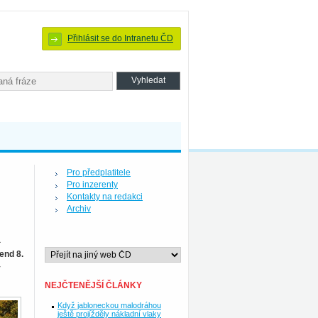
Přihlásit se do Intranetu ČD
Pro předplatitele
Pro inzerenty
Kontakty na redakci
Archiv
a
end 8.
y
NEJČTENĚJŠÍ ČLÁNKY
Když jabloneckou malodráhou
ještě projížděly nákladní vlaky