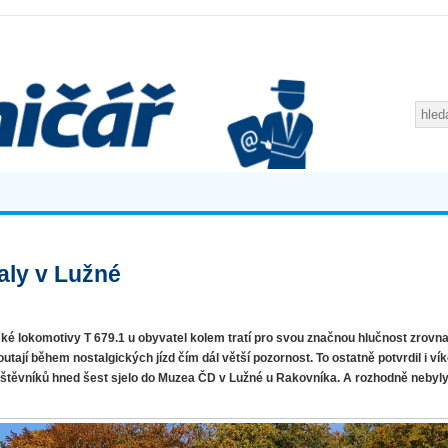
aly v Lužné
é lokomotivy T 679.1 u obyvatel kolem tratí pro svou značnou hlučnost zrovn
utají během nostalgických jízd čím dál větší pozornost. To ostatně potvrdil i vík
návštěvníků hned šest sjelo do Muzea ČD v Lužné u Rakovníka. A rozhodně nebyl