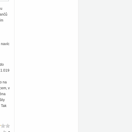
ou
rančů
ím
 navíc
 do
61.019
mo na
vcem, v
ména
ily
. Tak