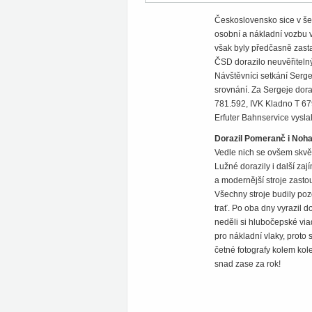
Československo sice v šed
osobní a nákladní vozbu 
však byly předčasně zast
ČSD dorazilo neuvěřiteln
Návštěvníci setkání Serge
srovnání. Za Sergeje dor
781.592, IVK Kladno T 67
Erfuter Bahnservice vysl
Dorazil Pomeranč i Noh
Vedle nich se ovšem skvěl
Lužné dorazily i další z
a modernější stroje zast
Všechny stroje budily poz
trať. Po oba dny vyrazil 
neděli si hlubočepské vi
pro nákladní vlaky, proto
četné fotografy kolem kol
snad zase za rok!