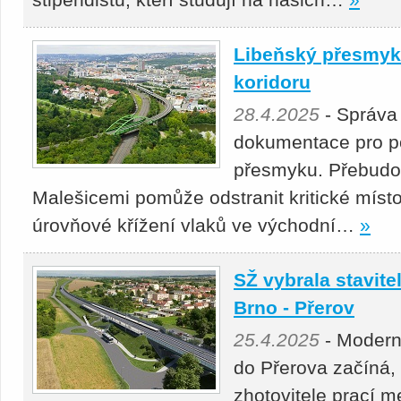
Libeňský přesmyk 
koridoru
28.4.2025
- Správa
dokumentace pro p
přesmyku. Přebudová
Malešicemi pomůže odstranit kritické místo
úrovňové křížení vlaků ve východní…
»
SŽ vybrala stavitel
Brno - Přerov
25.4.2025
- Moderni
do Přerova začíná,
zhotovitele prací 