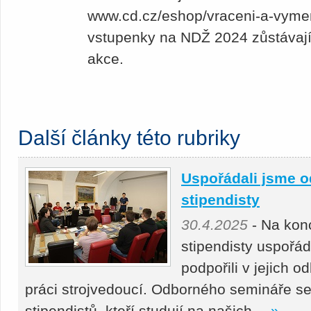
www.cd.cz/eshop/vraceni-a-vyme
vstupenky na NDŽ 2024 zůstávají 
akce.
Další články této rubriky
Uspořádali jsme o
stipendisty
30.4.2025
- Na kon
stipendisty uspořá
podpořili v jejich 
práci strojvedoucí. Odborného semináře se
stipendistů, kteří studují na našich…
»