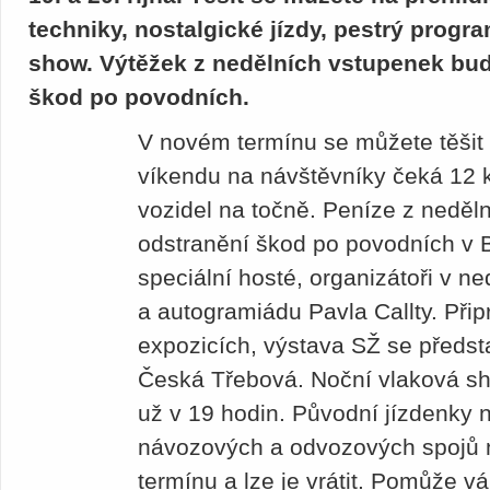
techniky, nostalgické jízdy, pestrý progra
show. Výtěžek z nedělních vstupenek bu
škod po povodních.
V novém termínu se můžete těšit
víkendu na návštěvníky čeká 12
vozidel na točně. Peníze z neděl
odstranění škod po povodních v 
speciální hosté, organizátoři v ne
a autogramiádu Pavla Callty. Při
expozicích, výstava SŽ se předst
Česká Třebová. Noční vlaková sh
už v 19 hodin. Původní jízdenky n
návozových a odvozových spojů 
termínu a lze je vrátit. Pomůže 