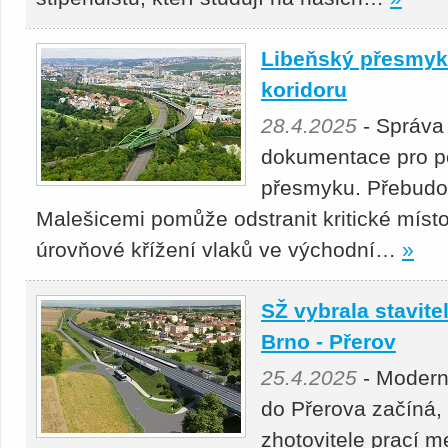
Libeňský přesmyk 
koridoru
28.4.2025
- Správa
dokumentace pro p
přesmyku. Přebudová
Malešicemi pomůže odstranit kritické místo
úrovňové křížení vlaků ve východní…
»
SŽ vybrala stavitel
Brno - Přerov
25.4.2025
- Moderni
do Přerova začíná,
zhotovitele prací 