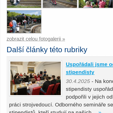
zobrazit celou fotogalerii »
Další články této rubriky
Uspořádali jsme o
stipendisty
30.4.2025
- Na kon
stipendisty uspořá
podpořili v jejich 
práci strojvedoucí. Odborného semináře se
stipendistů, kteří studují na našich…
»