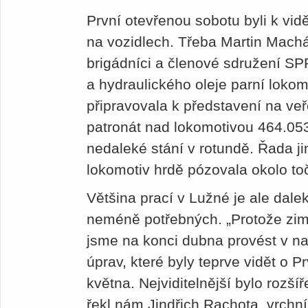
První otevřenou sobotu byli k vid
na vozidlech. Třeba Martin Mach
brigádníci a členové sdružení SPP
a hydraulického oleje parní lokom
připravovala k představení na veře
patronát nad lokomotivou 464.053,
nedaleké stání v rotundě. Řada j
lokomotiv hrdě pózovala okolo to
Většina prací v Lužné je ale dalek
neméně potřebných. „Protože zima
jsme na konci dubna provést v 
úprav, které byly teprve vidět o 
května. Nejviditelnější bylo rozší
řekl nám Jindřich Rachota, vrchn