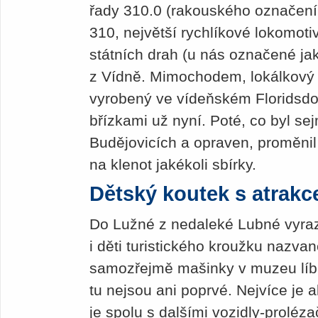
řady 310.0 (rakouského označení 
310, největší rychlíkové lokomot
státních drah (u nás označené jak
z Vídně. Mimochodem, lokálkový
vyrobený ve vídeňském Floridsdo
břízkami už nyní. Poté, co byl s
Budějovicích a opraven, proměni
na klenot jakékoli sbírky.
Dětský koutek s atrakc
Do Lužné z nedaleké Lubné vyraz
i děti turistického kroužku nazv
samozřejmě mašinky v muzeu líbil
tu nejsou ani poprvé. Nejvíce je 
je spolu s dalšími vozidly-prolé