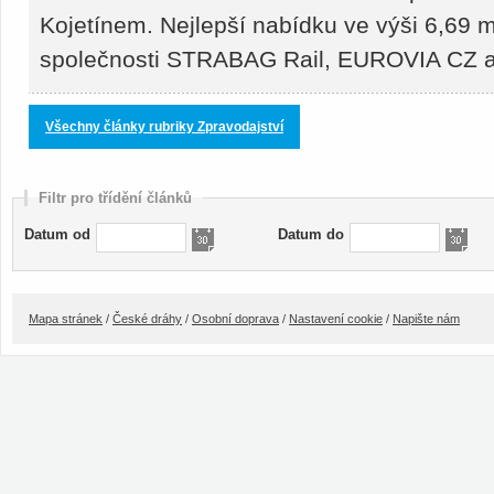
Kojetínem. Nejlepší nabídku ve výši 6,69 m
společnosti STRABAG Rail, EUROVIA CZ
Všechny články rubriky Zpravodajství
Filtr pro třídění článků
Datum od
Datum do
Mapa stránek
/
České dráhy
/
Osobní doprava
/
Nastavení cookie
/
Napište nám