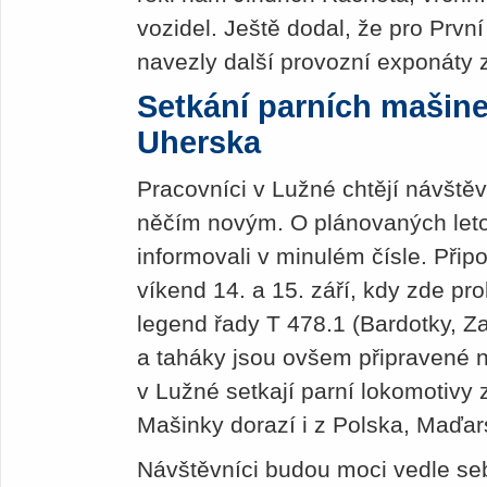
vozidel. Ještě dodal, že pro Prvn
navezly další provozní exponáty 
Setkání parních mašin
Uherska
Pracovníci v Lužné chtějí návště
něčím novým. O plánovaných leto
informovali v minulém čísle. Př
víkend 14. a 15. září, kdy zde pr
legend řady T 478.1 (Bardotky, Z
a taháky jsou ovšem připravené n
v Lužné setkají parní lokomotiv
Mašinky dorazí i z Polska, Maďa
Návštěvníci budou moci vedle se