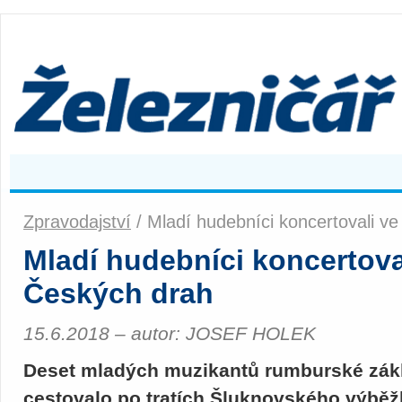
Zpravodajství
/ Mladí hudebníci koncertovali ve
Mladí hudebníci koncertova
Českých drah
15.6.2018 – autor: JOSEF HOLEK
Deset mladých muzikantů rumburské zák
cestovalo po tratích Šluknovského výběž