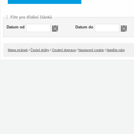
Filtr pro třídění článků
Datum od
Datum do
Mapa stránek
/
České dráhy
/
Osobní doprava
/
Nastavení cookie
/
Napište nám