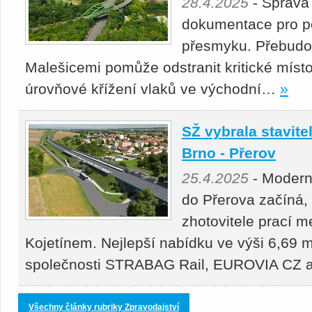
28.4.2025
- Správa
dokumentace pro p
přesmyku. Přebudová
Malešicemi pomůže odstranit kritické místo
úrovňové křížení vlaků ve východní…
»
SŽ vybrala stavitel
Brno - Přerov
25.4.2025
- Moderni
do Přerova začíná,
zhotovitele prací 
Kojetínem. Nejlepší nabídku ve výši 6,69 m
společnosti STRABAG Rail, EUROVIA CZ
Všechny články rubriky Zpravodajství