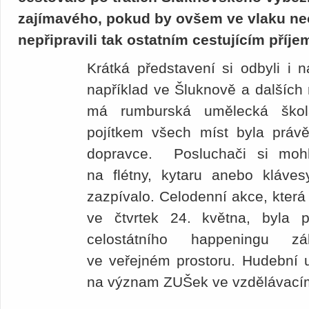
zajímavého, pokud by ovšem ve vlaku neo
nepřipravili tak ostatním cestujícím příje
Krátká představení si odbyli i
například ve Šluknově a dalších
má rumburská umělecká škola
pojítkem všech míst byla právě
dopravce. Posluchači si mohl
na flétny, kytaru anebo kláves
zazpívalo. Celodenní akce, která
ve čtvrtek 24. května, byla 
celostátního happeningu z
ve veřejném prostoru. Hudební ud
na význam ZUŠek ve vzdělávací