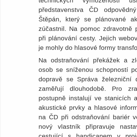
technických vymožeností us
představenstva ČD odpovědn
Štěpán, který se plánované a
zúčastnil. Na pomoc zdravotně 
při plánování cesty. Jejich webo
je mohly do hlasové formy transfo
Na odstraňování překážek a z
osob se sníženou schopností po
dopravě se Správa železniční 
zaměřují dlouhodobě. Pro zr
postupně instalují ve stanicích 
akustické prvky a hlasové info
na ČD při odstraňování bariér 
nový vlastník připravuje nasta
cestující s handicapem v pro