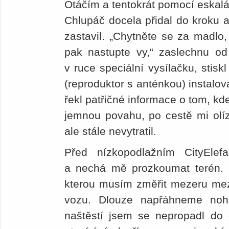
Otáčím a tentokrát pomocí eskalá
Chlupáč docela přidal do kroku 
zastavil. „Chytněte se za madlo,
pak nastupte vy,“ zaslechnu 
v ruce speciální vysílačku, stisk
(reproduktor s anténkou) instalo
řekl patřičné informace o tom, kd
jemnou povahu, po cestě mi olíz
ale stále nevytratil.
Před nízkopodlažním CityEle
a nechá mě prozkoumat terén.
kterou musím změřit mezeru mez
vozu. Dlouze napřáhneme no
naštěstí jsem se nepropadl do