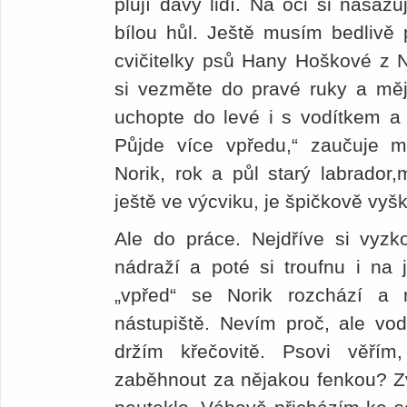
plují davy lidí. Na oči si nasaz
bílou hůl. Ještě musím bedlivě 
cvičitelky psů Hany Hoškové z N
si vezměte do pravé ruky a mějt
uchopte do levé i s vodítkem a n
Půjde více vpředu,“ zaučuje mě
Norik, rok a půl starý labrador
ještě ve výcviku, je špičkově vy
Ale do práce. Nejdříve si vyz
nádraží a poté si troufnu i na 
„vpřed“ se Norik rozchází a
nástupiště. Nevím proč, ale vod
držím křečovitě. Psovi věří
zaběhnout za nějakou fenkou? Zv