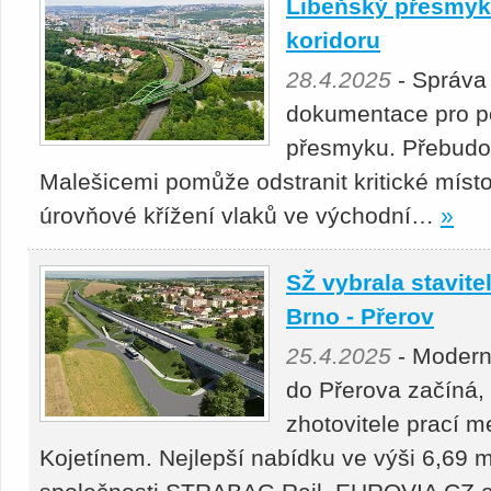
Libeňský přesmyk 
koridoru
28.4.2025
- Správa
dokumentace pro p
přesmyku. Přebudová
Malešicemi pomůže odstranit kritické místo
úrovňové křížení vlaků ve východní…
»
SŽ vybrala stavitel
Brno - Přerov
25.4.2025
- Moderni
do Přerova začíná,
zhotovitele prací 
Kojetínem. Nejlepší nabídku ve výši 6,69 m