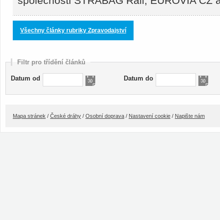
společnosti STRABAG Rail, EUROVIA CZ
Všechny články rubriky Zpravodajství
Filtr pro třídění článků
Datum od
Datum do
Mapa stránek
/
České dráhy
/
Osobní doprava
/
Nastavení cookie
/
Napište nám