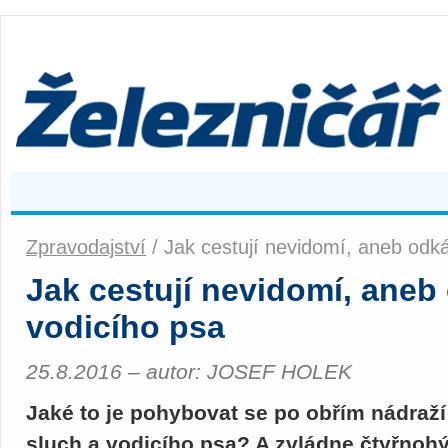
Zpravodajství
/ Jak cestují nevidomí, aneb odk
Jak cestují nevidomí, aneb
vodicího psa
25.8.2016 – autor: JOSEF HOLEK
Jaké to je pohybovat se po obřím nádraží 
sluch a vodicího psa? A zvládne čtyřnohý 