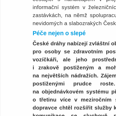
informační systém v železničníc
zastávkách, na němž spolupracu
nevidomých a slabozrakých Česk
Péče nejen o slepé
České dráhy nabízejí zvláštní 
pro osoby se zdravotním post
vozíčkáři, ale jeho prostř
i zrakově postiženým a moho
na největších nádražích. Záje
postiženými prudce roste
na objednávkovém systému pře
o třetinu více v meziročním 
dopravce chtěl rozšířit služby
komunikace se sluchově po