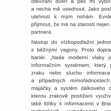
otevírání dveří a pes mi vybír
a nechá mě usednout. Jako posl
ulehnutí k mým nohám. Evid
přijmout, že má na starosti nejen
partnera.
Nástup do nízkopodlažní jednot
s běžnými vagony. Proto dopra
bariér. „Naše moderní vlaky 
informačním systémem, který 
zraku nebo sluchu informace
a případných mimořádnostech
majáčky a systém dálkového ote
kterou zrakově postižení využí
také štítky s informacemi v Bra