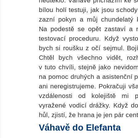
neuteklo. Váhavě přicházím ke sc
bílou holí testuji, jak jsou schod
zazní pokyn a můj chundelatý 
Na podestě se opět zastaví a
testovací proceduru. Když vysto
bych si roušku z očí sejmul. Bo
Chtěl bych všechno vidět, ro
v tuto chvíli, stejně jako nevid
na pomoc druhých a asistenční p
ani neregistrujeme. Pokračuji v
vzdálenosti od kolejiště mi
vyražené vodicí drážky. Když do
hůl, zjistí, že hrana je jen pár ce
Váhavě do Elefanta