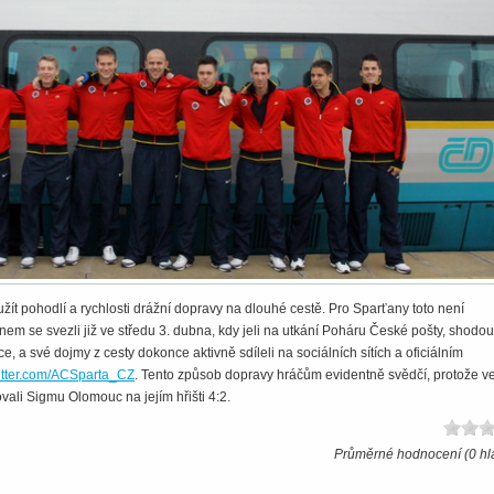
užít pohodlí a rychlosti drážní dopravy na dlouhé cestě. Pro Sparťany toto není
nem se svezli již ve středu 3. dubna, kdy jeli na utkání Poháru České pošty, shodou
, a své dojmy z cesty dokonce aktivně sdíleli na sociálních sítích a oficiálním
twitter.com/ACSparta_CZ
. Tento způsob dopravy hráčům evidentně svědčí, protože v
vali Sigmu Olomouc na jejím hřišti 4:2.
Průměrné hodnocení (0 hl