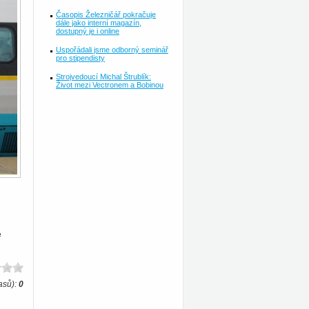
Časopis Železničář pokračuje
dále jako interní magazín,
dostupný je i online
Uspořádali jsme odborný seminář
pro stipendisty
Strojvedoucí Michal Štrublík:
Život mezi Vectronem a Bobinou
e
asů):
0