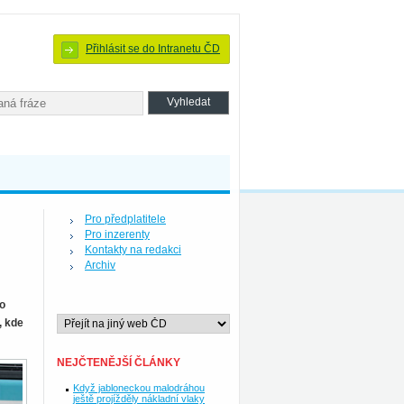
Přihlásit se do Intranetu ČD
Pro předplatitele
Pro inzerenty
Kontakty na redakci
Archiv
ro
, kde
NEJČTENĚJŠÍ ČLÁNKY
Když jabloneckou malodráhou
ještě projížděly nákladní vlaky