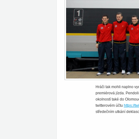
Hráči tak mohli naplno vy
premiérová jízda. Pendoli
okolností také do Olomouce
twitterovém účtu
https://
středečním utkání deklaso