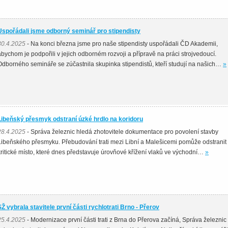
Uspořádali jsme odborný seminář pro stipendisty
30.4.2025
- Na konci března jsme pro naše stipendisty uspořádali ČD Akademii,
abychom je podpořili v jejich odborném rozvoji a přípravě na práci strojvedoucí.
Odborného semináře se zúčastnila skupinka stipendistů, kteří studují na našich…
»
Libeňský přesmyk odstraní úzké hrdlo na koridoru
28.4.2025
- Správa železnic hledá zhotovitele dokumentace pro povolení stavby
Libeňského přesmyku. Přebudování trati mezi Libní a Malešicemi pomůže odstranit
kritické místo, které dnes představuje úrovňové křížení vlaků ve východní…
»
SŽ vybrala stavitele první části rychlotrati Brno - Přerov
25.4.2025
- Modernizace první části trati z Brna do Přerova začíná, Správa železnic