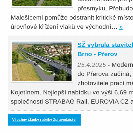
přesmyku. Přebudová
Malešicemi pomůže odstranit kritické místo
úrovňové křížení vlaků ve východní…
»
SŽ vybrala stavitel
Brno - Přerov
25.4.2025
- Moderni
do Přerova začíná,
zhotovitele prací 
Kojetínem. Nejlepší nabídku ve výši 6,69 m
společnosti STRABAG Rail, EUROVIA CZ
Všechny články rubriky Zpravodajství