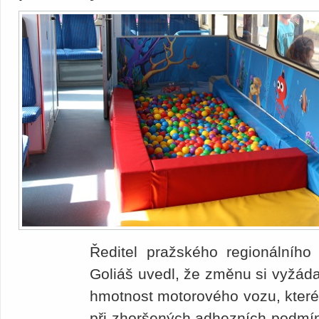
Ředitel pražského regionálníh
Goliáš uvedl, že změnu si vyžád
hmotnost motorového vozu, kter
při zhoršených adhezních podmí