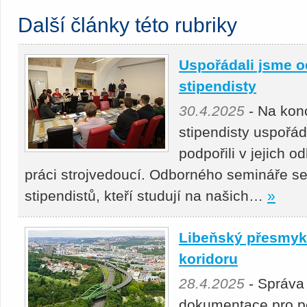
Další články této rubriky
Uspořádali jsme o
stipendisty
30.4.2025
- Na kon
stipendisty uspořá
podpořili v jejich 
práci strojvedoucí. Odborného semináře se
stipendistů, kteří studují na našich…
»
Libeňský přesmyk 
koridoru
28.4.2025
- Správa
dokumentace pro p