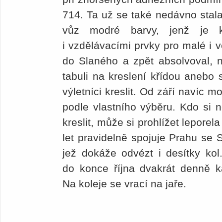
714. Ta už se také nedávno stala
vůz modré barvy, jenž je k
i vzdělávacími prvky pro malé i vě
do Slaného a zpět absolvoval, n
tabuli na kreslení křídou anebo
výletníci kreslit. Od září navíc
podle vlastního výběru. Kdo si n
kreslit, může si prohlížet leporel
let pravidelně spojuje Prahu se 
jež dokáže odvézt i desítky kol
do konce října dvakrát denně ka
Na koleje se vrací na jaře.