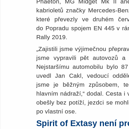
Phaeton, MG Midget Mk II ane
kabrioletů značky Mercedes-Benz
které převezly ve druhém če
do Popradu spojem EN 445 v rám
Rally 2019.
„Zajistili jsme výjimečnou přepr
jsme vypravili pět autovozů a 
Nejstaršímu automobilu bylo 87 
uvedl Jan Cakl, vedoucí odděl
jsme je běžným způsobem, t
hlavním nádraží,“ dodal. Cesta i
obešly bez potíží, jezdci se mohl
po vlastní ose.
Spirit of Extasy není p