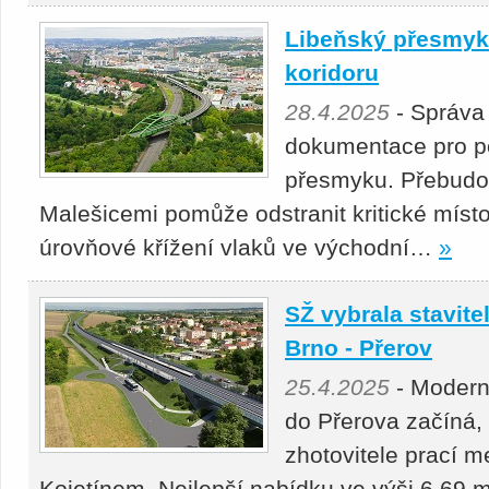
Libeňský přesmyk 
koridoru
28.4.2025
- Správa
dokumentace pro p
přesmyku. Přebudová
Malešicemi pomůže odstranit kritické místo
úrovňové křížení vlaků ve východní…
»
SŽ vybrala stavitel
Brno - Přerov
25.4.2025
- Moderni
do Přerova začíná,
zhotovitele prací 
Kojetínem. Nejlepší nabídku ve výši 6,69 m