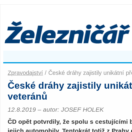
Zpravodajství
/ České dráhy zajistily unikátní p
České dráhy zajistily uniká
veteránů
12.8.2019 – autor: JOSEF HOLEK
ČD opět potvrdily, že spolu s cestujícími 
jejich automobily. Tentokrát totiž z Prah