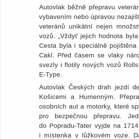
Autovlak běžně přepravu veterán
vybavením nebo úpravou nezajišťu
veteránů unikátní nejen množst
vozů. „Vždyť jejich hodnota byla
Cesta byla i speciálně pojištěna
Cakl. Před časem se vlaky nár
svezly i flotily nových vozů Rol
E-Type.
Autovlak Českých drah jezdí 
Košicemi a Humenným. Přepra
osobních aut a motorky, které sp
pro bezpečnou přepravu. Je
do Popradu-Tater vyjde na 1714
i místenka v lůžkovém voze. Da