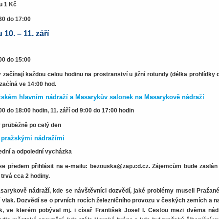
u 1 Kč
30 do 17:00
10. – 11. září
00 do 15:00
začínají každou celou hodinu na prostranství u jižní rotundy (délka prohlídky 
 začíná ve 14:00 hod.
žském hlavním nádraží a Masarykův salonek na Masarykově nádraží
:00 do 18:00 hodin, 11. září od 9:00 do 17:00 hodin
 průběžně po celý den
pražskými nádražími
olední a odpolední vycházka
 se předem přihlásit na e-mailu: bezouska@zap.cd.cz. Zájemcům bude zaslán
trvá cca 2 hodiny.
arykově nádraží, kde se návštěvníci dozvědí, jaké problémy museli Pražané 
í vlak. Dozvědí se o prvních rocích železničního provozu v českých zemích a na
, ve kterém pobýval mj. i císař František Josef I. Cestou mezi dvěma nád