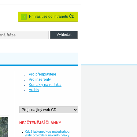
Přihlásit se do Intranetu ČD
Pro předplatitele
Pro inzerenty
Kontakty na redakci
Archiv
NEJČTENĚJŠÍ ČLÁNKY
Když jabloneckou malodráhou
ještě projížděly nákladní vlaky