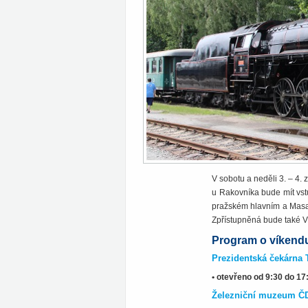
V sobotu a neděli 3. – 4.
u Rakovníka bude mít vst
pražském hlavním a Masa
Zpřístupněná bude také V
Program o víkendu 
Prezidentská čekárna 
• otevřeno od 9:30 do 17
Železniční muzeum ČD