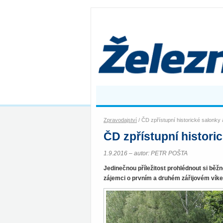
Zpravodajství
/ ČD zpřístupní historické salonky
ČD zpřístupní histori
1.9.2016 – autor: PETR POŠTA
Jedinečnou příležitost prohlédnout si běž
zájemci o prvním a druhém zářijovém vík