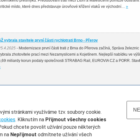
Libeňského přesmyku. Přebudování trati mezi Libní a Malešicemi pomůže odstranit
kritické místo, které dnes představuje úrovňové křížení vlaků ve východní…
»
SŽ vybrala stavitele první části rychlotrati Brno - Přerov
25.4.2025
- Modernizace první části trati z Brna do Přerova začíná, Správa železnic
vybrala zhotovitele prací mezi Nezamyslicemi a Kojetínem. Nejlepší nabídku ve výši
6,69 miliardy korun podaly společnosti STRABAG Rail, EUROVIA CZ a PORR. Sta
»
NE
ovými stránkami využíváme tzv. soubory cookie.
cookies
. Kliknutím na
Přijmout všechny cookies
Pokud chcete povolit užívání pouze některých
atum do
Železničář číslo
Rubrika
ím na
Nepřijmout
odmítnete užívání všech