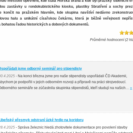
dlo městské opevnění, kde stála Horská brána a kde byl pražský šibeniční vr
ou zastávky u rondokubistického kiosku, plastiky Sbratření a sochy prez
e končit na pražském hlavním, kde skupina navštíví nedávno zrekonstru
ovou halu a unikátní císařskou čekárnu, která je běžně veřejnosti nepřís
 bohatou řadou historických a dobových dokumentů.
Průměrné hodnocení (2 hl
Uspořádali jsme odborný seminář pro stipendisty
30.4.2025
- Na konci března jsme pro naše stipendisty uspořádali ČD Akademii,
abychom je podpořili v jejich odborném rozvoji a přípravě na práci strojvedoucí.
Odborného semináře se zúčastnila skupinka stipendistů, kteří studují na našich…
»
Libeňský přesmyk odstraní úzké hrdlo na koridoru
28.4.2025
- Správa železnic hledá zhotovitele dokumentace pro povolení stavby