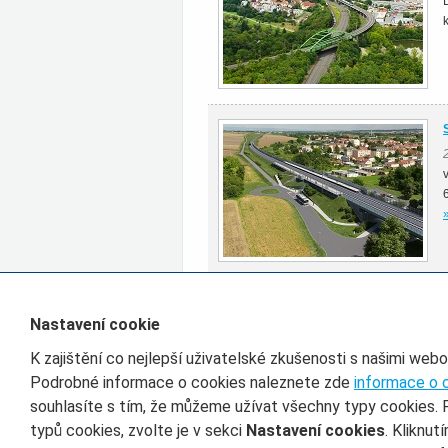
Všechny články rubriky Zpravodajství
Nastavení cookie
K zajištění co nejlepší uživatelské zkušenosti s našimi web
Filtr pro třídění článků
Podrobné informace o cookies naleznete zde
informace o 
souhlasíte s tím, že můžeme užívat všechny typy cookies. 
Datum od
D
typů cookies, zvolte je v sekci
Nastavení cookies
. Kliknut