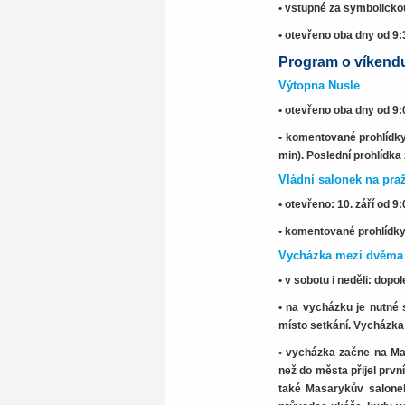
• vstupné za symbolicko
• otevřeno oba dny od 9:
Program o víkendu 
Výtopna Nusle
• otevřeno oba dny od 9:
• komentované prohlídky 
min). Poslední prohlídka
Vládní salonek na pra
• otevřeno: 10. září od 9
• komentované prohlídky
Vycházka mezi dvěma 
• v sobotu i neděli: dop
• na vycházku je nutné
místo setkání. Vycházka 
• vycházka začne na Mas
než do města přijel prvn
také Masarykův salonek