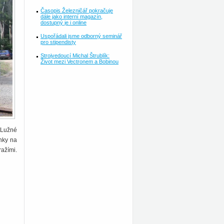
Časopis Železničář pokračuje
dále jako interní magazín,
dostupný je i online
Uspořádali jsme odborný seminář
pro stipendisty
Strojvedoucí Michal Štrublík:
Život mezi Vectronem a Bobinou
v Lužné
nky na
ažími.