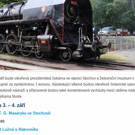
 září bude otevřená prezidentská čekárna ve stanici Stochov a železniční muzeum 
upné za symbolickou 1 korunu. Následující víkend budou otevřené historické salo
rykově nádraží a připravené budou také komentované vycházky mezi oběma nádr
ýtopna Nusle.
3. – 4. září
T. G. Masaryka ve Stochově
:00
 Lužná u Rakovníka