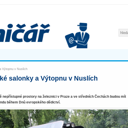
 a Výtopnu v Nuslích
cké salonky a Výtopnu v Nuslích
ně nepřístupné prostory na železnici v Praze a ve středních Čechách budou mít
endu během Dnů evropského dědictví.