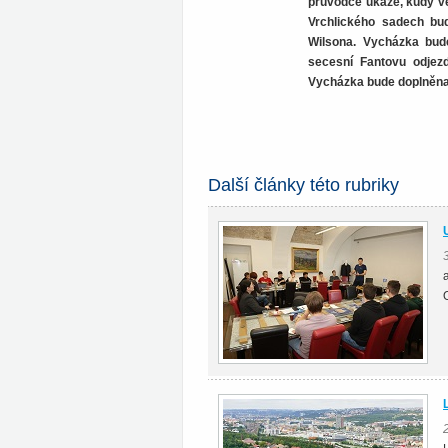
průvodce ukáže, kudy ve
Vrchlického sadech bud
Wilsona. Vycházka bud
secesní Fantovu odjezd
Vycházka bude doplněna
Další články této rubriky