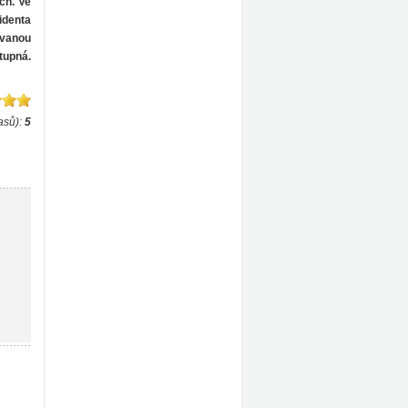
ch. Ve
identa
ovanou
tupná.
asů):
5