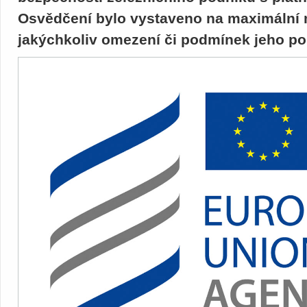
Osvědčení bylo vystaveno na maximální 
jakýchkoliv omezení či podmínek jeho pou