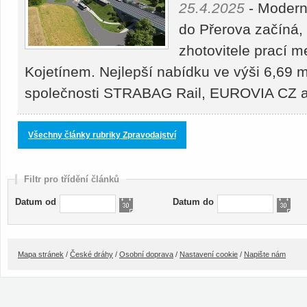
25.4.2025
- Moderni
do Přerova začíná,
zhotovitele prací 
Kojetínem. Nejlepší nabídku ve výši 6,69 m
společnosti STRABAG Rail, EUROVIA CZ
Všechny články rubriky Zpravodajství
Filtr pro třídění článků
Datum od
Datum do
Mapa stránek
/
České dráhy
/
Osobní doprava
/
Nastavení cookie
/
Napište nám