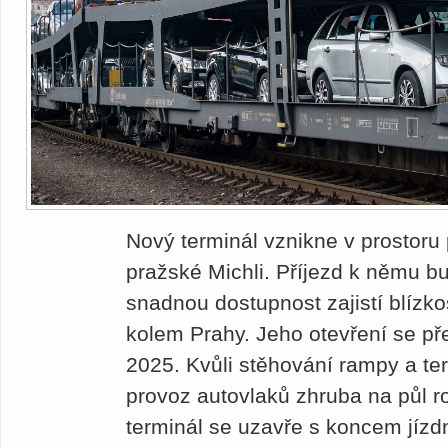
Nový terminál vznikne v prostoru 
pražské Michli. Příjezd k němu b
snadnou dostupnost zajistí blízkos
kolem Prahy. Jeho otevření se př
2025. Kvůli stěhování rampy a te
provoz autovlaků zhruba na půl 
terminál se uzavře s koncem jízd