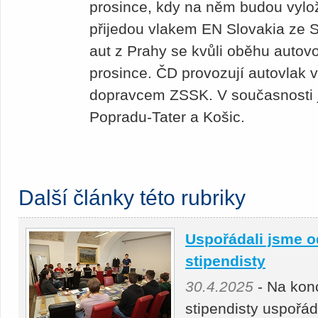
prosince, kdy na něm budou vylož
přijedou vlakem EN Slovakia ze 
aut z Prahy se kvůli oběhu autov
prosince. ČD provozují autovlak 
dopravcem ZSSK. V současnosti j
Popradu-Tater a Košic.
Další články této rubriky
Uspořádali jsme o
stipendisty
30.4.2025
- Na kon
stipendisty uspořá