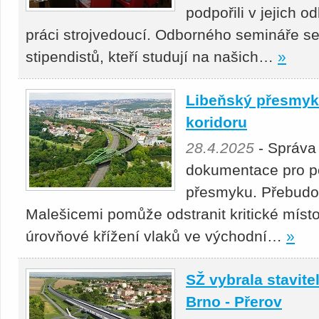
podpořili v jejich 
práci strojvedoucí. Odborného semináře se
stipendistů, kteří studují na našich…
»
Libeňský přesmyk 
koridoru
28.4.2025
- Správa
dokumentace pro p
přesmyku. Přebudová
Malešicemi pomůže odstranit kritické místo
úrovňové křížení vlaků ve východní…
»
SŽ vybrala stavitel
Brno - Přerov