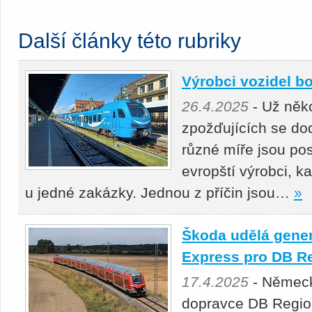
Další články této rubriky
Výrobci vozidel bo
26.4.2025
- Už něko
zpožďujících se do
různé míře jsou pos
evropští výrobci, k
u jedné zakázky. Jednou z příčin jsou…
»
Škoda udělá gener
Express pro DB R
17.4.2025
- Německ
dopravce DB Regio 