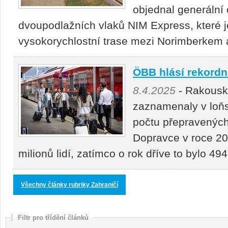
objednal generální 
dvoupodlažních vlaků NIM Express, které j
vysokorychlostní trase mezi Norimberke
ÖBB hlásí rekordní
8.4.2025
- Rakousk
zaznamenaly v loňs
počtu přepravených 
Dopravce v roce 20
milionů lidí, zatímco o rok dříve to bylo 4
Všechny články rubriky Zahraničí
Filtr pro třídění článků