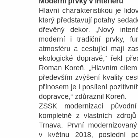
Moderní prvky v interiéru
Hlavní charakteristikou je lid
který představují potahy sedade
dřevěný dekor. „Nový inter
moderní i tradiční prvky, fu
atmosféru a cestující mají z
ekologické dopravě,“ řekl p
Roman Koreň. „Hlavním cílem 
především zvýšení kvality ce
přínosem je i posílení pozitiv
dopravce,“ zdůraznil Koreň.
ZSSK modernizaci původní
kompletně z vlastních zdrojů
Trnava. První modernizovan
v květnu 2018, poslední po