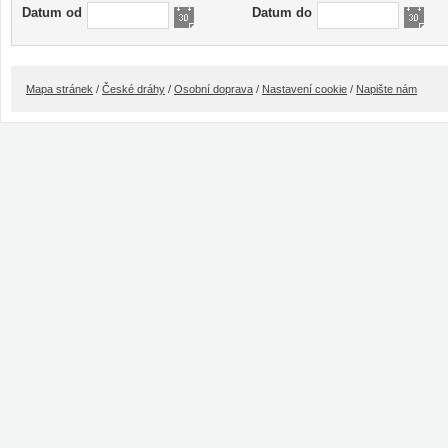
Datum od
Datum do
Mapa stránek
/
České dráhy
/
Osobní doprava
/
Nastavení cookie
/
Napište nám