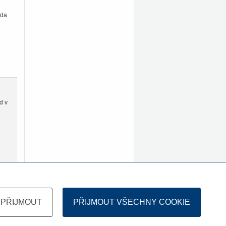
oda
d v
PŘIJMOUT
PŘIJMOUT VŠECHNY COOKIE