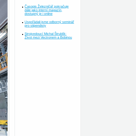
Časopis Železničář pokračuje
dále jako interní magazín,
dostupný je i online
Uspořádali jsme odborný seminář
pro stipendisty
Strojvedoucí Michal Štrublík:
Život mezi Vectronem a Bobinou