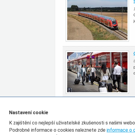
Všechny články rubriky Zahraničí
Nastavení cookie
K zajištění co nejlepší uživatelské zkušenosti s našimi web
Filtr pro třídění článků
Podrobné informace o cookies naleznete zde
informace o 