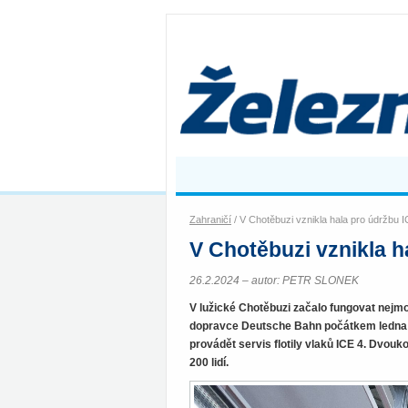
Zahraničí
/ V Chotěbuzi vznikla hala pro údržbu 
V Chotěbuzi vznikla h
26.2.2024 – autor: PETR SLONEK
V lužické Chotěbuzi začalo fungovat nejm
dopravce Deutsche Bahn počátkem ledna of
provádět servis flotily vlaků ICE 4. Dvou
200 lidí.