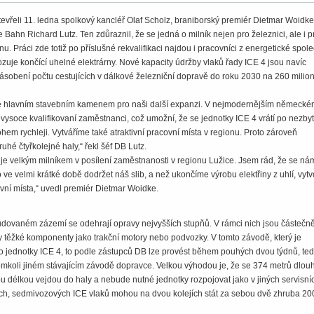
vřeli 11. ledna spolkový kancléř Olaf Scholz, braniborský premiér Dietmar Woidke
 Bahn Richard Lutz. Ten zdůraznil, že se jedná o milník nejen pro železnici, ale i p
nu. Práci zde totiž po příslušné rekvalifikaci najdou i pracovníci z energetické spole
ozuje končící uhelné elektrárny. Nové kapacity údržby vlaků řady ICE 4 jsou navíc
sobení počtu cestujících v dálkové železniční dopravě do roku 2030 na 260 milion
je hlavním stavebním kamenem pro naši další expanzi. V nejmodernějším německ
í vysoce kvalifikovaní zaměstnanci, což umožní, že se jednotky ICE 4 vrátí po nezby
m rychleji. Vytváříme také atraktivní pracovní místa v regionu. Proto zároveň
hé čtyřkolejné haly,“ řekl šéf DB Lutz.
 je velkým milníkem v posílení zaměstnanosti v regionu Lužice. Jsem rád, že se ná
 ve velmi krátké době dodržet náš slib, a než ukončíme výrobu elektřiny z uhlí, vyt
vní místa,“ uvedl premiér Dietmar Woidke.
budovaném zázemí se odehrají opravy nejvyšších stupňů. V rámci nich jsou částečn
ěžké komponenty jako trakční motory nebo podvozky. V tomto závodě, který je
o jednotky ICE 4, to podle zástupců DB lze provést během pouhých dvou týdnů, te
rémkoli jiném stávajícím závodě dopravce. Velkou výhodou je, že se 374 metrů dlou
 délkou vejdou do haly a nebude nutné jednotky rozpojovat jako v jiných servisní
ších, sedmivozových ICE vlaků mohou na dvou kolejích stát za sebou dvě zhruba 20