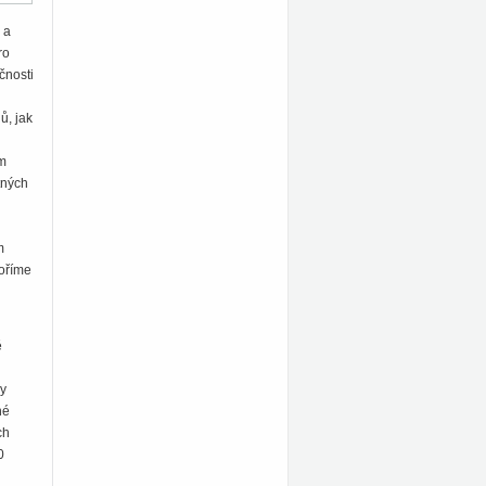
 a
ro
čnosti
ů, jak
ém
tných
m
voříme
ě
dy
hé
ch
0