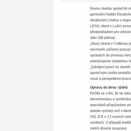
Novou stavbu společně ote
generální ředitel Deutsche
strukturální změny v regio
LEAG, která v Lužici prov
předpokladem pro zdvojná
stát i DB plánují.
„Nový závod v Cottbusu 
servisním zařízení pracuj
opravách do provozu mnohe
pokračujeme výstavbou dru
„Zahájení prací na stavbě
společným úsilím podařilo
nová a perspektivní praco
Opravy do dvou týdnů
Počítá se s tím, že ve vy
demontovány a vyměněny t
speciálně přizpůsoben pr
daleko rychleji než v kte
XXL ICE o 13 vozech celou
centrech. V případě krat
metrů dlouhé soupravy.