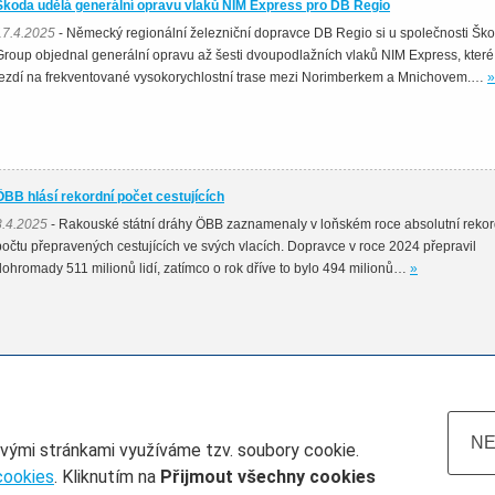
Škoda udělá generální opravu vlaků NIM Express pro DB Regio
17.4.2025
- Německý regionální železniční dopravce DB Regio si u společnosti Šk
Group objednal generální opravu až šesti dvoupodlažních vlaků NIM Express, které
jezdí na frekventované vysokorychlostní trase mezi Norimberkem a Mnichovem.…
»
ÖBB hlásí rekordní počet cestujících
8.4.2025
- Rakouské státní dráhy ÖBB zaznamenaly v loňském roce absolutní rekor
počtu přepravených cestujících ve svých vlacích. Dopravce v roce 2024 přepravil
dohromady 511 milionů lidí, zatímco o rok dříve to bylo 494 milionů…
»
NE
ovými stránkami využíváme tzv. soubory cookie.
cookies
. Kliknutím na
Přijmout všechny cookies