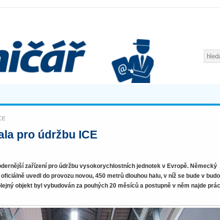
ICE
ala pro údržbu ICE
odernější zařízení pro údržbu vysokorychlostních jednotek v Evropě. Německý
iciálně uvedl do provozu novou, 450 metrů dlouhou halu, v níž se bude v bud
kolejný objekt byl vybudován za pouhých 20 měsíců a postupně v něm najde prác