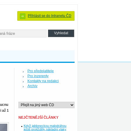
Přihlásit se do Intranetu ČD
Pro předplatitele
Pro inzerenty
Kontakty na redakci
Archiv
oucnu
i až 1
NEJČTENĚJŠÍ ČLÁNKY
Když jabloneckou malodráhou
ještě projížděly nákladní vlaky