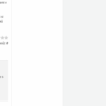
jemi v
 si
aků
asů):
0
e s