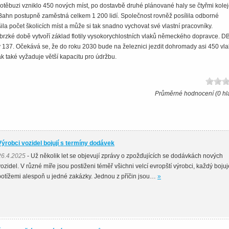
hotěbuzi vzniklo 450 nových míst, po dostavbě druhé plánované haly se čtyřmi kole
ahn postupně zaměstná celkem 1 200 lidí. Společnost rovněž posílila odborné
ila počet školicích míst a může si tak snadno vychovat své vlastní pracovníky.
brzké době vytvoří základ flotily vysokorychlostních vlaků německého dopravce. DB
 137. Očekává se, že do roku 2030 bude na železnici jezdit dohromady asi 450 vl
ak také vyžaduje větší kapacitu pro údržbu.
Průměrné hodnocení (0 hl
Výrobci vozidel bojují s termíny dodávek
26.4.2025
- Už několik let se objevují zprávy o zpožďujících se dodávkách nových
vozidel. V různé míře jsou postiženi téměř všichni velcí evropští výrobci, každý bojuj
potížemi alespoň u jedné zakázky. Jednou z příčin jsou…
»