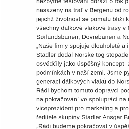
nezbytné testování dorazí o rok p
nasazeny na trať v Bergenu od ro
jejichž životnost se pomalu blíží 
všechny dálkové vlakové trasy v
Sørlandsbanen, Dovrebanen a N
„Naše firmy spojuje dlouholeté a 
Stadler dodal Norske tog stopade
osvědčily jako úspěšný koncept, a
podmínkách v naší zemi. Jsme py
generaci dálkových vlaků do Nor
Rádi bychom tomuto dopravci pod
na pokračování ve spolupráci na t
viceprezident pro marketing a pr
ředitele skupiny Stadler Ansgar 
„Rádi budeme pokračovat v úspěš