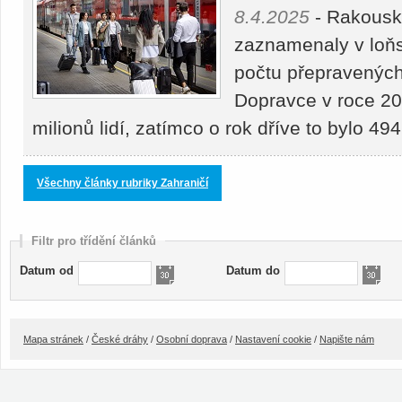
8.4.2025
- Rakousk
zaznamenaly v loňs
počtu přepravených 
Dopravce v roce 20
milionů lidí, zatímco o rok dříve to bylo 4
Všechny články rubriky Zahraničí
Filtr pro třídění článků
Datum od
Datum do
Mapa stránek
/
České dráhy
/
Osobní doprava
/
Nastavení cookie
/
Napište nám