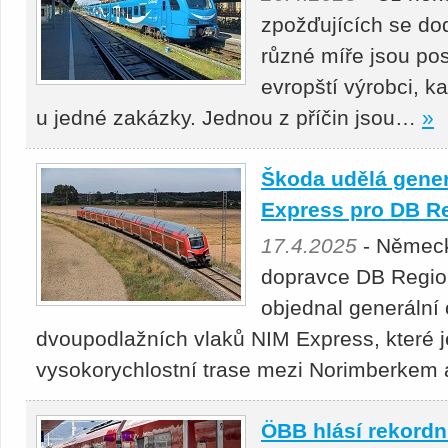
zpožďujících se do
různé míře jsou pos
evropští výrobci, k
u jedné zakázky. Jednou z příčin jsou…
»
Škoda udělá gener
Express pro DB R
17.4.2025
- Německ
dopravce DB Regio 
objednal generální 
dvoupodlažních vlaků NIM Express, které j
vysokorychlostní trase mezi Norimberke
ÖBB hlásí rekordní