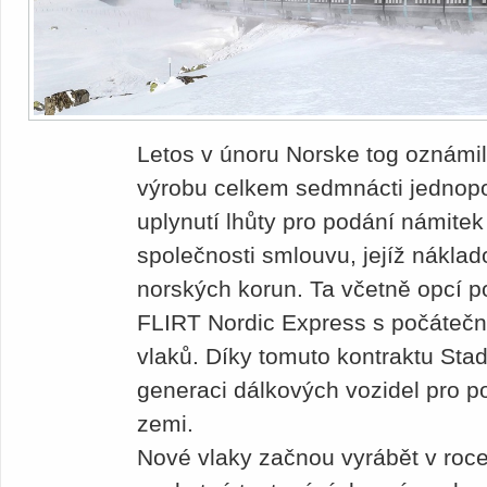
Letos v únoru Norske tog oznámila
výrobu celkem sedmnácti jednopo
uplynutí lhůty pro podání námite
společnosti smlouvu, jejíž náklad
norských korun. Ta včetně opcí 
FLIRT Nordic Express s počáteč
vlaků. Díky tomuto kontraktu Sta
generaci dálkových vozidel pro p
zemi.
Nové vlaky začnou vyrábět v roc