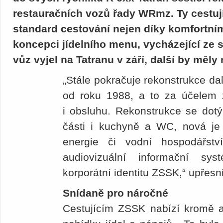
restauračních vozů řady WRmz. Ty cestu
standard cestování nejen díky komfortním
koncepci jídelního menu, vycházející ze 
vůz vyjel na Tatranu v září, další by měly 
„Stále pokračuje rekonstrukce dal
od roku 1988, a to za účelem z
i obsluhu. Rekonstrukce se dotýk
části i kuchyně a WC, nová je i
energie či vodní hospodářst
audiovizuální informační sy
korporátní identitu ZSSK,“ upře
Snídaně pro náročné
Cestujícím ZSSK nabízí kromě atr