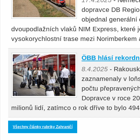
dopravce DB Regio 
objednal generální 
dvoupodlažních vlaků NIM Express, které j
vysokorychlostní trase mezi Norimberke
ÖBB hlásí rekordní
8.4.2025
- Rakousk
zaznamenaly v loňs
počtu přepravených 
Dopravce v roce 20
milionů lidí, zatímco o rok dříve to bylo 4
Všechny články rubriky Zahraničí