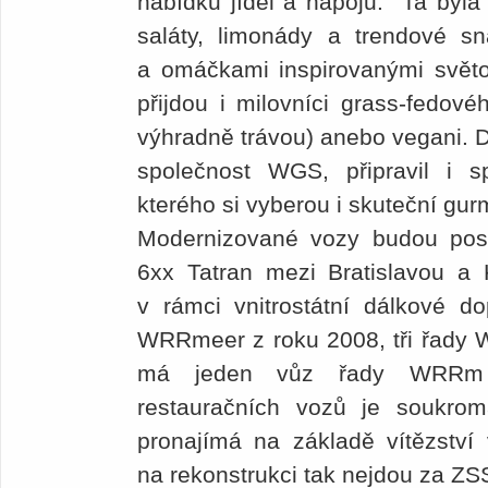
nabídku jídel a nápojů. Ta byl
saláty, limonády a trendové 
a omáčkami inspirovanými světo
přijdou i milovníci grass-fedo
výhradně trávou) anebo vegani. D
společnost WGS, připravil i 
kterého si vyberou i skuteční gu
Modernizované vozy budou pos
6xx Tatran mezi Bratislavou a 
v rámci vnitrostátní dálkové d
WRRmeer z roku 2008, tři řady 
má jeden vůz řady WRRm 
restauračních vozů je soukro
pronajímá na základě vítězství
na rekonstrukci tak nejdou za ZS