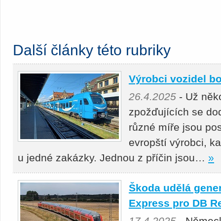
Další články této rubriky
Výrobci vozidel bo
26.4.2025
- Už něko
zpožďujících se do
různé míře jsou pos
evropští výrobci, k
u jedné zakázky. Jednou z příčin jsou…
»
Škoda udělá gener
Express pro DB R
17.4.2025
- Německ