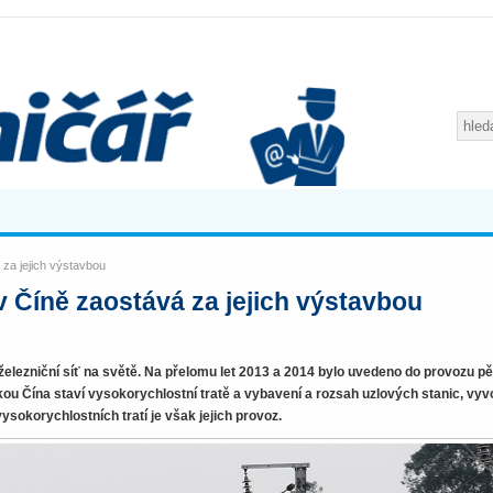
 za jejich výstavbou
 v Číně zaostává za jejich výstavbou
 železniční síť na světě. Na přelomu let 2013 a 2014 bylo uvedeno do provozu pě
ou Čína staví vysokorychlostní tratě a vybavení a rozsah uzlových stanic, vyv
ysokorychlostních tratí je však jejich provoz.