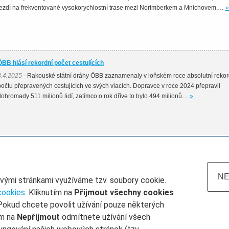
jezdí na frekventované vysokorychlostní trase mezi Norimberkem a Mnichovem.…
»
ÖBB hlásí rekordní počet cestujících
8.4.2025
- Rakouské státní dráhy ÖBB zaznamenaly v loňském roce absolutní rekor
počtu přepravených cestujících ve svých vlacích. Dopravce v roce 2024 přepravil
dohromady 511 milionů lidí, zatímco o rok dříve to bylo 494 milionů…
»
NE
ovými stránkami využíváme tzv. soubory cookie.
cookies
. Kliknutím na
Přijmout všechny cookies
Pokud chcete povolit užívání pouze některých
atum do
Železničář číslo
Rubrika
ím na
Nepřijmout
odmítnete užívání všech