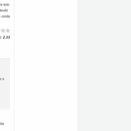
e toto
devět
ě cesta
):
2.33
e s
oda