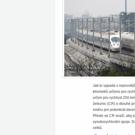
Jak to vypadá s nejnovějš
kilometrů určeno pro rychl
určen pro rychlost 250 km
železnic (CR) o dlouhé pr
směru jen jedenkrát denně
Přesto se CR snaží, aby j
vysokorychlostní spoje. D
celků.