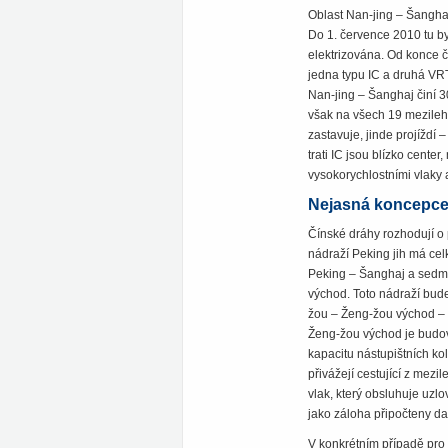
Oblast Nan-jing – Šanghaj 
Do 1. července 2010 tu by
elektrizována. Od konce č
jedna typu IC a druhá VR
Nan-jing – Šanghaj činí 3
však na všech 19 mezilehl
zastavuje, jinde projíždí
trati IC jsou blízko cente
vysokorychlostními vlaky a
Nejasná koncepce 
Čínské dráhy rozhodují o
nádraží Peking jih má cel
Peking – Šanghaj a sedm v
východ. Toto nádraží bude
žou – Ženg-žou východ –
Ženg-žou východ je budová
kapacitu nástupištních kole
přivážejí cestující z mez
vlak, který obsluhuje uzlo
jako záloha připočteny dal
V konkrétním případě pro 