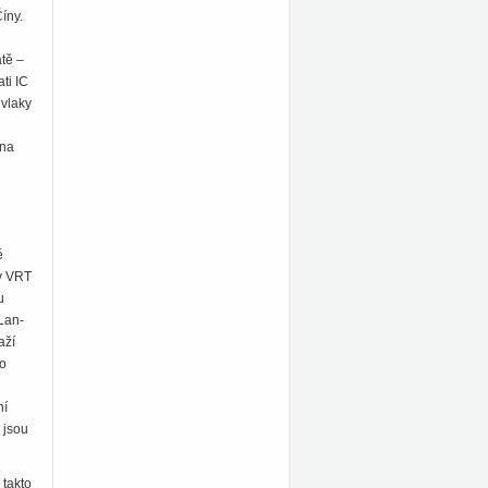
íny.
atě –
ti IC
 vlaky
 na
é
ky VRT
u
 Lan-
aží
ro
ní
 jsou
 takto