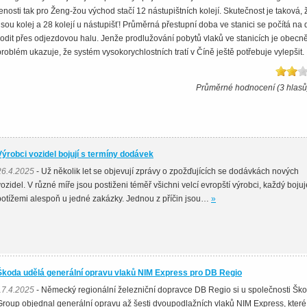
nosti tak pro Ženg-žou východ stačí 12 nástupištních kolejí. Skutečnost je taková, ž
sou kolej a 28 kolejí u nástupišť! Průměrná přestupní doba ve stanici se počítá na 
hodit přes odjezdovou halu. Jenže prodlužování pobytů vlaků ve stanicích je obecn
roblém ukazuje, že systém vysokorychlostních tratí v Číně ještě potřebuje vylepšit.
Průměrné hodnocení (3 hlasů
Výrobci vozidel bojují s termíny dodávek
26.4.2025
- Už několik let se objevují zprávy o zpožďujících se dodávkách nových
vozidel. V různé míře jsou postiženi téměř všichni velcí evropští výrobci, každý bojuj
potížemi alespoň u jedné zakázky. Jednou z příčin jsou…
»
Škoda udělá generální opravu vlaků NIM Express pro DB Regio
17.4.2025
- Německý regionální železniční dopravce DB Regio si u společnosti Šk
Group objednal generální opravu až šesti dvoupodlažních vlaků NIM Express, které