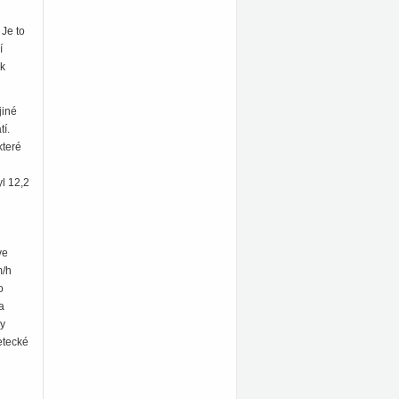
 Je to
í
ak
jiné
tí.
které
l 12,2
ve
m/h
o
a
ny
etecké