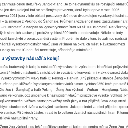
zahrnuje celou deltu řeky Jang-c'-ťiang. Je to nejdynamičtěji se rozvíjející oblast Č
la jen dvoukolejná trať se smíšeným provozem, která byla teprve v roce 2006
ervna 2011 jsou v této oblasti postaveny dvě nové dvoukolejné vysokorychlostní tr
T – ta směřuje z Pekingu do Šanghaje. Průměrná vzdálenost mezi zastávkami na tra
0–60 kilometrů a naopak na vysokorychlostní trati 60 až 100 kilometrů. Ne všechny
ých stanicích zastavují, protože rychlost 300 km/h to nedovoluje. Někde se tedy
 – opět tam chybí propracovanější systém. Problém je dále v tom, že zatímco nádraží
r, nádraží vysokorychlostních vlaků jsou většinou na okrajích měst. Návaznost mezi
 vlaky na trati IC bohužel neexistuje, případně je minimální.
u výstavby nádraží a kolejí
 počtu budovaných kolejí u nástupišť svým vlastním způsobem. Například průjezdn
kem 24 kolejí u nástupišť, z nichž pět je využíváno konvenčními vlaky, dvanáct vla
ysokorychlostními vlaky tratě IC Peking – Tian-jin. Jiný příklad je stanice Ženg-žo
 určeno pro křižování vysokorychlostních vlaků s max. rychlostí 350 km/h pro tratě
 Xu-žou (– Šanghaj) a tratě Peking – Ženg-žou východ – Wuhan – Hongkong. Nádr
no velkoryse, což umožňuje k nástupištím vlakům přijíždět ve vysoké rychlosti. P
jí konstruktér uvažoval takto: pro každý směr jízdy a trať přijíždějí dva vlaky, které
ilehlých stanic mezi dvěma uzlovými stanicemi. Jako poslední za nimi přijede expres
vé stanice. Při čtyřech částech tratě je to celkem dvanáct nástupištních hran. K tomu
ší dvě nástupištní hrany.
Ženg-žou východ jsou ještě počítány spojovací koleje do centra města Ženg-žou. V