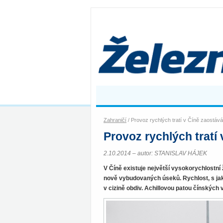
Zahraničí
/ Provoz rychlých tratí v Číně zaostává
Provoz rychlých tratí
2.10.2014 – autor: STANISLAV HÁJEK
V Číně existuje největší vysokorychlostní
nově vybudovaných úseků. Rychlost, s jak
v cizině obdiv. Achillovou patou čínských v