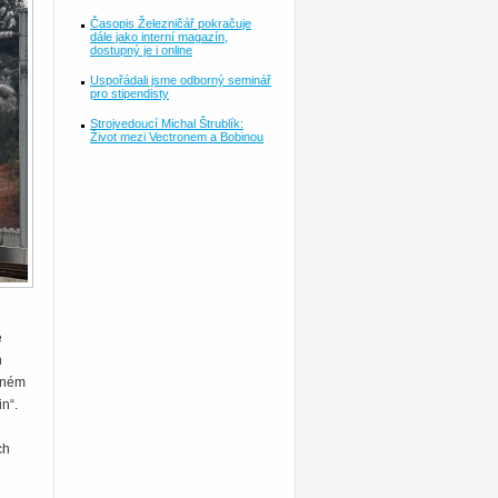
Časopis Železničář pokračuje
dále jako interní magazín,
dostupný je i online
Uspořádali jsme odborný seminář
pro stipendisty
Strojvedoucí Michal Štrublík:
Život mezi Vectronem a Bobinou
e
h
čeném
n“.
ch