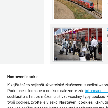
Všechny články rubriky Zahraničí
Nastavení cookie
K zajištění co nejlepší uživatelské zkušenosti s našimi web
Filtr pro třídění článků
Podrobné informace o cookies naleznete zde
informace o 
souhlasíte s tím, že můžeme užívat všechny typy cookies. 
Datum od
D
typů cookies, zvolte je v sekci
Nastavení cookies
. Kliknut