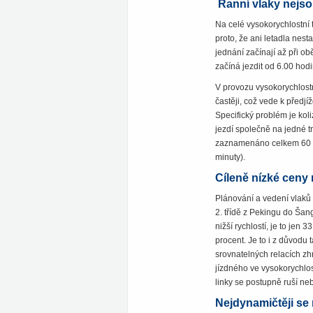
Ranní vlaky nejs
Na celé vysokorychlostní 
proto, že ani letadla nest
jednání začínají až při ob
začíná jezdit od 6.00 hodi
V provozu vysokorychlostn
častěji, což vede k předjí
Specifický problém je kol
jezdí společně na jedné tr
zaznamenáno celkem 60 př
minuty).
Cíleně nízké ceny 
Plánování a vedení vlaků 
2. třídě z Pekingu do Šang
nižší rychlostí, je to jen
procent. Je to i z důvodu t
srovnatelných relacích zhr
jízdného ve vysokorychlos
linky se postupně ruší ne
Nejdynamičtěji se 