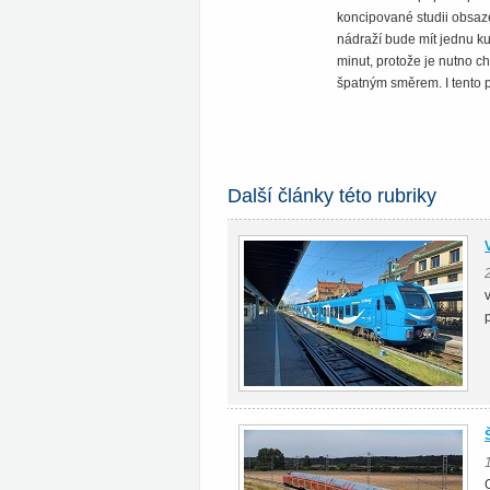
koncipované studii obsaze
nádraží bude mít jednu ku
minut, protože je nutno c
špatným směrem. I tento p
Další články této rubriky