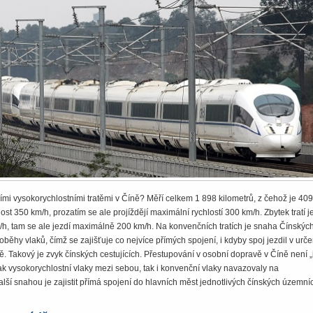
ími vysokorychlostními tratěmi v Číně? Měří celkem 1 898 kilometrů, z čehož je 409
ost 350 km/h, prozatím se ale projíždějí maximální rychlostí 300 km/h. Zbytek tratí j
/h, tam se ale jezdí maximálně 200 km/h. Na konvenčních tratích je snaha Čínskýc
oběhy vlaků, čímž se zajišťuje co nejvíce přímých spojení, i kdyby spoj jezdil v ur
. Takový je zvyk čínských cestujících. Přestupování v osobní dopravě v Číně není „i
ak vysokorychlostní vlaky mezi sebou, tak i konvenční vlaky navazovaly na
alší snahou je zajistit přímá spojení do hlavních měst jednotlivých čínských územní