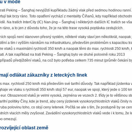
ou v módě
trati Peking – Šanghaj nevyjíždí kupříkladu žádný vlak před sedmou hodinou ranní.
artují tak brzy ráno. Toto opatření vychází z mentality Číňanů, kdy například obchodn
ědě. Na tratích InterCity (IC) Nan-jing – Šanghaj i některých dalších IC tratích se vš
n ráno, a to jen z důvodu toho, že je na této trase vysoká poptávka cestujících.
ích spojů není stanoven přesný systém, některé vlaky staví jen několikrát, naopak 
ždění a tím i vyšším nárokům na infrastrukturu, především problémům s kapacitou tra
ize vlaků s maximální rychlostí 350 km/h a naopak těmi do max. rychlosti 250 km/h, 
ati. A tak například na trati Peking – Šanghaj bylo ve druhé polovině roku 2013
ípadů předjíždění vlaků, na což bylo potřeba celkem 735 minut (průměr čekání by
mají odlákat zákazníky z leteckých linek
s max. rychlostí 250 km/h má především své tarifní důvody. Tak například jízdenka 
haje ve vlaku s rychlostí 350 km/h stojí 57 eur, na­opak ve spoji, který jede o 100 k
 33 eur. Obsazenost vlaků je velmi vysoká, zejména ve vozech 2. třídy je to většinou st
arifní politiky Číny, kde je trend, aby ceny jízdenek vysokorychlostních vlaků činily n
uba polovinu toho, co stojí ceny letenek. Počítá se ale s tím, že postupně by se ce
tních vlacích měly zvyšovat. Zavádění vysokorychlostních vlaků vede i k tomu, že l
bo omezují.
rozvíjející oblast země