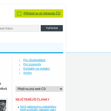
Přihlásit se do Intranetu ČD
Pro předplatitele
Pro inzerenty
Kontakty na redakci
Archiv
t
olává
NEJČTENĚJŠÍ ČLÁNKY
Když jabloneckou malodráhou
ještě projížděly nákladní vlaky