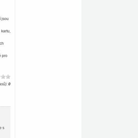
í jsou
 kartu,
ích
.
é pro
asů):
0
e s