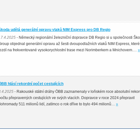
Škoda udělá generální opravu vlaků NIM Express pro DB Regio
17.4.2025
- Německý regionální železniční dopravce DB Regio si u společnosti Šk
Group objednal generální opravu až šesti dvoupodlažních vlaků NIM Express, které
jezdí na frekventované vysokorychlostní trase mezi Norimberkem a Mnichovem.…
»
ÖBB hlásí rekordní počet cestujících
8.4.2025
- Rakouské státní dráhy ÖBB zaznamenaly v loňském roce absolutní rekor
počtu přepravených cestujících ve svých vlacích. Dopravce v roce 2024 přepravil
dohromady 511 milionů lidí, zatímco o rok dříve to bylo 494 milionů…
»