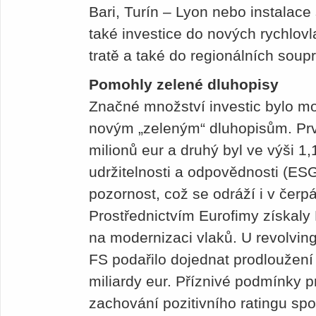
Bari, Turín – Lyon nebo instala
také investice do nových rychlovl
tratě a také do regionálních s
Pomohly zelené dluhopisy
Značné množství investic bylo m
novým „zeleným“ dluhopisům. Prv
milionů eur a druhý byl ve výši 1,
udržitelnosti a odpovědnosti (ES
pozornost, což se odráží i v čerp
Prostřednictvím Eurofimy získaly 
na modernizaci vlaků. U revolvin
FS podařilo dojednat prodloužení
miliardy eur. Pří­znivé podmínky p
zachování pozitivního ratingu sp