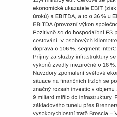
ekonomické ukazatele EBIT (zis
úroků) a EBITDA, a to o 36 % u E
EBITDA (provozní výkon společnos
Pozitivně se do hospodaření FS p
cestování. V osobových kilometre
doprava o 106 %, segment InterCi
Příjmy za služby infrastruktury s
výkonů zvedly meziročně o 18 %
Navzdory zpomalení světové ekono
situace na finančních trzích se p
značný rozsah investic v objemu 1
9 miliard mířilo do infrastruktury.
základového tunelu přes Brenner
vysokorychlostní tratě Brescia –