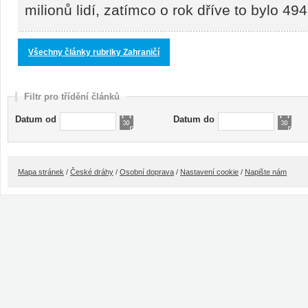
milionů lidí, zatímco o rok dříve to bylo 4
Všechny články rubriky Zahraničí
Filtr pro třídění článků
Datum od
Datum do
Mapa stránek
/
České dráhy
/
Osobní doprava
/
Nastavení cookie
/
Napište nám