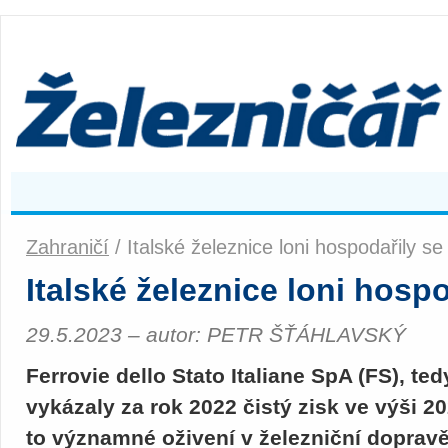
Zahraničí
/ Italské železnice loni hospodařily s
Italské železnice loni hosp
29.5.2023 – autor: PETR ŠŤÁHLAVSKÝ
Ferrovie dello Stato Italiane SpA (FS), tedy
vykázaly za rok 2022 čistý zisk ve výši 2
to významné oživení v železniční doprav