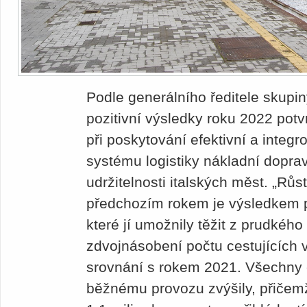
Podle generálního ředitele skupi
pozitivní výsledky roku 2022 potvr
při poskytování efektivní a integro
systému logistiky nákladní dopra
udržitelnosti italských měst. „Růs
předchozím rokem je výsledkem p
které jí umožnily těžit z prudkéh
zdvojnásobení počtu cestujících 
srovnání s rokem 2021. Všechny 
běžnému provozu zvýšily, přičem