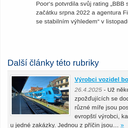
Poor‘s potvrdila svůj rating „BBB
začátku srpna 2022 a agentura F
se stabilním výhledem“ v listopa
Další články této rubriky
Výrobci vozidel bo
26.4.2025
- Už něko
zpožďujících se do
různé míře jsou pos
evropští výrobci, k
u jedné zakázky. Jednou z příčin jsou…
»