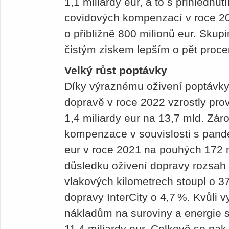
1,1 miliardy eur, a to s přihlédnu
covidových kompenzací v roce 2
o přibližně 800 milionů eur. Skup
čistým ziskem lepším o pět procen
Velký růst poptávky
Díky výraznému oživení poptávky 
dopravě v roce 2022 vzrostly pro
1,4 miliardy eur na 13,7 mld. Zár
kompenzace v souvislosti s pand
eur v roce 2021 na pouhých 172 m
důsledku oživení dopravy rozsah
vlakových kilometrech stoupl o 
dopravy InterCity o 4,7 %. Kvůli v
nákladům na suroviny a energie s
11,4 miliardy eur. Celkově se pak 