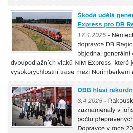
Škoda udělá gener
Express pro DB R
17.4.2025
- Německ
dopravce DB Regio 
objednal generální 
dvoupodlažních vlaků NIM Express, které j
vysokorychlostní trase mezi Norimberke
ÖBB hlásí rekordní
8.4.2025
- Rakousk
zaznamenaly v loňs
počtu přepravených 
Dopravce v roce 20