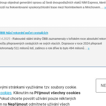
Group objednal generální opravu až šesti dvoupodlažních vlaků NIM Express, které
jezdí na frekventované vysokorychlostní trase mezi Norimberkem a Mnichovem.…
»
ÖBB hlásí rekordní počet cestujících
8.4.2025
- Rakouské státní dráhy ÖBB zaznamenaly v loňském roce absolutní rekor
počtu přepravených cestujících ve svých vlacích. Dopravce v roce 2024 přepravil
dohromady 511 milionů lidí, zatímco o rok dříve to bylo 494 milionů…
»
NE
ovými stránkami využíváme tzv. soubory cookie.
cookies
. Kliknutím na
Přijmout všechny cookies
Pokud chcete povolit užívání pouze některých
atum do
Železničář číslo
Rubrika
ím na
Nepřijmout
odmítnete užívání všech