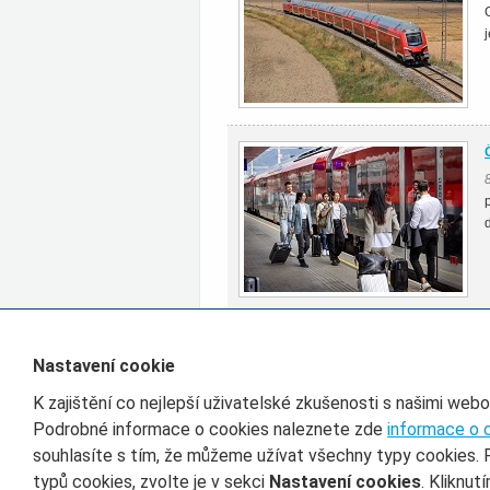
Všechny články rubriky Zahraničí
Nastavení cookie
K zajištění co nejlepší uživatelské zkušenosti s našimi web
Filtr pro třídění článků
Podrobné informace o cookies naleznete zde
informace o 
souhlasíte s tím, že můžeme užívat všechny typy cookies. 
Datum od
D
typů cookies, zvolte je v sekci
Nastavení cookies
. Kliknut