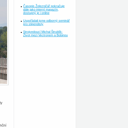
Časopis Železničář pokračuje
dále jako interní magazín,
dostupný je i online
Uspořádali jsme odborný seminář
pro stipendisty
Strojvedoucí Michal Štrublík:
Život mezi Vectronem a Bobinou
ly
anční