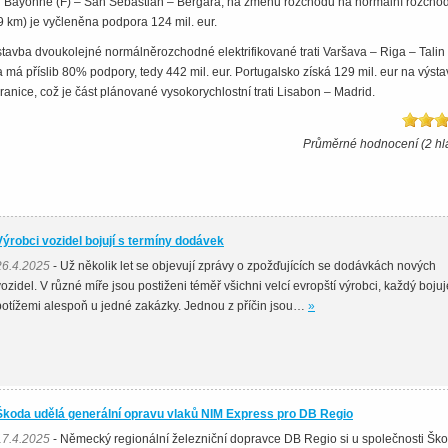
u Bayonne (F) – San Sebastian – Bergara, na změnu rozchodu na normální rozchod 
 km) je vyčleněna podpora 124 mil. eur.
výstavba dvoukolejné normálněrozchodné elektrifikované trati Varšava – Riga – Talin
a má příslib 80% podpory, tedy 442 mil. eur. Portugalsko získá 129 mil. eur na výst
ranice, což je část plánované vysokorychlostní trati Lisabon – Madrid.
Průměrné hodnocení (2 hl
Výrobci vozidel bojují s termíny dodávek
26.4.2025
- Už několik let se objevují zprávy o zpožďujících se dodávkách nových
vozidel. V různé míře jsou postiženi téměř všichni velcí evropští výrobci, každý bojuj
potížemi alespoň u jedné zakázky. Jednou z příčin jsou…
»
Škoda udělá generální opravu vlaků NIM Express pro DB Regio
17.4.2025
- Německý regionální železniční dopravce DB Regio si u společnosti Šk