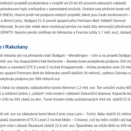
otlivých projektů poskytována v rozpětí od 20 do 85 procent celkových nákladů.
h vyhodnocení byly zveřejněny v samostatné brožuře. Dohled nad plněním bude mít
ě (INEA). Hlavní podíl má podpora velkých projektů, které jsou často kontroverzní –
a Mont-Cenis, Stuttgart 21 či pevné spojení přes Fehmarn-Belt. Někteří členové
tizovali, že pro tyto velké akce nezbývají peníze na malá díla obnovující přeshrani
ty ERMTS. Nejvíce peněz směřuje do Německa a Francie (vždy 1,7 mld. eur), násled
e i Rakušany
 miliardu jen na přestavbu trati Stuttgart – Wendlingen – Ulm a na projekt Stuttgar
ld. eur. Na zkapacitnění trati Karlsruhe – Basilej bude poskytnuta podpora 354 mil
ifikaci a zavedení ETCS Level 2 na trati Knappenrode – Horka poskytne unie 33 mil
ému spojení Fehmarn-Belt do Německa zamíří dalších 34 milionů, zatímco Dánsku n
kytnuta podpora jen 589 milionů eur.
í získá na výstavbu základového tunelu Brenner 1,2 mld. eur. Ten umožní vozbu těž
 a odstraní jedno z „úzkých“ míst osobní i nákladní železniční dopravy. Kapacita tra
ch 240 na 591 vlaků za den. Tunel Koralm místo požadovaných 444 mil. obdrží 57,6
í 800 mil. eur na základový tunel Mont-Cenis (osa Lyon – Turín). Itálie obdrží 41 milio
laků zavedením ETCS Level 2 na trati Milán – Chiasso, což by mělo zvýšit i její ka
ch míst v oblasti Štrasburk obdrží 22,6 mil. eur. Španělsko se může těšit na 459 mi