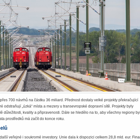
přes 700 návrhů na částku 36 miliard. Přednost dostaly velké projekty překračující
eré odstraňují „úzká“ místa a mezery u transevropské dopravní sítě. Projekty byly
důležitosti, kvality a připravenosti. Dále se hledělo na to, aby všechny regiony by
ta prostředků má začít do konce roku.
nelů
další veřejné i soukromé investory. Unie dala k dispozici celkem 28,8 mld. eur. Fin