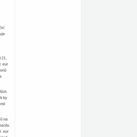
ční
uje
t 21,
. eur.
ionů
a
ších
ti by
 mil
nů na
pacitu.
l. eur