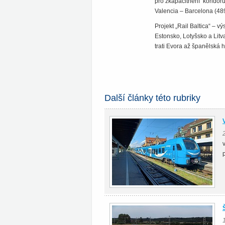
pro zkapacitnění koridor
Valencia – Barcelona (489
Projekt „Rail Baltica“ – 
Estonsko, Lotyšsko a Litv
trati Evora až španělská h
Další články této rubriky