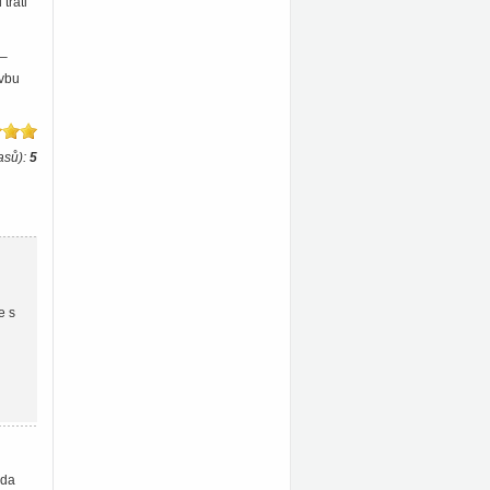
trati
 –
avbu
asů):
5
e s
oda