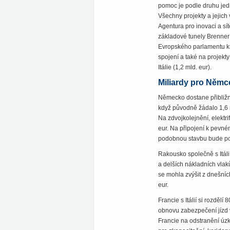
pomoc je podle druhu jedn
Všechny projekty a jejic
Agentura pro inovaci a sít
základové tunely Brenner 
Evropského parlamentu kri
spojení a také na projek
Itálie (1,2 mld. eur).
Miliardy pro Němc
Německo dostane přibližně
když původně žádalo 1,6 m
Na zdvojkolejnění, elektr
eur. Na připojení k pevn
podobnou stavbu bude pos
Rakousko společně s Itáli
a delších nákladních vlaků
se mohla zvýšit z dnešní
eur.
Francie s Itálií si rozděl
obnovu zabezpečení jízd v
Francie na odstranění úzký