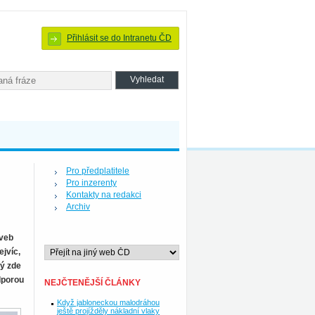
Přihlásit se do Intranetu ČD
Pro předplatitele
Pro inzerenty
Kontakty na redakci
Archiv
aveb
ejvíc,
rý zde
dporou
NEJČTENĚJŠÍ ČLÁNKY
Když jabloneckou malodráhou
ještě projížděly nákladní vlaky