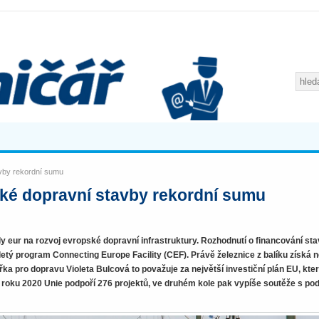
avby rekordní sumu
ské dopravní stavby rekordní sumu
dy eur na rozvoj evropské dopravní infrastruktury. Rozhodnutí o financování st
letý program Connecting Europe Facility (CEF). Právě železnice z balíku získá n
ka pro dopravu Violeta Bulcová to považuje za největší investiční plán EU, kte
o roku 2020 Unie podpoří 276 projektů, ve druhém kole pak vypíše soutěže s po