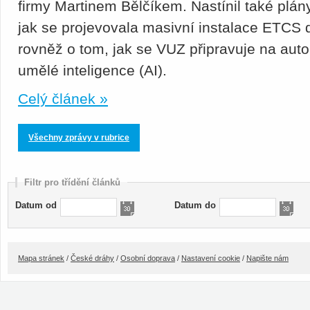
firmy Martinem Bělčíkem. Nastínil také plány
jak se projevovala masivní instalace ETCS d
rovněž o tom, jak se VUZ připravuje na aut
umělé inteligence (AI).
Celý článek »
Všechny zprávy v rubrice
Filtr pro třídění článků
Datum od
Datum do
Mapa stránek
/
České dráhy
/
Osobní doprava
/
Nastavení cookie
/
Napište nám