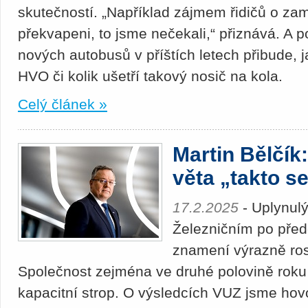
skutečností. „Například zájmem řidičů o za
překvapeni, to jsme nečekali,“ přiznává. A p
nových autobusů v příštích letech přibude,
HVO či kolik ušetří takový nosič na kola.
Celý článek »
Martin Bělčík
věta „takto s
17.2.2025
- Uplynul
Železničním po před
znamení výrazně ros
Společnost zejména ve druhé polovině roku
kapacitní strop. O výsledcích VUZ jsme hovo