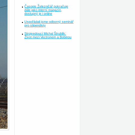
Časopis Železničář pokračuje
dále jako interní magazín,
dostupný je i online
Uspořádali jsme odborný seminář
pro stipendisty
Strojvedoucí Michal Štrublík:
Život mezi Vectronem a Bobinou