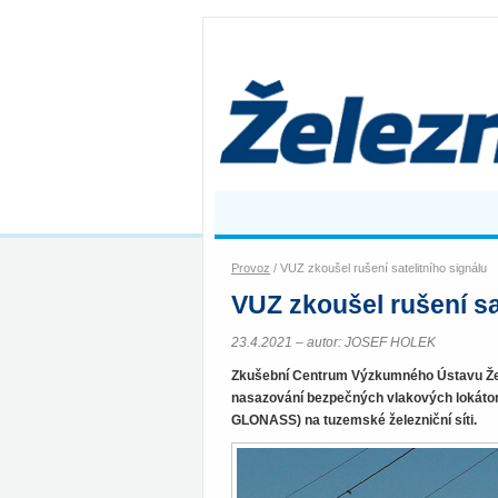
Provoz
/ VUZ zkoušel rušení satelitního signálu
VUZ zkoušel rušení sa
23.4.2021 – autor: JOSEF HOLEK
Zkušební Centrum Výzkumného Ústavu Žele
nasazování bezpečných vlakových lokátor
GLONASS) na tuzemské železniční síti.