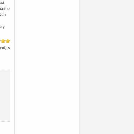
kcí
ačního
ných
ery
asů):
5