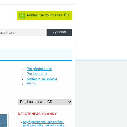
Přihlásit se do Intranetu ČD
Pro předplatitele
Pro inzerenty
Kontakty na redakci
Archiv
NEJČTENĚJŠÍ ČLÁNKY
Když jabloneckou malodráhou
ještě projížděly nákladní vlaky