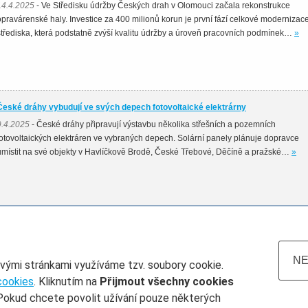
14.4.2025
- Ve Středisku údržby Českých drah v Olomouci začala rekonstrukce
opravárenské haly. Investice za 400 milionů korun je první fází celkové modernizac
střediska, která podstatně zvýší kvalitu údržby a úroveň pracovních podmínek…
»
České dráhy vybudují ve svých depech fotovoltaické elektrárny
9.4.2025
- České dráhy připravují výstavbu několika střešních a pozemních
fotovoltaických elektráren ve vybraných depech. Solární panely plánuje dopravce
umístit na své objekty v Havlíčkově Brodě, České Třebové, Děčíně a pražské…
»
NE
ovými stránkami využíváme tzv. soubory cookie.
cookies
. Kliknutím na
Přijmout všechny cookies
Pokud chcete povolit užívání pouze některých
atum do
Železničář číslo
Rubrika