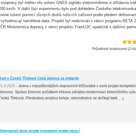
í soupravy byl měřen vliv rušení GNSS signálu stejnosměrnou a střídavou tra
 200 km/h. V další fázi experimentu bylo pod dohledem Českého telekomunik
onné rušení pomocí různých druhů rušících zařízení podle předem definova
 vyhodnocují naměřená data. Projekt byl realizován v rámci programu BETA 2
ČR Ministerstva dopravy v rámci projektu TrainLOC společně s dalšími partn
Průměrné hodnocení (2 hl
Uzel v České Třebové čeká obnova za miliardy
21.4.2025
- Jedna z nejvytíženějších dopravních křižovatek v zemi projde kompletní
obnovou. Správa železnic počátkem března zahájila modernizaci železničního uzlu
Česká Třebová. Přestavbou projdou koleje, rekonstrukce se dočkají také…
»
Olomoucké depo projde kompletní modernizací