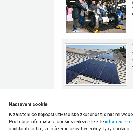
Všechny články rubriky Provoz
Nastavení cookie
K zajištění co nejlepší uživatelské zkušenosti s našimi web
Filtr pro třídění článků
Podrobné informace o cookies naleznete zde
informace o 
souhlasíte s tím, že můžeme užívat všechny typy cookies. 
Datum od
D