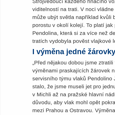
Strojvedoucí každého hnacího voz
viditelností na trati. V noci vlád
může ubýt světla například kvůl
porostu v okolí kolejí. To platí ja
Pendolina, která si za více než d
tratích vydobyla pověst vlajkové 
I výměna jedné žárovky
„Před nějakou dobou jsme ztratili 
výměnami praskajících žárovek na
servisního týmu vlaků Pendolino 
stalo, že jsme museli jet pro je
v Michli až na pražské hlavní nádr
důvodu, aby vlak mohl opět pokra
mezi Prahou a Ostravou. Výměna ž