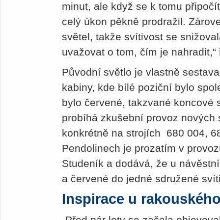
minut, ale když se k tomu připočí
celý úkon pěkně prodražil. Zárove
světel, takže svítivost se snižova
uvažovat o tom, čím je nahradit,“ 
Původní světlo je vlastně sestav
kabiny, kde bílé poziční bylo spo
bylo červené, takzvané koncové 
probíhá zkušební provoz nových s
konkrétně na strojích 680 004, 6
Pendolinech je prozatím v provozu
Studeník a dodává, že u návěstníc
a červené do jedné sdružené svít
Inspirace u rakouskéh
„Před pár lety se začala objevov