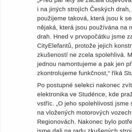
i na jiných strojích Českých drah,
použijeme taková, která jsou k s
nějaká, která jsou používána na 
drah. Hned v prvopočátku jsme za
CityElefantů, protože jejich konst
zkušeností ne zcela spolehlivá. 
jednou namontujeme a pak jen př
zkontrolujeme funkčnost,“ říká St
Po postupné selekci nakonec zvít
elektronika ve Studénce, kde pr
vstříc. „O jeho spolehlivosti jsme
na vložených motorových vozech
Regionovách. Nakonec bylo potře
jsme dali na radu zkušených stro