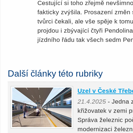
Cestující si toho zřejmě nevšimno
fakticky zvýšila. Prosazení změn s
tvůrci čekali, ale vše spěje k tom
projdou i zbývající čtyři Pendoli
jízdního řádu tak všech sedm Pen
Další články této rubriky
Uzel v České Třeb
21.4.2025
- Jedna 
křižovatek v zemi 
Správa železnic po
modernizaci železn