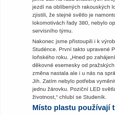
jezdí na oblíbených rakouských 
zjistili, že stejné světlo je namo
lokomotivách řady 380, nebylo opr
servisního týmu.
Nakonec jsme přistoupili i k výr
Studénce. První takto upravené Pe
loňského roku. „Hned po zahájen
děkovné esemesky od pražských 
změna nastala ale i u nás na sp
Jih. Zatím nebylo potřeba vyměnit
jednu žárovku. Poziční LED světl
životnost,“ chlubí se Studeník.
Místo plastu používají 