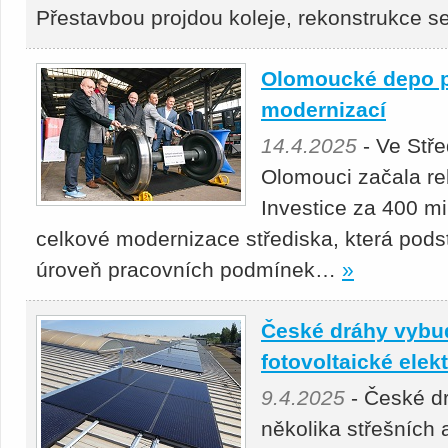
Přestavbou projdou koleje, rekonstrukce 
Olomoucké depo p
modernizací
14.4.2025
- Ve Stř
Olomouci začala re
Investice za 400 mil
celkové modernizace střediska, která podst
úroveň pracovních podmínek…
»
České dráhy vybu
fotovoltaické elek
9.4.2025
- České d
několika střešních