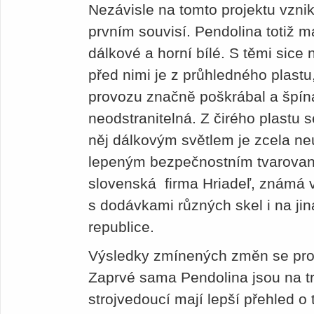
Nezávisle na tomto projektu vznikl
prvním souvisí. Pendolina totiž ma
dálkové a horní bílé. S těmi sice 
před nimi je z průhledného plast
provozu značně poškrábal a špína
neodstranitelná. Z čirého plastu s
něj dálkovým světlem je zcela ne
lepeným bezpečnostním tvarovaný
slovenská firma Hriadeľ, známá 
s dodávkami různých skel i na jin
republice.
Výsledky zmínených změn se pro
Zaprvé sama Pendolina jsou na tr
strojvedoucí mají lepší přehled o 