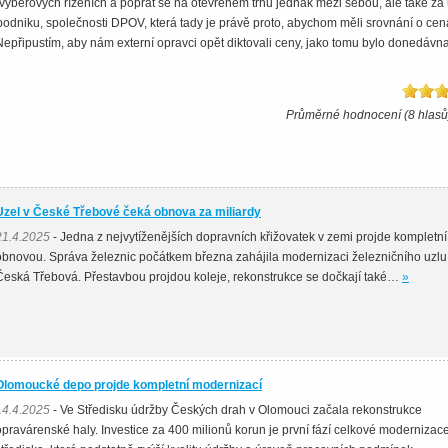
 výběrových řízeních a poprat se na otevřeném trhu jednak mezi sebou, ale také za 
dniku, společnosti DPOV, která tady je právě proto, abychom měli srovnání o ce
připustím, aby nám externí opravci opět diktovali ceny, jako tomu bylo donedávna,
Průměrné hodnocení (8 hlasů
Uzel v České Třebové čeká obnova za miliardy
21.4.2025
- Jedna z nejvytíženějších dopravních křižovatek v zemi projde kompletní
obnovou. Správa železnic počátkem března zahájila modernizaci železničního uzlu
Česká Třebová. Přestavbou projdou koleje, rekonstrukce se dočkají také…
»
Olomoucké depo projde kompletní modernizací
14.4.2025
- Ve Středisku údržby Českých drah v Olomouci začala rekonstrukce
opravárenské haly. Investice za 400 milionů korun je první fází celkové modernizac