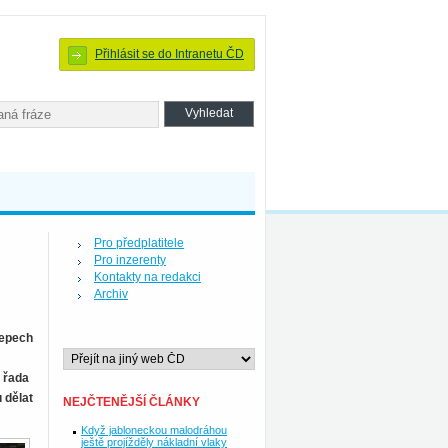
Přihlásit se do Intranetu ČD
Pro předplatitele
Pro inzerenty
Kontakty na redakci
Archiv
depech
e řada
 dělat
NEJČTENĚJŠÍ ČLÁNKY
Když jabloneckou malodráhou
ještě projížděly nákladní vlaky