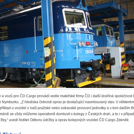
v a vozů pro ČD Cargo provádí vedle mateřské firmy ČD i další dceřiná společnos
 i Nymburku. „Z hlediska četnosti oprav je dostačující nasmlouvaný stav. V některé
příklad u vozidel z naší pražské nebo ostravské provozní jednotky a v tom dalším t
cméně se vždy můžeme operativně domluvit s kolegy z Českých drah, a to i v přípa
ržby,“ uvedl ředitel Odboru údržby a oprav kolejových vozidel ČD Cargo Zdeněk