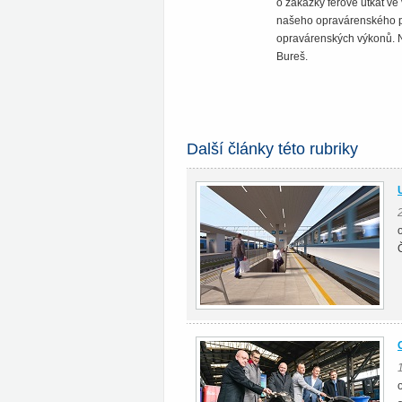
o zakázky férově utkat ve
našeho opravárenského po
opravárenských výkonů. Ne
Bureš.
Další články této rubriky