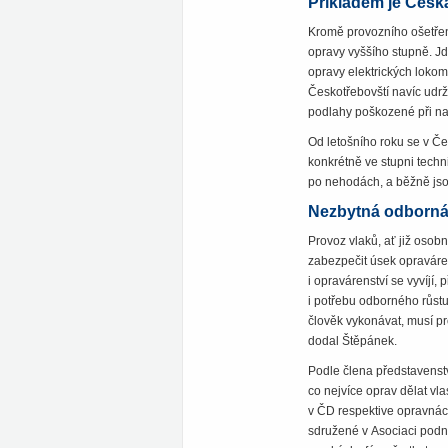
Příkladem je Česk
Kromě provozního ošetřen
opravy vyššího stupně. J
opravy elektrických lokomot
Českotřebovští navíc udrž
podlahy poškozené při nak
Od letošního roku se v Če
konkrétně ve stupni techn
po nehodách, a běžně jso
Nezbytná odborná
Provoz vlaků, ať již osob
zabezpečit úsek opraváren
i opravárenství se vyvíjí,
i potřebu odborného růstu
člověk vykonávat, musí pr
dodal Štěpánek.
Podle člena představenstv
co nejvíce oprav dělat vla
v ČD respektive opravnách
sdružené v Asociaci podni