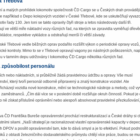
á Třebová
í a malých prohlídek lokomotiv společnosti ČD Cargo se u Českých drah prováděj
de například o Depo kolejových vozidel v České Třebové, kde se uskutečňují vyvaz
iv řady 130. Jen loni se takto opravily čtyři stroje a letos následovaly další tři.
ují ve větší míře nákladní vozy různých řad, na kterých se zpravidla vyměňují dřev
ládce, respektive vykládce a odstraňují menší či větší závady.
ské Třebové vedle běžných oprav podařilo rozšířit výkon o periodické opravy vozů,
ické kontroly. Mimo to se v Třebové opravují vagony po násilných poškozeních, nap
u v tamním depu udržovány i lokomotivy ČD Cargo několika různých řad.
 způsobilost personálu
ních nebo nákladních, si průběžně žádá pravidelnou údržbu a opravy. Vše musí
ství, který tvoří personál odborně připravený a znalý konstrukce vozidel. Ale
 přicházejí vozidla nové konstrukce, mění se technologické nástroje a metody, což v
 zaměstnanců. „Čím dál více se v poslední době rozšiřuje okruh činností. Pokud je
o ně získat příslušné oprávnění nebo alespoň absolvovat pravidelné přezkušování,
a ČD Františka Bureše opravárenství prochází restrukturalizací a České dráhy si ch
stními silami. „Naší strategií je racionalizovat vlastní opravárenské kapacity v depe
 DPOV a posílit opravárenství tam, kde to dává smysl a je to efektivní. Pokud podn
ků z oblasti železničního dodavatelského průmyslu chtějí více práce, budou se mu