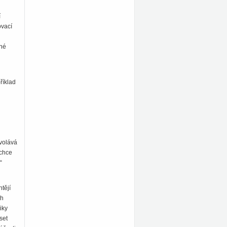
í
ovací
ěné
říklad
yvolává
 chce
“
tějí
ch
iky
set