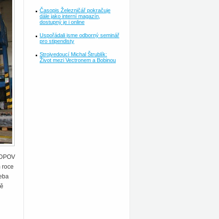
Časopis Železničář pokračuje
dále jako interní magazín,
dostupný je i online
Uspořádali jsme odborný seminář
pro stipendisty
Strojvedoucí Michal Štrublík:
Život mezi Vectronem a Bobinou
t DPOV
m roce
řeba
dě