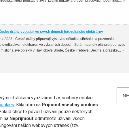
střediska, která podstatně zvýší kvalitu údržby a úroveň pracovních podmínek…
»
České dráhy vybudují ve svých depech fotovoltaické elektrárny
9.4.2025
- České dráhy připravují výstavbu několika střešních a pozemních
fotovoltaických elektráren ve vybraných depech. Solární panely plánuje dopravce
umístit na své objekty v Havlíčkově Brodě, České Třebové, Děčíně a pražské…
»
NE
ovými stránkami využíváme tzv. soubory cookie.
cookies
. Kliknutím na
Přijmout všechny cookies
Pokud chcete povolit užívání pouze některých
atum do
Železničář číslo
Rubrika
ím na
Nepřijmout
odmítnete užívání všech
ungování našich webových stránek (tzv.