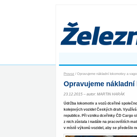
Provoz
/ Opravujeme nákladní lokomotivy a vag
Opravujeme nákladní 
23.12.2015 – autor: MARTIN HARÁK
Údržba lokomotiv a vozů dceřiné společno
kolejových vozidel Českých drah. Využívá
republice. Při vzniku dceřinky ČD Cargo s
z nich zůstala i nadále na pracovištích m
v místě výkonů vozidel, aby se předešlo n