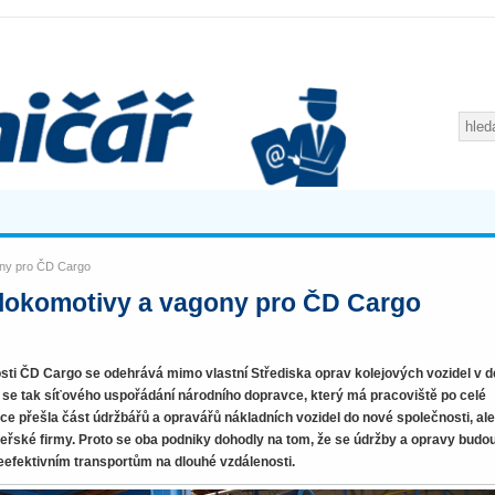
ony pro ČD Cargo
lokomotivy a vagony pro ČD Cargo
sti ČD Cargo se odehrává mimo vlastní Střediska oprav kolejových vozidel v 
 se tak síťového uspořádání národního dopravce, který má pracoviště po celé
ice přešla část údržbářů a opravářů nákladních vozidel do nové společnosti, al
ateřské firmy. Proto se oba podniky dohodly na tom, že se údržby a opravy budou
eefektivním transportům na dlouhé vzdálenosti.