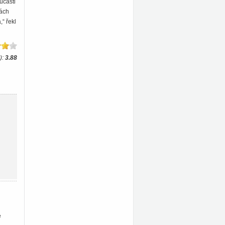
účasti
nách
“ řekl
):
3.88
e