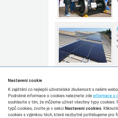
Všechny články rubriky Provoz
Nastavení cookie
K zajištění co nejlepší uživatelské zkušenosti s našimi web
Filtr pro třídění článků
Podrobné informace o cookies naleznete zde
informace o 
souhlasíte s tím, že můžeme užívat všechny typy cookies. 
Datum od
D
typů cookies, zvolte je v sekci
Nastavení cookies
. Kliknut
cookies s výjimkou těch, které nezbytně potřebujeme pro f