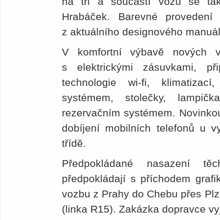
na tři a součástí vozu se ta
Hrabáček. Barevné provedení i
z aktuálního designového manuá
V komfortní výbavě nových v
s elektrickými zásuvkami, př
technologie wi-fi, klimatizací
systémem, stolečky, lampič
rezervačním systémem. Novinko
dobíjení mobilních telefonů u 
třídě.
Předpokládané nasazení tě
předpokládají s příchodem grafi
vozbu z Prahy do Chebu přes Plze
(linka R15). Zakázka dopravce vyj