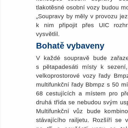
tlakotěsné osobní vozy ­budou moc
„Soupravy by měly v provozu jez
k nim připojit přes UIC rozh
vysvětlil.
Bohatě vybaveny
V každé soupravě bude zařaze
s pětapadesáti místy k sezení,
velkoprostorové vozy řady Bmpz
multifunkční řady Bbmpz s 50 mí
68 cestujících a místem pro pře
druhá třída se nebudou svým uspoř
Multifunkční vůz bude kombin
stávajícího railjetu. Rozšíří se