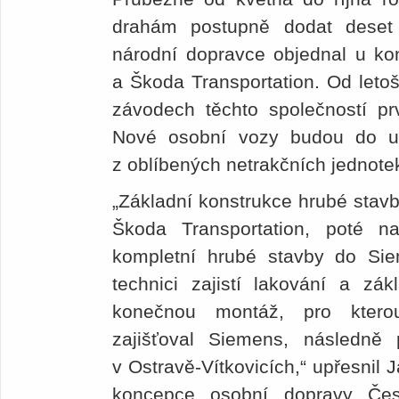
drahám postupně dodat deset 
národní dopravce objednal u kon
a Škoda Transportation. Od letoš
závodech těchto společností pr
Nové osobní vozy budou do ur
z oblíbených netrakčních jednotek 
„Základní konstrukce hrubé stavb
Škoda Transportation, poté n
kompletní hrubé stavby do Si
technici zajistí lakování a zák
konečnou montáž, pro ktero
zajišťoval Siemens, následn
v Ostravě-Vítkovicích,“ upřesnil
koncepce osobní dopravy Če