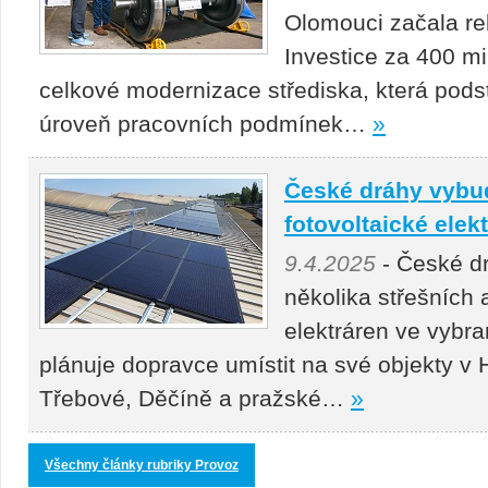
Olomouci začala re
Investice za 400 mil
celkové modernizace střediska, která podst
úroveň pracovních podmínek…
»
České dráhy vybu
fotovoltaické elek
9.4.2025
- České d
několika střešních
elektráren ve vybr
plánuje dopravce umístit na své objekty v
Třebové, Děčíně a pražské…
»
Všechny články rubriky Provoz