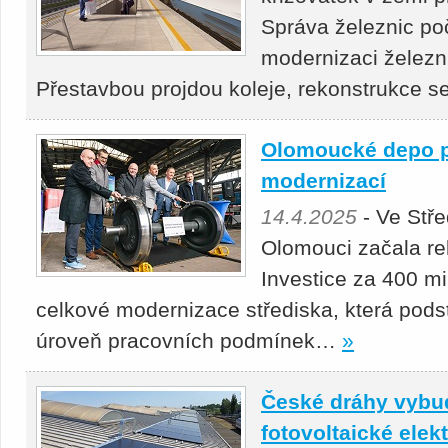
Správa železnic po
modernizaci železn
Přestavbou projdou koleje, rekonstrukce 
Olomoucké depo p
modernizací
14.4.2025
- Ve Stř
Olomouci začala re
Investice za 400 mil
celkové modernizace střediska, která podst
úroveň pracovních podmínek…
»
České dráhy vybu
fotovoltaické elek