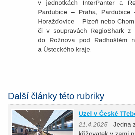
v jednotkách InterPanter a R
Pardubice – Praha, Pardubice
Horažďovice – Plzeň nebo Chomu
či v soupravách RegioShark z H
do Rožnova pod Radhoštěm ne
a Ústeckého kraje.
Další články této rubriky
Uzel v České Třeb
21.4.2025
- Jedna 
křižovatek v zemi 