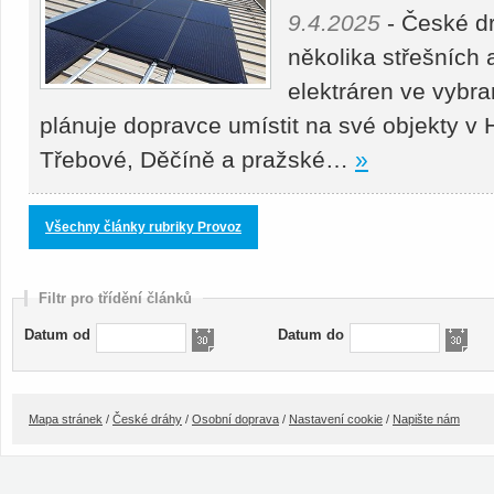
9.4.2025
- České d
několika střešních
elektráren ve vybr
plánuje dopravce umístit na své objekty v
Třebové, Děčíně a pražské…
»
Všechny články rubriky Provoz
Filtr pro třídění článků
Datum od
Datum do
Mapa stránek
/
České dráhy
/
Osobní doprava
/
Nastavení cookie
/
Napište nám