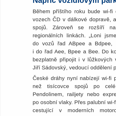
Napříč vozidlovým par
Během příštího roku bude wi-fi
vozech ČD v dálkové dopravě, a 
spojů. Zároveň se rozšíří na
regionálních linkách. „Loni jsme
do vozů řad ABpee a Bdpee, l
i do řad Aee, Bpee a Bee. Do ko
bezplatně připojit i v lůžkovýc
Jiří Sádovský, vedoucí oddělení 
České dráhy nyní nabízejí wi-fi p
než tisícovce spojů po celé
Pendolinem, railjety nebo expr
po osobní vlaky. Přes palubní wi-fi
cestující v moderních moto