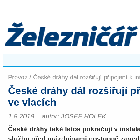
Provoz
/ České dráhy dál rozšiřují připojení k i
České dráhy dál rozšiřují př
ve vlacích
1.8.2019 – autor: JOSEF HOLEK
České dráhy také letos pokračují v instala
službu před prázdninami postupně zavedly