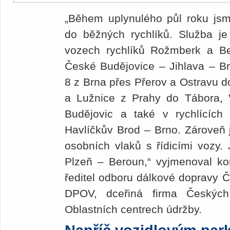
„Během uplynulého půl roku jsme 
do běžných rychlíků. Služba j
vozech rychlíků Rožmberk a B
České Budějovice – Jihlava – Brn
8 z Brna přes Přerov a Ostravu d
a Lužnice z Prahy do Tábora, 
Budějovic a také v rychlícíc
Havlíčkův Brod – Brno. Zároveň j
osobních vlaků s řídicími vozy. 
Plzeň – Beroun,“ vyjmenoval kon
ředitel odboru dálkové dopravy 
DPOV, dceřiná firma Českých
Oblastních centrech údržby.