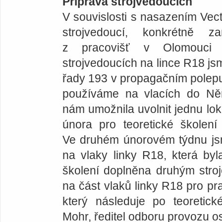
Příprava strojvedoucích
V souvislosti s nasazením Vectr
strojvedoucí, konkrétně
z pracovišť v Olomouci 
strojvedoucích na lince R18 jsm
řady 193 v propagačním polepu 
používáme na vlacích do Ně
nám umožnila uvolnit jednu lo
února pro teoretické školení
Ve druhém únorovém týdnu jsm
na vlaky linky R18, která by
školení doplněna druhým str
na část vlaků linky R18 pro pra
který následuje po teoretick
Mohr, ředitel odboru provozu 