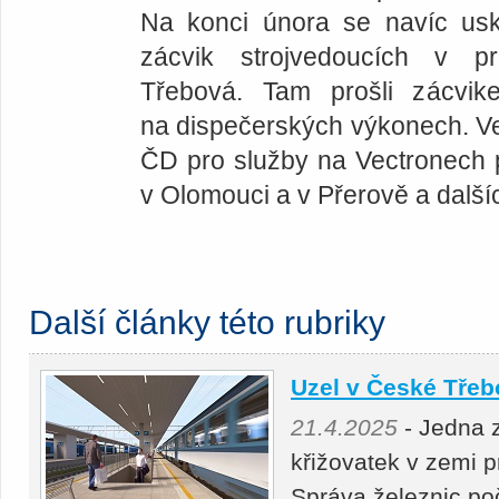
Na konci února se navíc usku
zácvik strojvedoucích v p
Třebová. Tam prošli zácvike
na dispečerských výkonech. V
ČD pro služby na Vectronech 
v Olomouci a v Přerově a dalš
Další články této rubriky
Uzel v České Třeb
21.4.2025
- Jedna 
křižovatek v zemi 
Správa železnic po