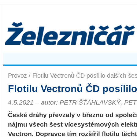
Provoz
/ Flotilu Vectronů ČD posílilo dalších šes
Flotilu Vectronů ČD posílilo
4.5.2021 – autor: PETR ŠŤÁHLAVSKÝ, P
České dráhy převzaly v březnu od společ
nájmu všech šest vícesystémových elekt
Vectron. Dopravce tím rozšířil flotilu těch