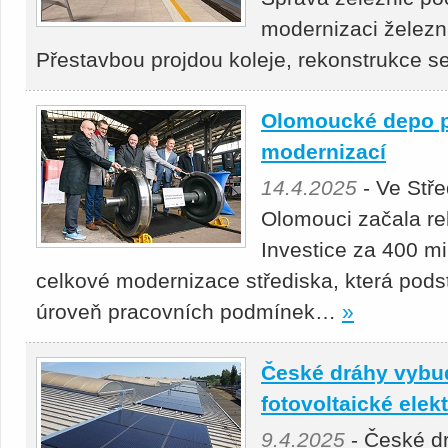
modernizaci železn
Přestavbou projdou koleje, rekonstrukce 
Olomoucké depo p
modernizací
14.4.2025
- Ve Stř
Olomouci začala re
Investice za 400 mil
celkové modernizace střediska, která podst
úroveň pracovních podmínek…
»
České dráhy vybu
fotovoltaické elek
9.4.2025
- České d