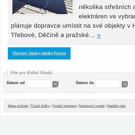
několika střešních
elektráren ve vybr
plánuje dopravce umístit na své objekty v
Třebové, Děčíně a pražské…
»
Všechny články rubriky Provoz
Filtr pro třídění článků
Datum od
Datum do
Mapa stránek
/
České dráhy
/
Osobní doprava
/
Nastavení cookie
/
Napište nám