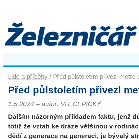
Lidé a příběhy
/ Před půlstoletím přivezl metro
Před půlstoletím přivezl me
1.5.2024 – autor: VÍT ČEPICKÝ
Dalším názorným příkladem faktu, jenž d
totiž že vztah ke dráze většinou v rodiná
dědí z generace na generaci, je bývalý st