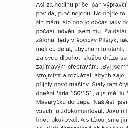
Asi za hodinu přišel pan výpravčí 
povídá, proč nejedu. No nejde t
No mám, ale ono je občas taky do
počasí, odvětil jsem mu. Za další
záloha, tedy vršovický Pilštyk, ta
měli co dělat, abychom to utáhli.
Za svou dlouhou službu dráze se 
zajímavým přepravám. „Byl jsem v
strojmistr a rozkázal, abych zaje
přijely nové mašiny. Stály tam čty
dnešní řada 150/151, a já měl tu č
Masaryčku do depa. Naštěstí jsem
všechno zdokumentoval. Jako mla
hned okukovali. A s tátou jsme ji