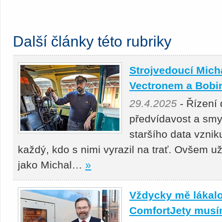
Další články této rubriky
Strojvedoucí Micha
Vectronem a Bobi
29.4.2025
- Řízení 
předvídavost a smys
staršího data vznik
každý, kdo s nimi vyrazil na trať. Ovšem 
jako Michal…
»
Vždycky mě lákalo
ComfortJety musí