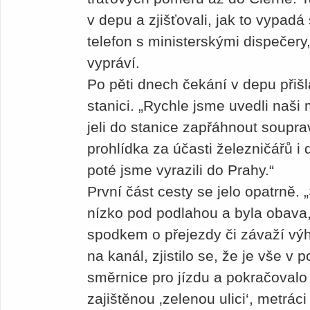
v depu a zjišťovali, jak to vypadá 
telefon s ministerskými dispečery
vypráví.
Po pěti dnech čekání v depu přišla
stanici. „Rychle jsme uvedli naši
jeli do stanice zapřáhnout soupr
prohlídka za účasti železničářů 
poté jsme vyrazili do Prahy.“
První část cesty se jelo opatrně.
nízko pod podlahou a byla obava,
spodkem o přejezdy či závaží vý
na kanál, zjistilo se, že je vše v
směrnice pro jízdu a pokračovalo
zajištěnou ‚zelenou ulici‘, metrác