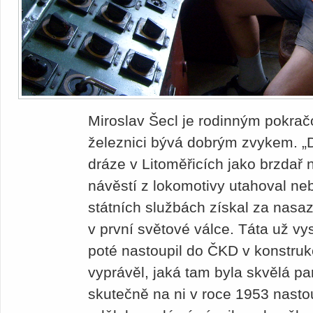
Miroslav Šecl je rodinným pokračo
železnici bývá dobrým zvykem. „D
dráze v Litoměřicích jako brzdař 
návěstí z lokomotivy utahoval ne
státních službách získal za nasa
v první světové válce. Táta už vy
poté nastoupil do ČKD v konstruk
vyprávěl, jaká tam byla skvělá pa
skutečně na ni v roce 1953 nastou