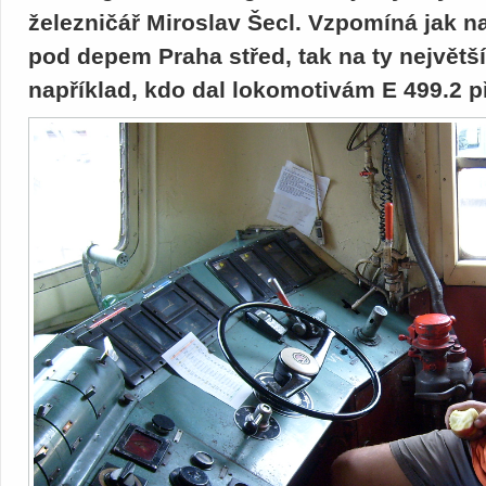
železničář Miroslav Šecl. Vzpomíná jak n
pod depem Praha střed, tak na ty největší 
například, kdo dal lokomotivám E 499.2 