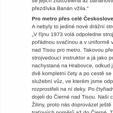
se jejich žlutozelená až banánov
přezdívka Banán vžila.“
Pro metro přes celé Českoslov
A nebyly to jediné nové drážní st
„V říjnu 1973 volá odpoledne stroj
pořádnou svačinou a v uniformě v
nad Tisou pro metro. Takovou př
strojvedoucí instruktor a já jako
nachystaná na Hrabovce, odkud js
dvě kompletní čety a po cestě se s
služební vůz, ve kterém jsme odp
rozprostřeli na ní deky. Po čtyřia
dojeli do Čierné nad Tisou. Naši 
Žiliny, proto nás doprovázel ještě 
traťových poměrů až do Čierné. T