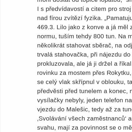
I s předvídavostí a citem pro str
nad fírou zvítězí fyzika. „Pamatuj
469.3. Lilo jako z konve a já měl
normu, tuším tehdy 800 tun. Na 
několikrát stahovat sběrač, na odj
trvalá stahovačka, při nájezdu d
prokluzovala, ale já ji držel a říka
rovinku za mostem přes Rokytku,
se celý vlak skřípnul v oblouku, t
předvěsti před tunelem a konec, n
vysílačky nebyly, jeden telefon n
vjezdu do Malešic, tedy až za tu
‚Svolávání všech zaměstnanců‘ a ř
svahu, mají za povinnost se o mě