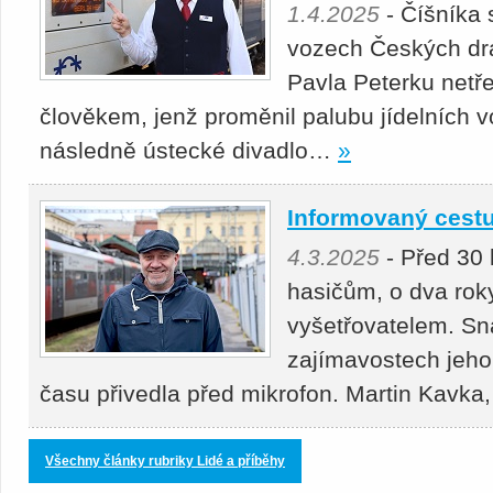
1.4.2025
- Číšníka 
vozech Českých d
Pavla Peterku netře
člověkem, jenž proměnil palubu jídelních v
následně ústecké divadlo…
»
Informovaný cestu
4.3.2025
- Před 30 
hasičům, o dva rok
vyšetřovatelem. Sn
zajímavostech jeho
času přivedla před mikrofon. Martin Kavk
Všechny články rubriky Lidé a příběhy