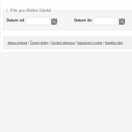
Filtr pro třídění článků
Datum od
Datum do
Mapa stránek
/
České dráhy
/
Osobní doprava
/
Nastavení cookie
/
Napište nám