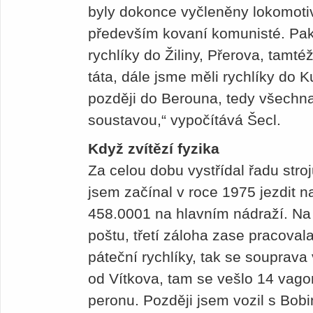
byly dokonce vyčleněny lokomotivy
především kovaní komunisté. Pak
rychlíky do Žiliny, Přerova, tamté
táta, dále jsme měli rychlíky do 
později do Berouna, tedy všech
soustavou,“ vypočítává Šecl.
Když zvítězí fyzika
Za celou dobu vystřídal řadu stro
jsem začínal v roce 1975 jezdit n
458.0001 na hlavním nádraží. Na
poštu, třetí záloha zase pracovala
páteční rychlíky, tak se souprava 
od Vítkova, tam se vešlo 14 vago
peronu. Později jsem vozil s Bobi