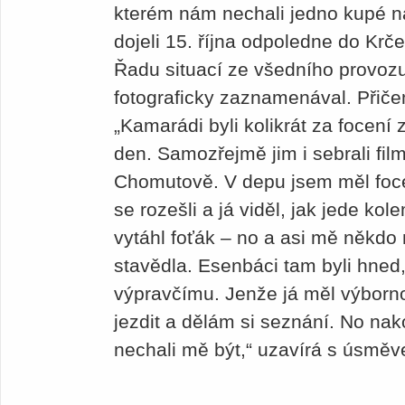
kterém nám nechali jedno kupé n
dojeli 15. října odpoledne do Krč
Řadu situací ze všedního provozu
fotograficky zaznamenával. Přiče
„Kamarádi byli kolikrát za focení 
den. Samozřejmě jim i sebrali film
Chomutově. V depu jsem měl foc
se rozešli a já viděl, jak jede ko
vytáhl foťák – no a asi mě někdo
stavědla. Esenbáci tam byli hned,
výpravčímu. Jenže já měl výborn
jezdit a dělám si seznání. No na
nechali mě být,“ uzavírá s úsmě