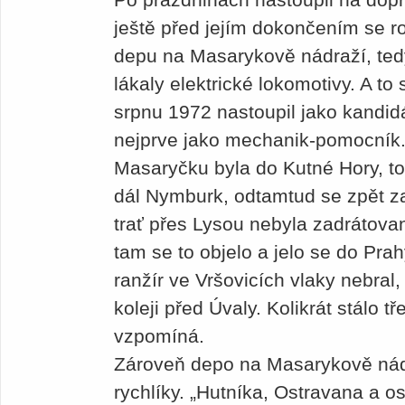
ještě před jejím dokončením se ro
depu na Masarykově nádraží, tedy 
lákaly elektrické lokomotivy. A t
srpnu 1972 nastoupil jako kandidá
nejprve jako mechanik-pomocník.
Masaryčku byla do Kutné Hory, to
dál Nymburk, odtamtud se zpět za
trať přes Lysou nebyla zadrátovan
tam se to objelo a jelo se do Prah
ranžír ve Vršovicích vlaky nebral,
koleji před Úvaly. Kolikrát stálo t
vzpomíná.
Zároveň depo na Masarykově nádra
rychlíky. „Hutníka, Ostravana a os