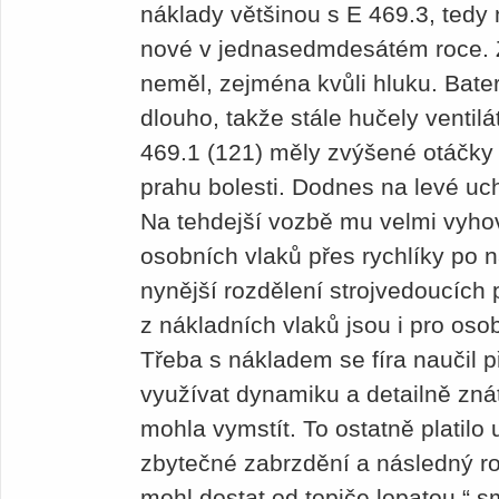
náklady většinou s E 469.3, tedy 
nové v jednasedmdesátém roce. Z 
neměl, zejména kvůli hluku. Bate
dlouho, takže stále hučely ventil
469.1 (121) měly zvýšené otáčky 
prahu bolesti. Dodnes na levé uc
Na tehdejší vozbě mu velmi vyho
osobních vlaků přes rychlíky po 
nynější rozdělení strojvedoucích
z nákladních vlaků jsou i pro oso
Třeba s nákladem se fíra naučil 
využívat dynamiku a detailně znát 
mohla vymstít. To ostatně platilo
zbytečné zabrzdění a následný r
mohl dostat od topiče lopatou,“ s