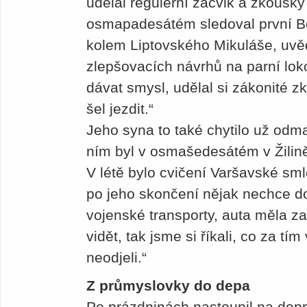
udělal regulérní zácvik a zkoušky
osmapadesátém sledoval první Bo
kolem Liptovského Mikuláše, uvěd
zlepšovacích návrhů na parní lo
dávat smysl, udělal si zákonité zk
šel jezdit.“
Jeho syna to také chytilo už odm
ním byl v osmašedesátém v Žilině
V létě bylo cvičení Varšavské sm
po jeho skončení nějak nechce d
vojenské transporty, auta měla z
vidět, tak jsme si říkali, co za t
neodjeli.“
Z průmyslovky do depa
Po prázdninách nastoupil na dop